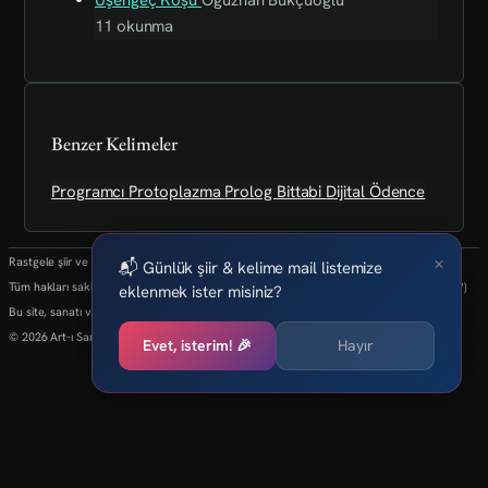
11 okunma
Benzer Kelimeler
Programcı
Protoplazma
Prolog
Bittabi
Dijital
Ödence
×
Rastgele şiir ve kelimeler her 24 saatte bir yenilenmektedir.
📬 Günlük şiir & kelime mail listemize
Tüm hakları saklıdır.(biz kaybettik bulan varsa info@art-isanat.com.tr'ye mail atabilir mi?)
eklenmek ister misiniz?
Bu site, sanatı ve yaratıcılığı dijital dünyaya taşıma arzusu ile kurulmuştur.
© 2026 Art-ı Sanat
Evet, isterim! 🎉
Hayır