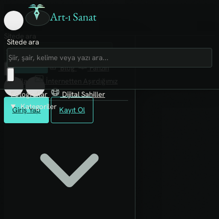
Art-ı Sanat
Sitede ara
Sitede ara
Art-ı Sosyal
İmece
Kütüphane
Blog
Fanzin
Rafları
İnternetten Aşırdığımız
Fotoğraflar
Dijital Sahiller
Kategoriler
Giriş Yap
Kayıt Ol