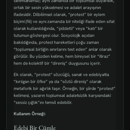
tanımlanamaz; aynı zamanda bir toplumsal duyarlılık,
ortak bir sesin yükselmesi ve adalet arayışının
ifadesidir. Dilbilimsel olarak, “protest” bir eylem
biçimi (fiil) ve aynı zamanda bir niteliği ifade eden sıfat
olarak kullanıldığında, “şiddetli” veya “katı” bir
tutumun göstergesi olur. Sosyolojik açıdan
bakıldığında, protest hareketleri çoğu zaman
“toplumsal birliğin sınırlarını test eden” anlar olarak
görülür. Bu yüzden kelime, hem bireysel bir “itiraz”
hem de kolektif bir “direniş” duygusunu içerir.
Ek olarak, “protest” sözcüğü, sanat ve edebiyatta
“kırılgan bir öfke” ya da “sözlü direniş” olarak
metaforik bir ağırlık taşır. Örneğin, bir şiirde “protest”
kelimesi, yazarın toplumsal adaletsizlik karşısındaki
“sessiz çığlık”ını temsil edebilir.
Kullanım Örneği:
Edebi Bir Cümle