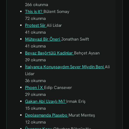
266 okunma
This is it?
Bülent Somay
72 okunma
Protest Şiir
Ali Lidar
41 okunma
Mütevazi Bir Öneri
Jonathan Swift
41 okunma
Beyaz Başörtülü Kadinlar
Behçet Aysan
39 okunma
İtalyanca Konuşsaydım Sever Miydin Beni
Ali
Lidar
36 okunma
Phoen İ X
Edip Cansever
29 okunma
Gakan Abi Uzaylı Mı?
Irmak Eriş
15 okunma
Deplasmanda Plasebo
Murat Menteş
12 okunma
Üşengeç Koşu
Oğuzhan Bükçüoğlu