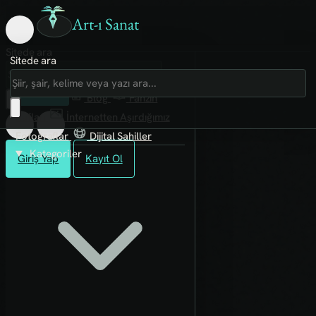
Art-ı Sanat
Sitede ara
Sitede ara
Art-ı Sosyal
İmece
Kütüphane
Blog
Fanzin
Rafları
İnternetten Aşırdığımız
Fotoğraflar
Dijital Sahiller
Kategoriler
Giriş Yap
Kayıt Ol