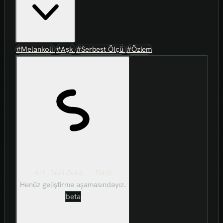
#Melankoli
#Aşk
#Serbest Ölçü
#Özlem
Art-ı Sûni Zekâ — Tahlil
Henüz geliştirme aşamasındayız.
beta