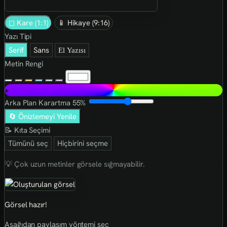
◻ Kare (1:1)
📱 Hikaye (9:16)
Yazı Tipi
Serif
Sans
El Yazısı
Metin Rengi
+
Arka Plan Karartma
55%
🔄 Önizlemeyi Yenile
📝 Kıta Seçimi
Tümünü seç
Hiçbirini seçme
💡 Çok uzun metinler görsele sığmayabilir.
Görsel hazır!
Aşağıdan paylaşım yöntemi seç