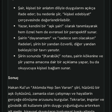
Şair, kişisel bir anlatım diliyle duygularını açıkça
ifade eder; bu nedenle şiir, “kişisel edebiyat”
çerçevesinde değerlendirilebilir.
Yazar, kendini bir “aşk şairi” olarak tanımlayarak
hem öznel hem de evrensel bir perspektif sunar.
Şairin “dayanamam” ve “sadece sen olacaksın”
ifadeleri, şiirin bir yandan özverili, diğer yandan
bekleyici bir tavrı yansıtır.
Şiirin sonunda “(Karabük)” notası, şairin kökenine ve
şiir yazma amacına dair bir açıklama yapar, bu da
okuyucuya kişisel bağlam sunar.
Sonuç
Hakan Kul’un “Aklımda Hep Sen Varsın” şiiri, hüzünlü bir
aşk öyküsünü, zamanla olan çatışmayı ve hayallerin
gerçeğe dönüşme arzusunu kurgular. Tekrarlar, imgeler ve
gündelik dil kullanımı şiirin duygu yoğunluğunu artırırken
alt metin, bireysel duyguların toplumsal baskı altında