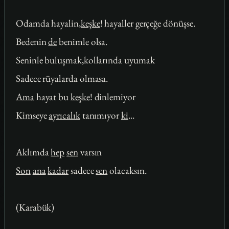
Odamda hayalin,
keşke
! hayaller gerçeğe dönüşse.
Bedenin
de
benimle olsa.
Seninle buluşmak,kollarında uyumak
Sadece rüyalarda olmasa.
Ama
hayat bu
keşke
! dinlemiyor
Kimseye
ayrıcalık
tanımıyor
ki
...
Aklımda
hep
sen
varsın
Son
ana
kadar
sadece
sen
olacaksın.
(Karabük)