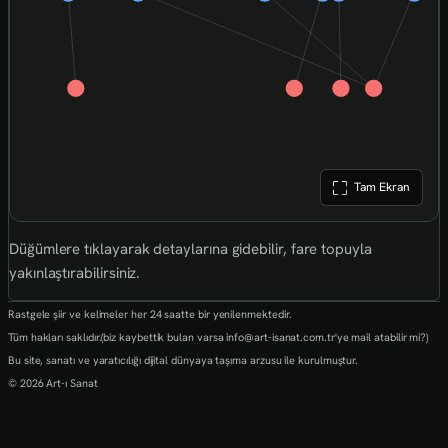
Tam Ekran
Düğümlere tıklayarak detaylarına gidebilir, fare topuyla
yakınlaştırabilirsiniz.
Rastgele şiir ve kelimeler her 24 saatte bir yenilenmektedir.
Tüm hakları saklıdır.(biz kaybettik bulan varsa info@art-isanat.com.tr'ye mail atabilir mi?)
Bu site, sanatı ve yaratıcılığı dijital dünyaya taşıma arzusu ile kurulmuştur.
© 2026 Art-ı Sanat