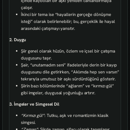
içinde kaybolan bir aşkı yeniden canlandırmaya
çalışır.
İkinci bir tema ise “hayallerin gerçeğe dönüşme
isteği” olarak belirlenebilir; bu, gerçeklik ile hayal
arasındaki çatışmayı yansıtır.
2. Duygu
Şiir genel olarak hüzün, özlem ve içsel bir çatışma
duygusunu taşır.
Şair, “unutamadım seni” ifadeleriyle derin bir kayıp
duygusunu dile getirirken, “Aklımda hep sen varsın”
tekrarıyla umutsuz bir aşkı sürdürdüğünü gösterir.
Şiirin bazı bölümlerinde “ağlarım” ve “kırmızı gül”
gibi imgeler, duygusal yoğunluğu artırır.
3. İmgeler ve Simgesel Dil
“Kırmızı gül”
: Tutku, aşk ve romantizmin klasik
simgesi.
“Zaman”
: Şiirde zaman, şifacı olarak tanımlanır