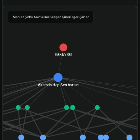
Merkez Şiir
Bu Şair
Kelime
Kesişen Şiirler
Diğer Şairler