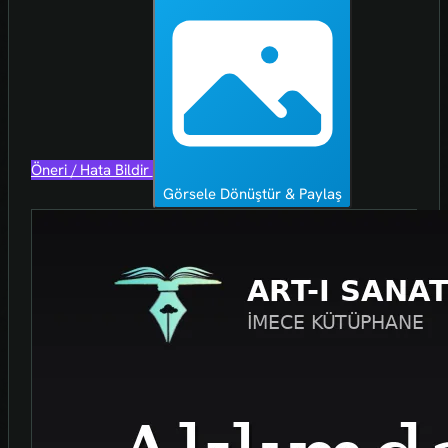
Öneri / Hata Bildir
Görsele Dönüştür & Paylaş