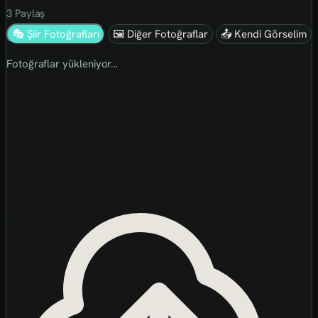
3
Paylaş
🎭 Şiir Fotoğrafları
🖼 Diğer Fotoğraflar
📤 Kendi Görselim
Fotoğraflar yükleniyor…