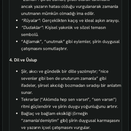
ancak yazarın hatası olduğu vurgulanarak zamanla
unutmanın mümkün olmadığı ima edilir.
“Rüyalar”
: Gerçeklikten kaçış ve ideal aşkın arayışı.
“Dudaklar”
: Kişisel yakınlık ve sözel temasın
sembolü.
“Ağlamak”, “unutmak” gibi eylemler, şiirin duygusal
çatışmasını somutlaştırır.
4. Dil ve Üslup
Şiir, akıcı ve gündelik bir dille yazılmıştır; “nice
sevenler gibi ben de unuturum zamanla” gibi
ifadeler, şiirsel akıcılığı bozmadan sıradışı bir anlatım
sunar.
Tekrarlar (“Aklımda hep sen varsın”, “sen varsın”)
ritmi güçlendirir ve şiirin duygu yoğunluğunu artırır.
Bağlaç ve bağlam eksikliği (örneğin
“zamanla'demiştim” gibi) şiirin duygusal karmaşasını
ve yazarın içsel çatışmasını vurgular.