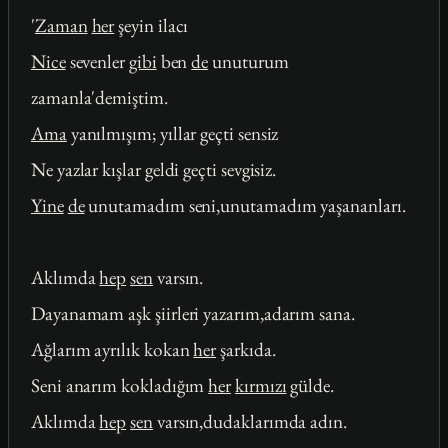
'
Zaman
her
şeyin ilacı
Nice
sevenler
gibi
ben
de
unuturum
zamanla'demiştim.
Ama
yanılmışım; yıllar geçti sensiz
Ne yazlar kışlar geldi geçti sevgisiz.
Yine
de
unutamadım seni,unutamadım yaşananları.
Aklımda
hep
sen
varsın.
Dayanamam aşk şiirleri yazarım,adarım sana.
Ağlarım ayrılık kokan
her
şarkıda.
Seni anarım kokladığım
her
kırmızı
gülde.
Aklımda
hep
sen
varsın,dudaklarımda adın.