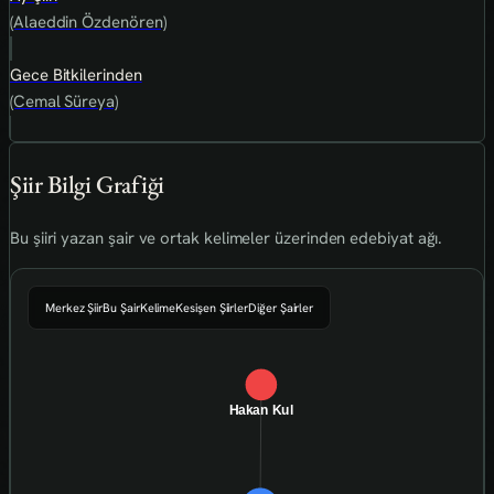
(Alaeddin Özdenören)
Gece Bitkilerinden
(Cemal Süreya)
Şiir Bilgi Grafiği
Bu şiiri yazan şair ve ortak kelimeler üzerinden edebiyat ağı.
Merkez Şiir
Bu Şair
Kelime
Kesişen Şiirler
Diğer Şairler