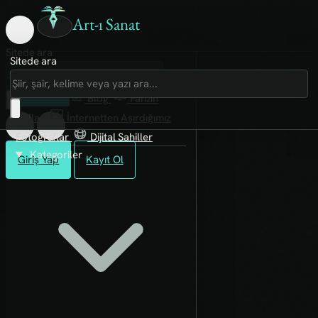
Art-ı Sanat
Sitede ara
Sitede ara
Art-ı Sosyal
İmece
Kütüphane
Blog
Fanzin
Rafları
İnternetten Aşırdığımız
Fotoğraflar
Dijital Sahiller
Kategoriler
Giriş Yap
Kayıt Ol