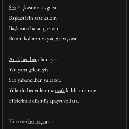
Sen
başkasının sevgilisi
Başkası
için
atar kalbin
Başkasına bakar gözlerin
Benim kollarımdaysa
bir
başkası.
Artık
beraber
olamayız
Yan
yana gelemeyiz
Sen
yabancı
,ben
yabancı
.
Yıllardır bedenlerimiz
uzak
kaldı birbirine.
Hislerimiz düşmüş apayrı yollara.
Tutarsın
bir
başka
eli