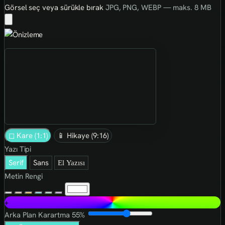
Görsel seç veya sürükle bırak
JPG, PNG, WEBP — maks. 8 MB
◻ Kare (1:1)
📱 Hikaye (9:16)
Yazı Tipi
Serif
Sans
El Yazısı
Metin Rengi
+
Arka Plan Karartma
55%