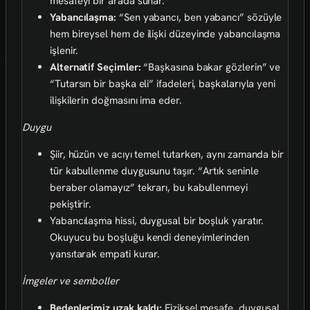
mesafeyi bir arada sunar.
Yabancılaşma:
“Sen yabancı, ben yabancı” sözüyle
hem bireysel hem de ilişki düzeyinde yabancılaşma
işlenir.
Alternatif Seçimler:
“Başkasına bakar gözlerin” ve
“Tutarsın bir başka eli” ifadeleri, başkalarıyla yeni
ilişkilerin doğmasını ima eder.
Duygu
Şiir, hüzün ve acıyı temel tutarken, aynı zamanda bir
tür kabullenme duygusunu taşır. “Artık seninle
beraber olamayız” tekrarı, bu kabullenmeyi
pekiştirir.
Yabancılaşma hissi, duygusal bir boşluk yaratır.
Okuyucu bu boşluğu kendi deneyimlerinden
yansıtarak empati kurar.
İmgeler ve semboller
Bedenlerimiz uzak kaldı:
Fiziksel mesafe, duygusal