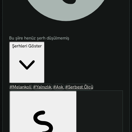
Bu şiire henüz şerh düşülmemiş
Şerhleri Göster
#Melankoli
#Yalnızlık
#Aşk
#Serbest Ölçü