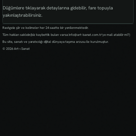
Düğümlere tıklayarak detaylarına gidebilir, fare topuyla
yakınlaştırabilirsiniz.
Rastgele şiir ve kelimeler her 24 saatte bir yenilenmektedir.
Tüm hakları saklıdır.(biz kaybettik bulan varsa info@art-isanat.com.tr'ye mail atabilir mi?)
Bu site, sanatı ve yaratıcılığı dijital dünyaya taşıma arzusu ile kurulmuştur.
© 2026 Art-ı Sanat