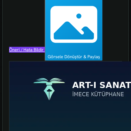
Öneri / Hata Bildir
Görsele Dönüştür & Paylaş