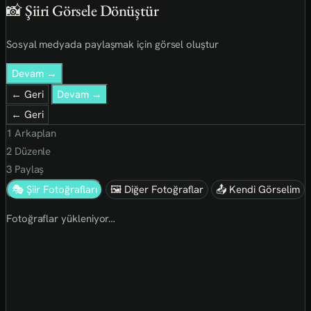
📸 Şiiri Görsele Dönüştür
Sosyal medyada paylaşmak için görsel oluştur
Devam →
← Geri
Devam →
← Geri
1
Arkaplan
2
Düzenle
3
Paylaş
🎭 Şiir Fotoğrafları
🖼 Diğer Fotoğraflar
📤 Kendi Görselim
Fotoğraflar yükleniyor…