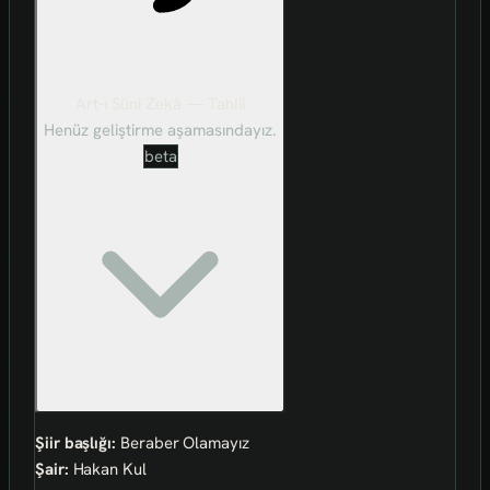
Art-ı Sûni Zekâ — Tahlil
Henüz geliştirme aşamasındayız.
beta
Şiir başlığı:
Beraber Olamayız
Şair:
Hakan Kul