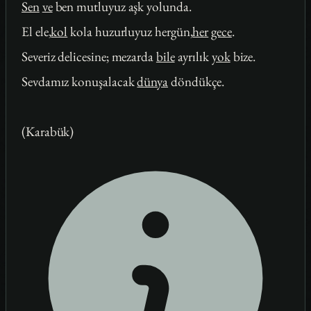
Sen
ve
ben mutluyuz aşk yolunda.
El ele,
kol
kola huzurluyuz hergün,
her
gece
.
Severiz delicesine; mezarda
bile
ayrılık
yok
bize.
Sevdamız konuşalacak
dünya
döndükçe.
(Karabük)