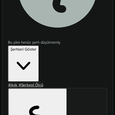
Bu şiire henüz şerh düşülmemiş
Şerhleri Göster
#Aşk
#Serbest Ölçü