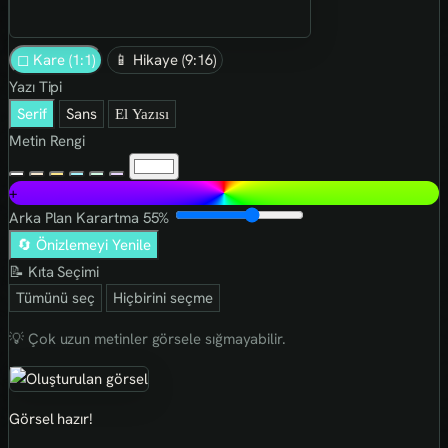
◻ Kare (1:1)
📱 Hikaye (9:16)
Yazı Tipi
Serif
Sans
El Yazısı
Metin Rengi
+
Arka Plan Karartma
55%
🔄 Önizlemeyi Yenile
📝 Kıta Seçimi
Tümünü seç
Hiçbirini seçme
💡 Çok uzun metinler görsele sığmayabilir.
Görsel hazır!