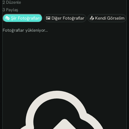
2
Düzenle
3
Paylaş
🎭 Şiir Fotoğrafları
🖼 Diğer Fotoğraflar
📤 Kendi Görselim
Fotoğraflar yükleniyor…