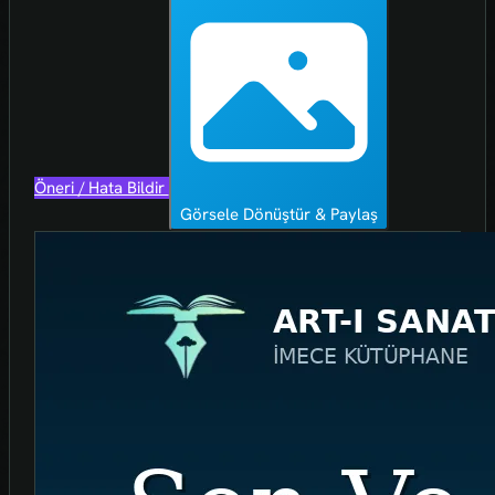
Öneri / Hata Bildir
Görsele Dönüştür & Paylaş