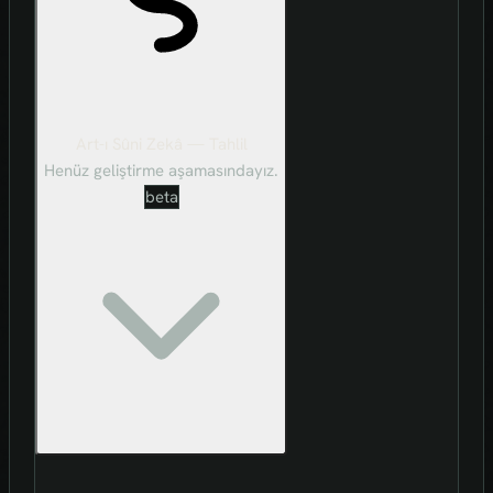
Art-ı Sûni Zekâ — Tahlil
Henüz geliştirme aşamasındayız.
beta