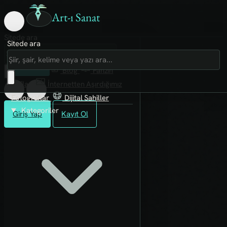
Art-ı Sanat
Sitede ara
Sitede ara
Art-ı Sosyal
İmece
Kütüphane
Blog
Fanzin
Rafları
İnternetten Aşırdığımız
Fotoğraflar
Dijital Sahiller
Kategoriler
Giriş Yap
Kayıt Ol