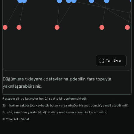
Tam Ekran
Düğümlere tıklayarak detaylarına gidebilir, fare topuyla
yakınlaştırabilirsiniz.
Rastgele şiir ve kelimeler her 24 saatte bir yenilenmektedir.
Tüm hakları saklıdır.(biz kaybettik bulan varsa info@art-isanat.com.tr'ye mail atabilir mi?)
Bu site, sanatı ve yaratıcılığı dijital dünyaya taşıma arzusu ile kurulmuştur.
© 2026 Art-ı Sanat