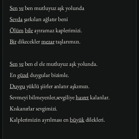
Sen
ve
ben mutluyuz aşk yolunda
Sevda
şarkıları ağlatır beni
Ölüm
bile
ayıramaz kaplerimizi.
Bir
dikecekler
mezar
taşlarımızı.
Sen
ve
ben el ele mutluyuz aşk yolunda.
En
güzel
duygular bizimle.
Duygu
yüklü şiirler anlatır aşkımızı.
Sevmeyi bilmeyenler,sevgiliye
hasret
kalanlar.
Kıskanırlar sevgimizi.
Kalplerimizin ayrılması en
büyük
dilekleri.