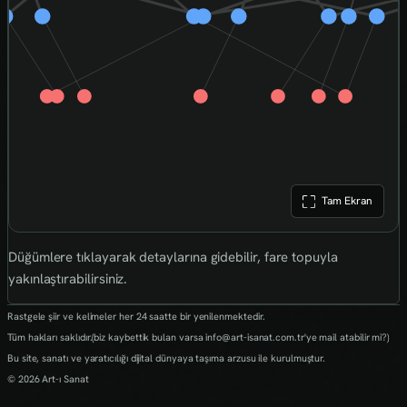
Tam Ekran
Düğümlere tıklayarak detaylarına gidebilir, fare topuyla
yakınlaştırabilirsiniz.
Rastgele şiir ve kelimeler her 24 saatte bir yenilenmektedir.
Tüm hakları saklıdır.(biz kaybettik bulan varsa info@art-isanat.com.tr'ye mail atabilir mi?)
Bu site, sanatı ve yaratıcılığı dijital dünyaya taşıma arzusu ile kurulmuştur.
© 2026 Art-ı Sanat