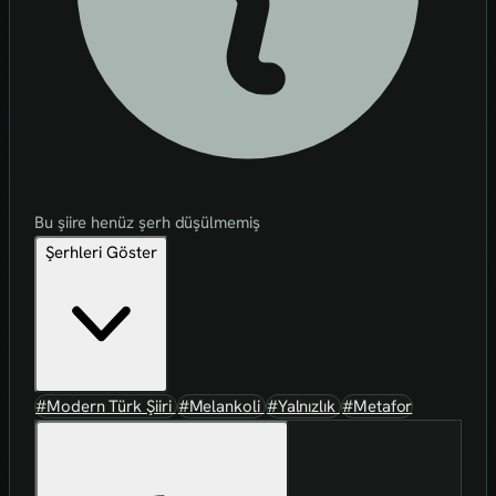
Bu şiire henüz şerh düşülmemiş
Şerhleri Göster
#Modern Türk Şiiri
#Melankoli
#Yalnızlık
#Metafor