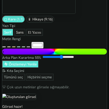
◻ Kare (1:1)
📱 Hikaye (9:16)
Yazı Tipi
Serif
Sans
El Yazısı
Metin Rengi
+
Arka Plan Karartma
55%
🔄 Önizlemeyi Yenile
📝 Kıta Seçimi
Tümünü seç
Hiçbirini seçme
💡 Çok uzun metinler görsele sığmayabilir.
Görsel hazır!