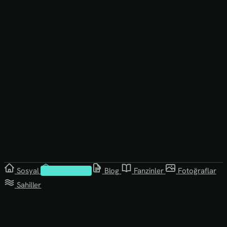
Sosyal
Kütüphane
Blog
Fanzinler
Fotoğraflar
Sahiller