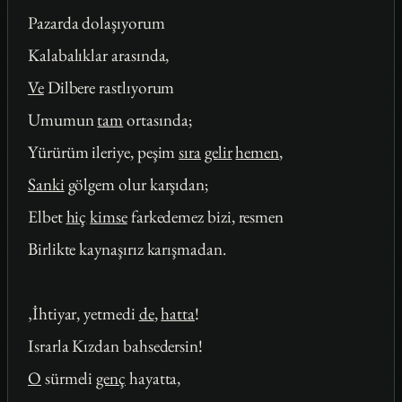
Pazarda dolaşıyorum
Kalabalıklar arasında,
Ve
Dilbere rastlıyorum
Umumun
tam
ortasında;
Yürürüm ileriye, peşim
sıra
gelir
hemen
,
Sanki
gölgem olur karşıdan;
Elbet
hiç
kimse
farkedemez bizi, resmen
Birlikte kaynaşırız karışmadan.
‚İhtiyar, yetmedi
de
,
hatta
!
Israrla Kızdan bahsedersin!
O
sürmeli
genç
hayatta,