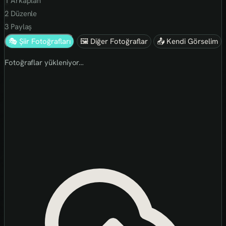
1
Arkaplan
2
Düzenle
3
Paylaş
🎭 Şiir Fotoğrafları
🖼 Diğer Fotoğraflar
📤 Kendi Görselim
Fotoğraflar yükleniyor…