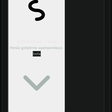
Art-ı Sûni Zekâ — Tahlil
Henüz geliştirme aşamasındayız.
beta