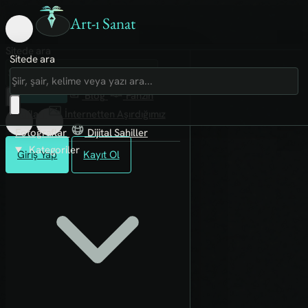
Art-ı Sanat
Sitede ara
Sitede ara
Art-ı Sosyal
İmece
Kütüphane
Blog
Fanzin
Rafları
İnternetten Aşırdığımız
Fotoğraflar
Dijital Sahiller
Kategoriler
Giriş Yap
Kayıt Ol