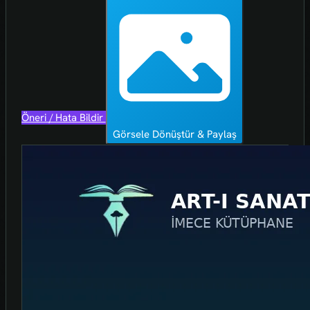
Öneri / Hata Bildir
Görsele Dönüştür & Paylaş