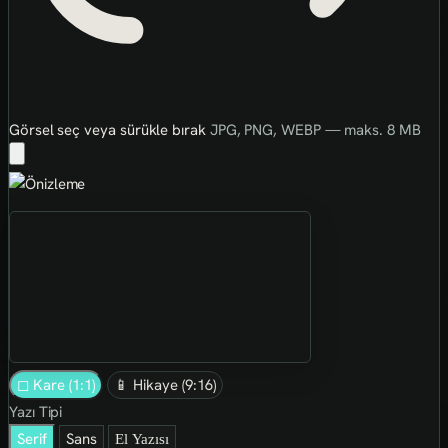
Görsel seç veya sürükle bırak
JPG, PNG, WEBP — maks. 8 MB
◻ Kare (1:1)
📱 Hikaye (9:16)
Yazı Tipi
Serif
Sans
El Yazısı