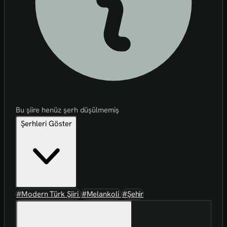
Bu şiire henüz şerh düşülmemiş
Şerhleri Göster
#Modern Türk Şiiri
#Melankoli
#Şehir