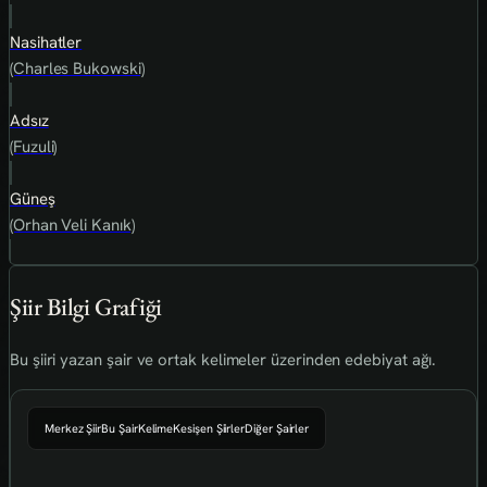
Nasihatler
(Charles Bukowski)
Adsız
(Fuzuli)
Güneş
(Orhan Veli Kanık)
Şiir Bilgi Grafiği
Bu şiiri yazan şair ve ortak kelimeler üzerinden edebiyat ağı.
Merkez Şiir
Bu Şair
Kelime
Kesişen Şiirler
Diğer Şairler