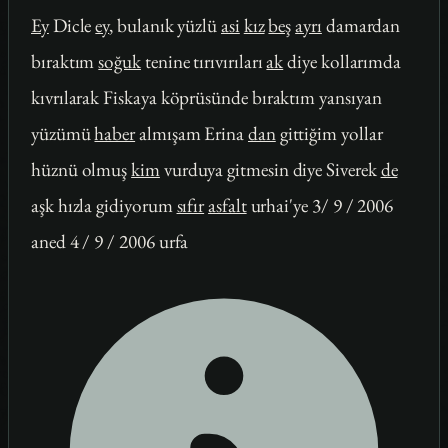
Ey
Dicle
ey
, bulanık yüzlü
asi
kız
beş
ayrı
damardan
bıraktım
soğuk
tenine tırıvırıları
ak
diye kollarımda
kıvrılarak Fiskaya köprüsünde bıraktım yansıyan
yüzümü
haber
almışam Erina
dan
gittiğim yollar
hüznü olmuş
kim
vurduya gitmesin diye Siverek
de
aşk hızla gidiyorum
sıfır
asfalt
urhai'ye 3/ 9 / 2006
aned 4 / 9 / 2006 urfa