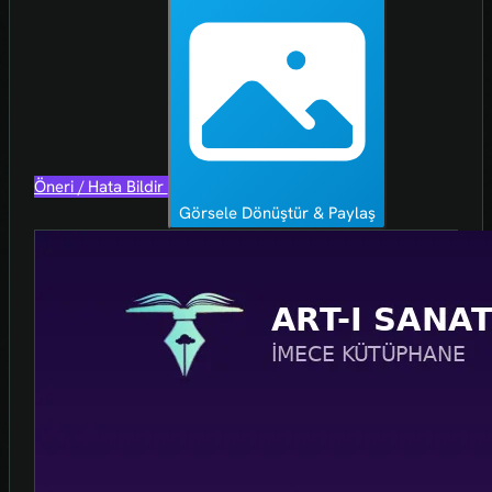
Öneri / Hata Bildir
Görsele Dönüştür & Paylaş