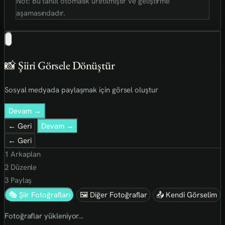
Not: Bu tahlil otomatik üretilmiştir ve geliştirme
aşamasındadır.
📸 Şiiri Görsele Dönüştür
Sosyal medyada paylaşmak için görsel oluştur
Devam →
← Geri
Devam →
← Geri
1
Arkaplan
2
Düzenle
3
Paylaş
🎭 Şiir Fotoğrafları
🖼 Diğer Fotoğraflar
📤 Kendi Görselim
Fotoğraflar yükleniyor…