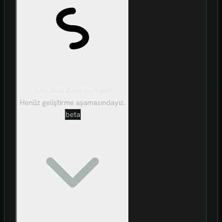
Art-ı Sûni Zekâ — Tahlil
Henüz geliştirme aşamasındayız.
beta