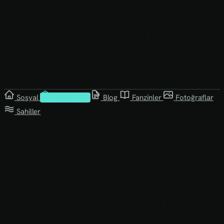
Sosyal
Kütüphane
Blog
Fanzinler
Fotoğraflar
Sahiller