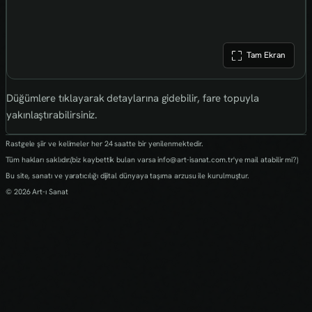
Tam Ekran
Düğümlere tıklayarak detaylarına gidebilir, fare topuyla
yakınlaştırabilirsiniz.
Rastgele şiir ve kelimeler her 24 saatte bir yenilenmektedir.
Tüm hakları saklıdır.(biz kaybettik bulan varsa info@art-isanat.com.tr'ye mail atabilir mi?)
Bu site, sanatı ve yaratıcılığı dijital dünyaya taşıma arzusu ile kurulmuştur.
© 2026 Art-ı Sanat