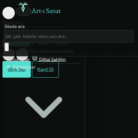
Art-ı Sanat
Sitede ara
Sitede ara
Art-ı Sosyal
İmece
Kütüphane
Blog
Fanzin
Rafları
İnternetten Aşırdığımız
Fotoğraflar
Dijital Sahiller
Kategoriler
Giriş Yap
Kayıt Ol