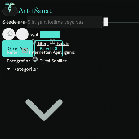
Art-ı Sanat
Sitede ara
Art-ı Sosyal
İmece
Kütüphane
Blog
Fanzin
Giriş Yap
Kayıt Ol
Rafları
İnternetten Aşırdığımız
Fotoğraflar
Dijital Sahiller
Kategoriler