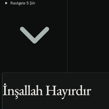
Rastgele 5 Şiir
İnşallah Hayırdır