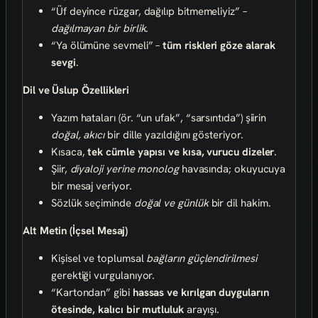
“Üf deyince rüzgar, dağılıp bitmemeliyiz” –
dağılmayan bir birlik
.
“Ya ölümüne sevmeli” –
tüm riskleri göze alarak
sevgi
.
Dil ve Üslup Özellikleri
Yazım hataları (ör. “un ufak”, “sarsıntıda”) şiirin
doğal, akıcı
bir dille yazıldığını gösteriyor.
Kısaca,
tek cümle yapısı ve kısa, vurucu dizeler
.
Şiir,
diyaloji yerine monolog
havasında; okuyucuya
bir mesaj veriyor.
Sözlük seçiminde
doğal ve günlük
bir dil hakim.
Alt Metin (İçsel Mesaj)
Kişisel ve toplumsal
bağların güçlendirilmesi
gerektiği vurgulanıyor.
“Kartondan” gibi
hassas ve kırılgan duyguların
ötesinde, kalıcı bir mutluluk
arayışı.