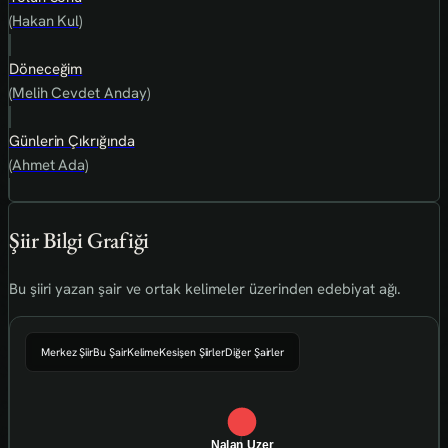
(Hakan Kul)
Döneceğim
(Melih Cevdet Anday)
Günlerin Çıkrığında
(Ahmet Ada)
Şiir Bilgi Grafiği
Bu şiiri yazan şair ve ortak kelimeler üzerinden edebiyat ağı.
Merkez Şiir
Bu Şair
Kelime
Kesişen Şiirler
Diğer Şairler