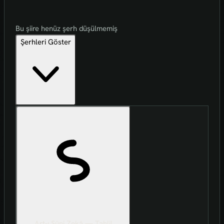
Bu şiire henüz şerh düşülmemiş
Şerhleri Göster
Art-ı Sûni Zekâ — Tahlil