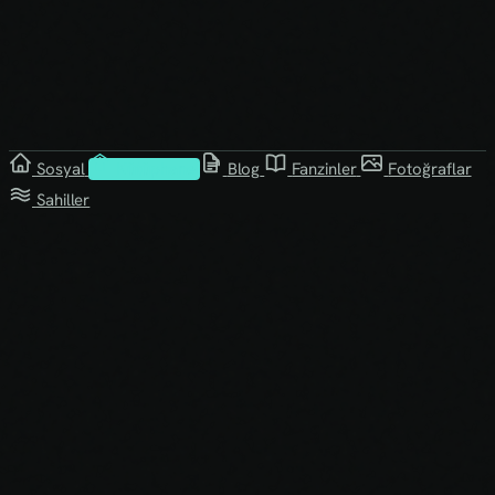
Sosyal
Kütüphane
Blog
Fanzinler
Fotoğraflar
Sahiller