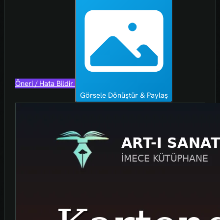
Öneri / Hata Bildir
Görsele Dönüştür & Paylaş