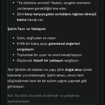
“Ya ölümüne sevmeli” ifadesi,
sevginin sınırlarını
zorlamanın
gerekliliğini ima eder.
Şiirin
karşı karşıya gelen zorluklara rağmen dirençli
kalma
mesajı var.
Şairin Tavrı ve Yaklaşımı
İçten,
doğrudan ve cesur
.
Kritik bir bakış açısı;
geleneksel değerleri
sorguluyor
.
Toplumsal bir
uyarı ve umut
mesajı taşıyor.
Düşünceli,
felsefi bir yaklaşım
sergiliyor.
Not:
Şiirdeki dil hataları ve yapı, şiirin
doğal akışı
içinde
kalınarak yorumlanmıştır. Şairin amacı, okuru hem
düşündürmek hem de bir eylem çağrısı yapmak gibi
görünüyor.
Not: Bu tahlil otomatik üretilmiştir ve geliştirme
aşamasındadır.