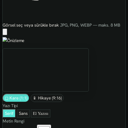
Görsel seç veya sürükle bırak
JPG, PNG, WEBP — maks. 8 MB
◻ Kare (1:1)
📱 Hikaye (9:16)
Yazı Tipi
Serif
Sans
El Yazısı
Metin Rengi