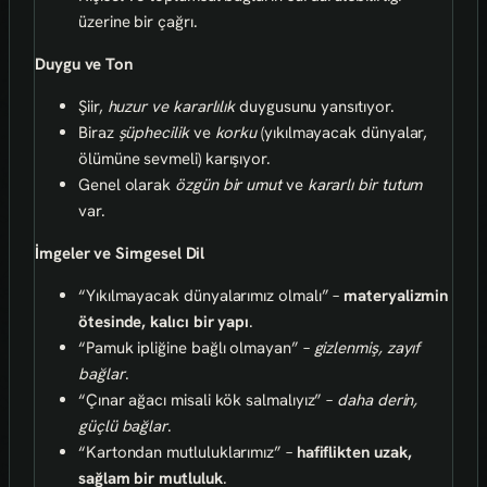
üzerine bir çağrı.
Duygu ve Ton
Şiir,
huzur ve kararlılık
duygusunu yansıtıyor.
Biraz
şüphecilik
ve
korku
(yıkılmayacak dünyalar,
ölümüne sevmeli) karışıyor.
Genel olarak
özgün bir umut
ve
kararlı bir tutum
var.
İmgeler ve Simgesel Dil
“Yıkılmayacak dünyalarımız olmalı” –
materyalizmin
ötesinde, kalıcı bir yapı
.
“Pamuk ipliğine bağlı olmayan” –
gizlenmiş, zayıf
bağlar
.
“Çınar ağacı misali kök salmalıyız” –
daha derin,
güçlü bağlar
.
“Kartondan mutluluklarımız” –
hafiflikten uzak,
sağlam bir mutluluk
.