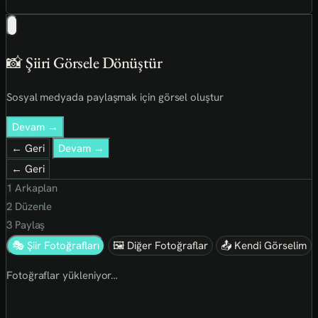
📸 Şiiri Görsele Dönüştür
Sosyal medyada paylaşmak için görsel oluştur
Devam →
← Geri
Devam →
← Geri
1
Arkaplan
2
Düzenle
3
Paylaş
🎭 Şiir Fotoğrafları
🖼 Diğer Fotoğraflar
📤 Kendi Görselim
Fotoğraflar yükleniyor…