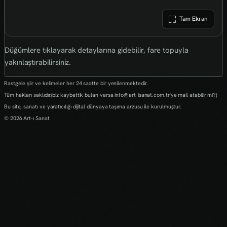
Tam Ekran
Düğümlere tıklayarak detaylarına gidebilir, fare topuyla
yakınlaştırabilirsiniz.
Rastgele şiir ve kelimeler her 24 saatte bir yenilenmektedir.
Tüm hakları saklıdır.(biz kaybettik bulan varsa info@art-isanat.com.tr'ye mail atabilir mi?)
Bu site, sanatı ve yaratıcılığı dijital dünyaya taşıma arzusu ile kurulmuştur.
© 2026 Art-ı Sanat