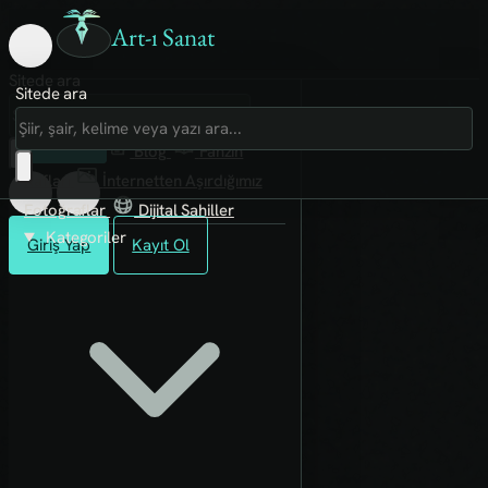
Art-ı Sanat
Sitede ara
Sitede ara
Art-ı Sosyal
İmece
Kütüphane
Blog
Fanzin
Rafları
İnternetten Aşırdığımız
Fotoğraflar
Dijital Sahiller
Kategoriler
Giriş Yap
Kayıt Ol