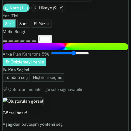
◻ Kare (1:1)
📱 Hikaye (9:16)
Yazı Tipi
Serif
Sans
El Yazısı
Metin Rengi
+
Arka Plan Karartma
55%
🔄 Önizlemeyi Yenile
📝 Kıta Seçimi
Tümünü seç
Hiçbirini seçme
💡 Çok uzun metinler görsele sığmayabilir.
Görsel hazır!
Aşağıdan paylaşım yöntemi seç