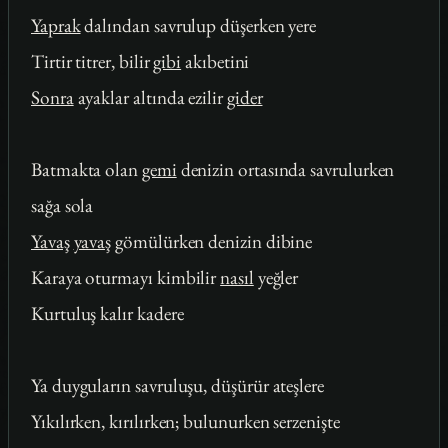
Yaprak
dalından savrulup düşerken yere
Tirtir titrer, bilir
gibi
akıbetini
Sonra
ayaklar altında ezilir
gider
Batmakta olan
gemi
denizin ortasında savrulurken
sağa sola
Yavaş
yavaş
gömülürken denizin dibine
Karaya oturmayı kimbilir
nasıl
yeğler
Kurtuluş kalır kadere
Ya duyguların savruluşu, düşürür ateşlere
Yıkılırken, kırılırken; bulunurken serzenişte