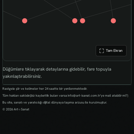
Tam Ekran
Düğümlere tıklayarak detaylarına gidebilir, fare topuyla
yakınlaştırabilirsiniz.
Rastgele şiir ve kelimeler her 24 saatte bir yenilenmektedir.
Tüm hakları saklıdır.(biz kaybettik bulan varsa info@art-isanat.com.tr'ye mail atabilir mi?)
Bu site, sanatı ve yaratıcılığı dijital dünyaya taşıma arzusu ile kurulmuştur.
© 2026 Art-ı Sanat