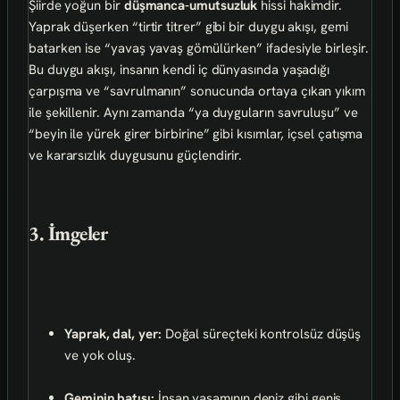
Şiirde yoğun bir
düşmanca-umutsuzluk
hissi hakimdir.
Yaprak düşerken “tirtir titrer” gibi bir duygu akışı, gemi
batarken ise “yavaş yavaş gömülürken” ifadesiyle birleşir.
Bu duygu akışı, insanın kendi iç dünyasında yaşadığı
çarpışma ve “savrulmanın” sonucunda ortaya çıkan yıkım
ile şekillenir. Aynı zamanda “ya duyguların savruluşu” ve
“beyin ile yürek girer birbirine” gibi kısımlar, içsel çatışma
ve kararsızlık duygusunu güçlendirir.
3. İmgeler
Yaprak, dal, yer:
Doğal süreçteki kontrolsüz düşüş
ve yok oluş.
Geminin batışı:
İnsan yaşamının deniz gibi geniş,