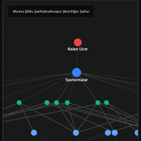
Merkez Şiir
Bu Şair
Kelime
Kesişen Şiirler
Diğer Şairler