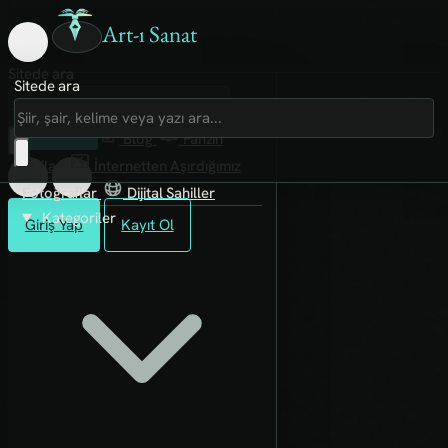
Art-ı Sanat
Sitede ara
Sitede ara
Art-ı Sosyal
İmece
Kütüphane
Blog
Fanzin
Rafları
İnternetten Aşırdığımız
Fotoğraflar
Dijital Sahiller
Kategoriler
Giriş Yap
Kayıt Ol