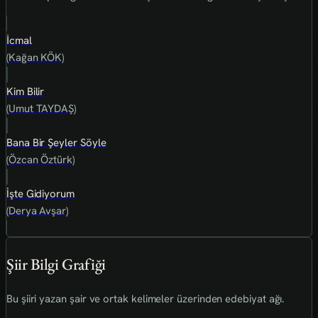
İcmal
(Kağan KÖK)
Kim Bilir
(Umut TAYDAŞ)
Bana Bir Şeyler Söyle
(Özcan Öztürk)
İşte Gidiyorum
(Derya Avşar)
Şiir Bilgi Grafiği
Bu şiiri yazan şair ve ortak kelimeler üzerinden edebiyat ağı.