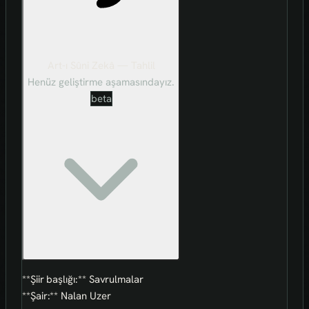
Art-ı Sûni Zekâ — Tahlil
Henüz geliştirme aşamasındayız.
beta
**Şiir başlığı:** Savrulmalar
**Şair:** Nalan Uzer