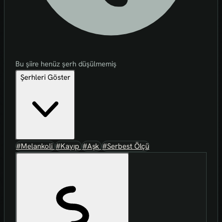
Bu şiire henüz şerh düşülmemiş
Şerhleri Göster
#Melankoli
#Kayıp
#Aşk
#Serbest Ölçü