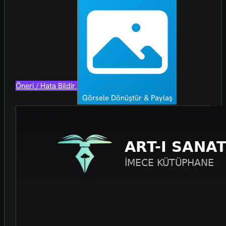
Öneri / Hata Bildir
Görsele Dönüştür & Paylaş