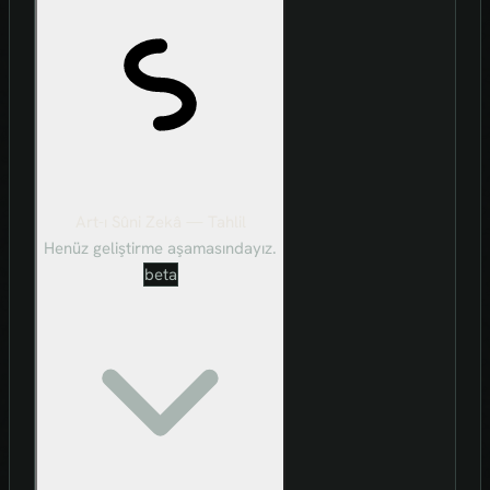
Art-ı Sûni Zekâ — Tahlil
Henüz geliştirme aşamasındayız.
beta