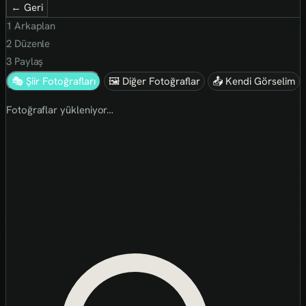
← Geri
1
Arkaplan
2
Düzenle
3
Paylaş
🎭 Şiir Fotoğrafları
🖼 Diğer Fotoğraflar
📤 Kendi Görselim
Fotoğraflar yükleniyor…