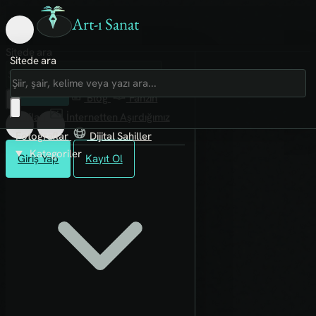
Art-ı Sanat
Sitede ara
Sitede ara
Art-ı Sosyal
İmece
Kütüphane
Blog
Fanzin
Rafları
İnternetten Aşırdığımız
Fotoğraflar
Dijital Sahiller
Kategoriler
Giriş Yap
Kayıt Ol