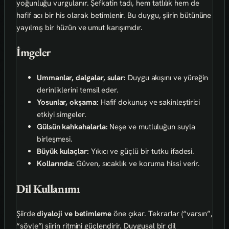
yoğunluğu vurgulanır. Şefkatin tadı, hem tatlılık hem de
hafif acı bir his olarak betimlenir. Bu duygu, şiirin bütününe
yayılmış bir hüzün ve umut karışımıdır.
İmgeler
Ummanlar, dalgalar, sular:
Duygu akışını ve yüreğin
derinliklerini temsil eder.
Yosunlar, okşama:
Hafif dokunuş ve sakinleştirici
etkiyi simgeler.
Gülsün kahkahalarla:
Neşe ve mutluluğun suyla
birleşmesi.
Büyük kulaçlar:
Yıkıcı ve güçlü bir tutku ifadesi.
Kollarında:
Güven, sıcaklık ve koruma hissi verir.
Dil Kullanımı
Şiirde
diyaloji ve betimleme
öne çıkar. Tekrarlar (“varsın”,
“söyle”) şiirin ritmini güçlendirir. Duygusal bir dil