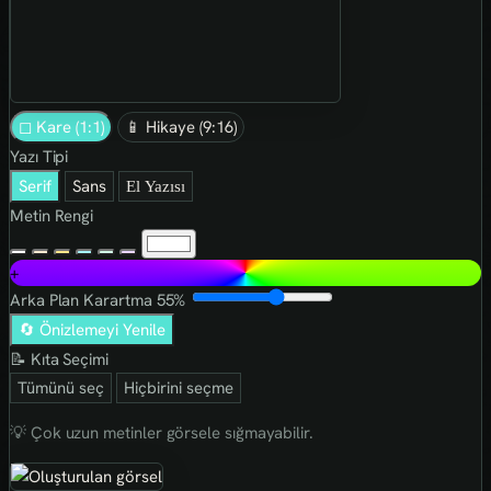
◻ Kare (1:1)
📱 Hikaye (9:16)
Yazı Tipi
Serif
Sans
El Yazısı
Metin Rengi
+
Arka Plan Karartma
55%
🔄 Önizlemeyi Yenile
📝 Kıta Seçimi
Tümünü seç
Hiçbirini seçme
💡 Çok uzun metinler görsele sığmayabilir.