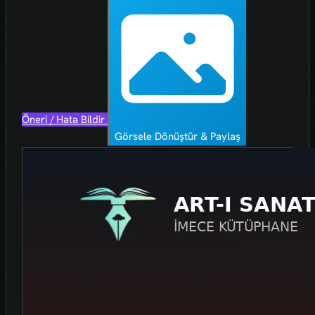
Öneri / Hata Bildir
Görsele Dönüştür & Paylaş