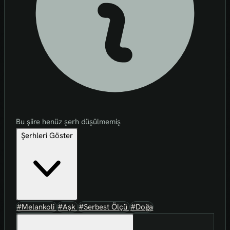
Bu şiire henüz şerh düşülmemiş
Şerhleri Göster
#Melankoli
#Aşk
#Serbest Ölçü
#Doğa