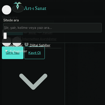
Art-ı Sanat
Sitede ara
Sitede ara
Art-ı Sosyal
İmece
Kütüphane
Blog
Fanzin
Rafları
İnternetten Aşırdığımız
Fotoğraflar
Dijital Sahiller
Kategoriler
Giriş Yap
Kayıt Ol