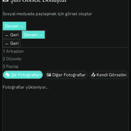
Sosyal medyada paylaşmak için görsel oluştur
Devam →
← Geri
Devam →
← Geri
1
Arkaplan
2
Düzenle
3
Paylaş
🎭 Şiir Fotoğrafları
🖼 Diğer Fotoğraflar
📤 Kendi Görselim
Fotoğraflar yükleniyor…