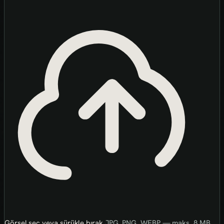
Görsel seç veya sürükle bırak
JPG, PNG, WEBP — maks. 8 MB