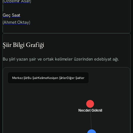
(Özdemir Asaf)
Geç Saat
(Ahmet Oktay)
Şiir Bilgi Grafiği
Bu şiiri yazan şair ve ortak kelimeler üzerinden edebiyat ağı.
Merkez Şiir
Bu Şair
Kelime
Kesişen Şiirler
Diğer Şairler