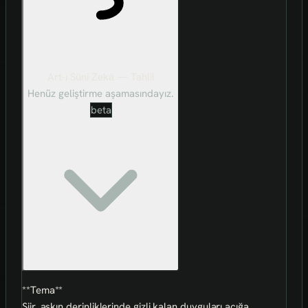
Art-ı Sûni Zekâ — Tahlil
Henüz geliştirme aşamasındayız.
beta
**Tema**
Şiir, aşkın derinliklerinde gizli kalan duyguları açığa