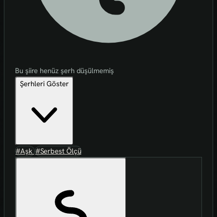
Bu şiire henüz şerh düşülmemiş
Şerhleri Göster
#Aşk
#Serbest Ölçü