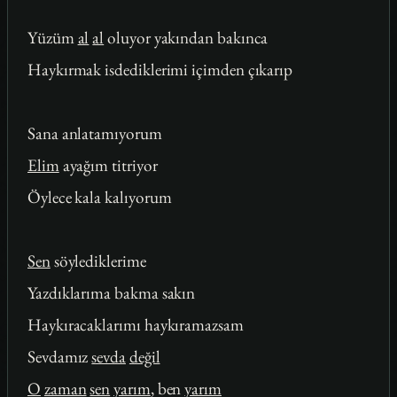
Yüzüm
al
al
oluyor yakından bakınca
Haykırmak isdediklerimi içimden çıkarıp
Sana anlatamıyorum
Elim
ayağım titriyor
Öylece kala kalıyorum
Sen
söylediklerime
Yazdıklarıma bakma sakın
Haykıracaklarımı haykıramazsam
Sevdamız
sevda
değil
O
zaman
sen
yarım
, ben
yarım