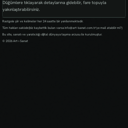
Düğümlere tıklayarak detaylarına gidebilir, fare topuyla
yakınlaştırabilirsiniz.
Rastgele şiir ve kelimeler her 24 saatte bir yenilenmektedir.
Tüm hakları saklıdır.(biz kaybettik bulan varsa info@art-isanat.com.tr'ye mail atabilir mi?)
Bu site, sanatı ve yaratıcılığı dijital dünyaya taşıma arzusu ile kurulmuştur.
© 2026 Art-ı Sanat