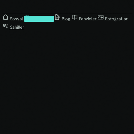
Sosyal
Kütüphane
Blog
Fanzinler
Fotoğraflar
Sahiller