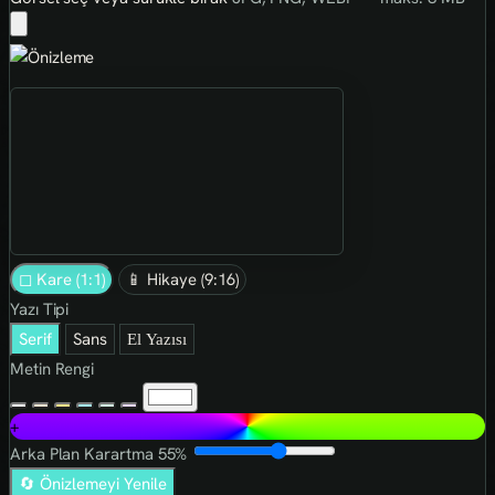
◻ Kare (1:1)
📱 Hikaye (9:16)
Yazı Tipi
Serif
Sans
El Yazısı
Metin Rengi
+
Arka Plan Karartma
55%
🔄 Önizlemeyi Yenile