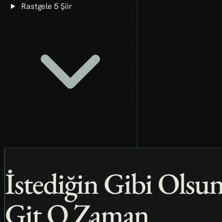
Rastgele 5 Şiir
İstediğin Gibi Ols
Git O Zaman