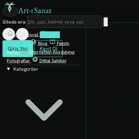
Art-ı Sanat
Sitede ara
Art-ı Sosyal
İmece
Kütüphane
Blog
Fanzin
Giriş Yap
Kayıt Ol
Rafları
İnternetten Aşırdığımız
Fotoğraflar
Dijital Sahiller
Kategoriler