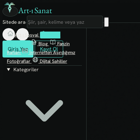
Art-ı Sanat
Sitede ara
Art-ı Sosyal
İmece
Kütüphane
Blog
Fanzin
Giriş Yap
Kayıt Ol
Rafları
İnternetten Aşırdığımız
Fotoğraflar
Dijital Sahiller
Kategoriler