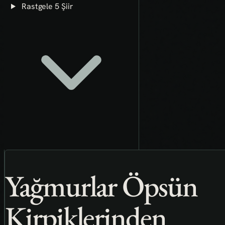
Rastgele 5 Şiir
Yağmurlar Öpsün
Kirpiklerinden