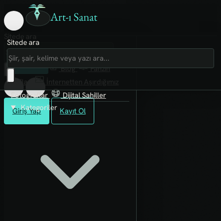
Art-ı Sanat
Sitede ara
Sitede ara
Art-ı Sosyal
İmece
Kütüphane
Blog
Fanzin
Rafları
İnternetten Aşırdığımız
Fotoğraflar
Dijital Sahiller
Kategoriler
Giriş Yap
Kayıt Ol