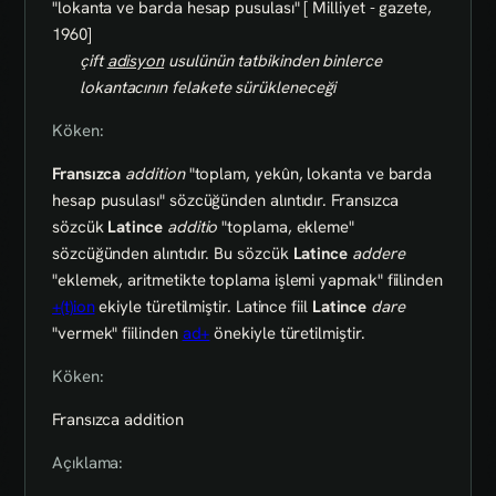
"lokanta ve barda hesap pusulası" [ Milliyet - gazete,
1960]
çift
adisyon
usulünün tatbikinden binlerce
lokantacının felakete sürükleneceği
Köken:
Fransızca
addition
"toplam, yekûn, lokanta ve barda
hesap pusulası" sözcüğünden alıntıdır. Fransızca
sözcük
Latince
additio
"toplama, ekleme"
sözcüğünden alıntıdır. Bu sözcük
Latince
addere
"eklemek, aritmetikte toplama işlemi yapmak" fiilinden
+(t)ion
ekiyle türetilmiştir. Latince fiil
Latince
dare
"vermek" fiilinden
ad+
önekiyle türetilmiştir.
Köken:
Fransızca addition
Açıklama: