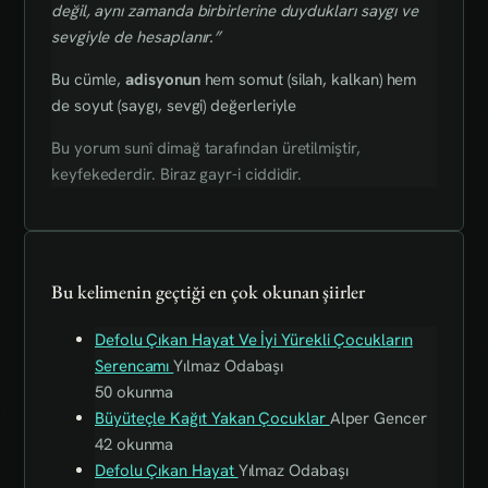
değil, aynı zamanda birbirlerine duydukları saygı ve
sevgiyle de hesaplanır.”
Bu cümle,
adisyonun
hem somut (silah, kalkan) hem
de soyut (saygı, sevgi) değerleriyle
Bu yorum sunî dimağ tarafından üretilmiştir,
keyfekederdir. Biraz gayr-i ciddidir.
Bu kelimenin geçtiği en çok okunan şiirler
Defolu Çıkan Hayat Ve İyi Yürekli Çocukların
Serencamı
Yılmaz Odabaşı
50 okunma
Büyüteçle Kağıt Yakan Çocuklar
Alper Gencer
42 okunma
Defolu Çıkan Hayat
Yılmaz Odabaşı