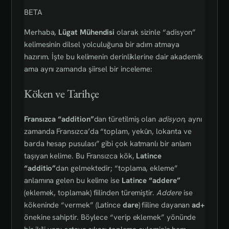
BETA
Merhaba,
Lügat Mühendisi
olarak sizinle “adisyon”
kelimesinin dilsel yolculuğuna bir adım atmaya
hazırım. İşte bu kelimenin derinliklerine dair akademik
ama aynı zamanda şiirsel bir inceleme:
Köken ve Tarihçe
Fransızca “addition”
dan türetilmiş olan
adisyon
, aynı
zamanda Fransızca’da “toplam, yekûn, lokanta ve
barda hesap pusulası” gibi çok katmanlı bir anlam
taşıyan kelime. Bu Fransızca kök,
Latince
“additio”
dan gelmektedir; “toplama, ekleme”
anlamına gelen bu kelime ise
Latince “addere”
(eklemek, toplamak) fiilinden türemiştir.
Addere
ise
kökeninde “vermek” (Latince
dare
) fiiline dayanan
ad+
önekine sahiptir. Böylece “verip eklemek” yönünde