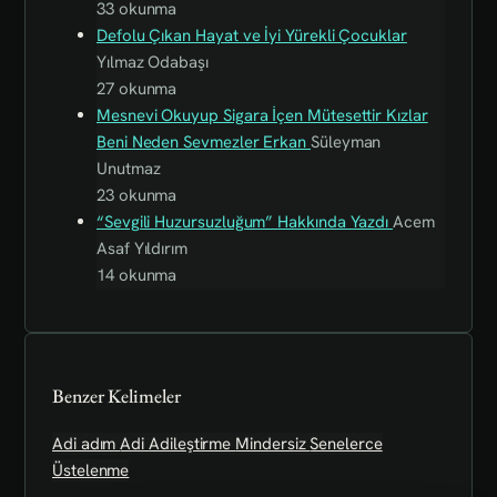
33 okunma
Defolu Çıkan Hayat ve İyi Yürekli Çocuklar
Yılmaz Odabaşı
27 okunma
Mesnevi Okuyup Sigara İçen Mütesettir Kızlar
Beni Neden Sevmezler Erkan
Süleyman
Unutmaz
23 okunma
“Sevgili Huzursuzluğum” Hakkında Yazdı
Acem
Asaf Yıldırım
14 okunma
Benzer Kelimeler
Adi adım
Adi
Adileştirme
Mindersiz
Senelerce
Üstelenme