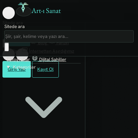
Art-ı Sanat
Sitede ara
Sitede ara
Art-ı Sosyal
İmece
Kütüphane
Blog
Fanzin
Rafları
İnternetten Aşırdığımız
Fotoğraflar
Dijital Sahiller
Kategoriler
Giriş Yap
Kayıt Ol