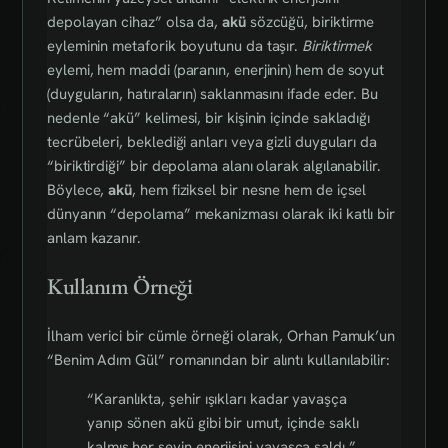
depolayan cihaz” olsa da,
akü
sözcüğü, biriktirme
eyleminin metaforik boyutunu da taşır.
Biriktirmek
eylemi, hem maddi (paranın, enerjinin) hem de soyut
(duyguların, hatıraların) saklanmasını ifade eder. Bu
nedenle “akü” kelimesi, bir kişinin içinde sakladığı
tecrübeleri, beklediği anları veya gizli duyguları da
“biriktirdiği” bir depolama alanı olarak algılanabilir.
Böylece,
akü
, hem fiziksel bir nesne hem de içsel
dünyanın “depolama” mekanizması olarak iki katlı bir
anlam kazanır.
Kullanım Örneği
İlham verici bir cümle örneği olarak, Orhan Pamuk’un
“Benim Adım Gül” romanından bir alıntı kullanılabilir:
“Karanlıkta, şehir ışıkları kadar yavaşça
yanıp sönen akü gibi bir umut, içinde saklı
kalmış her şeyin enerjisini yavaşça saldı.”