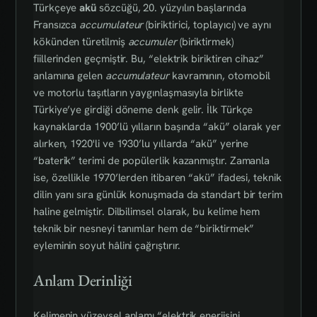
Türkçeye
akü
sözcüğü, 20. yüzyılın başlarında
Fransızca
accumulateur
(biriktirici, toplayıcı) ve aynı
kökünden türetilmiş
accumuler
(biriktirmek)
fiillerinden geçmiştir. Bu, “elektrik biriktiren cihaz”
anlamına gelen
accumulateur
kavramının, otomobil
ve motorlu taşıtların yaygınlaşmasıyla birlikte
Türkiye’ye girdiği döneme denk gelir. İlk Türkçe
kaynaklarda 1900’lü yılların başında “akü” olarak yer
alırken, 1920'li ve 1930’lu yıllarda “akü” yerine
“baterik” terimi de popülerlik kazanmıştır. Zamanla
ise, özellikle 1970’lerden itibaren “akü” ifadesi, teknik
dilin yanı sıra günlük konuşmada da standart bir terim
haline gelmiştir. Dilbilimsel olarak, bu kelime hem
teknik bir nesneyi tanımlar hem de “biriktirmek”
eyleminin soyut hâlini çağrıştırır.
Anlam Derinliği
Kelimenin yüzeysel anlamı “elektrik enerjisini