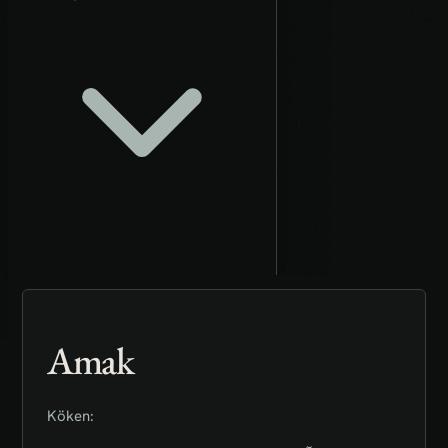
Amak
Köken: