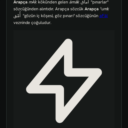
Arapça
mAḳ
kökünden gelen
āmāḳ
آماق
"pınarlar"
sözcüğünden alıntıdır. Arapça sözcük
Arapça
ˀumḳ
أُمْق
"gözün iç köşesi, göz pınarı" sözcüğünün
afˁāl
vezninde çoğuludur.