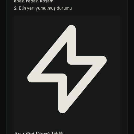
apaz, hapaz, koşam
2. Elin yarı yumulmuş durumu
Art-ı Sûni Dimağ Tahlili