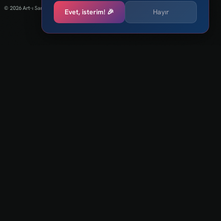
© 2026 Art-ı Sanat
Evet, isterim! 🎉
Hayır