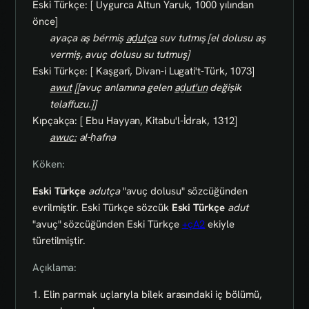
Eski Türkçe: [ Uygurca Altun Yaruk, 1000 yılından
önce]
ayaça aş bérmiş
aḏutça
suv tutmış [el dolusu aş
vermiş, avuç dolusu su tutmuş]
Eski Türkçe: [ Kaşgarî, Divan-i Lugati't-Türk, 1073]
awut
[[avuç anlamına gelen
aḏut'un
değişik
telaffuzu.]]
Kıpçakça: [ Ebu Hayyan, Kitabu'l-İdrak, 1312]
awuc:
al-ḥafna
Köken:
Eski Türkçe
adutça
"avuç dolusu" sözcüğünden
evrilmiştir. Eski Türkçe sözcük
Eski Türkçe
adut
"avuç" sözcüğünden Eski Türkçe
+çA2
ekiyle
türetilmiştir.
Açıklama:
1. Elin parmak uçlarıyla bilek arasındaki iç bölümü,