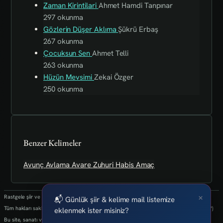
Zaman Kirintilari
Ahmet Hamdi Tanpınar
297 okunma
Gözlerin Düşer Aklıma
Şükrü Erbaş
267 okunma
Çocuksun Sen
Ahmet Telli
263 okunma
Hüzün Mevsimi
Zekai Özger
250 okunma
Benzer Kelimeler
Avunç
Avlama
Avare
Zuhuri
Habis
Amaç
×
Rastgele şiir ve kelimeler her 24 saatte bir yenilenmektedir.
📬 Günlük şiir & kelime mail listemize
Tüm hakları saklıdır.(biz kaybettik bulan varsa info@art-isanat.com.tr'ye mail atabilir mi?)
eklenmek ister misiniz?
Bu site, sanatı ve yaratıcılığı dijital dünyaya taşıma arzusu ile kurulmuştur.