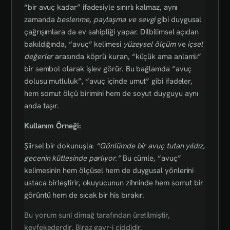
“bir avuç kadar” ifadesiyle sınırlı kalmaz, aynı
zamanda
beslenme, paylaşma ve sevgi
gibi duygusal
çağrışımlara da ev sahipliği yapar. Dilbilimsel açıdan
bakıldığında, “avuç” kelimesi
yüzeysel ölçüm
ve
içsel
değerler
arasında köprü kuran, “küçük ama anlamlı”
bir sembol olarak işlev görür. Bu bağlamda “avuç
dolusu mutluluk”, “avuç içinde umut” gibi ifadeler,
hem somut ölçü birimini hem de soyut duyguyu aynı
anda taşır.
Kullanım Örneği:
Şiirsel bir dokunuşla:
“Gönlümde bir avuç tutan yıldız,
gecenin kütlesinde parlıyor.”
Bu cümle, “avuç”
kelimesinin hem ölçüsel hem de duygusal yönlerini
ustaca birleştirir, okuyucunun zihninde hem somut bir
görüntü hem de sıcak bir his bırakır.
Bu yorum sunî dimağ tarafından üretilmiştir,
keyfekederdir. Biraz gayr-i ciddidir.