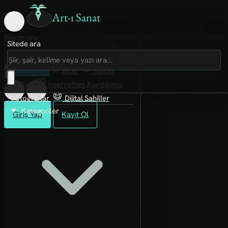
Art-ı Sanat
Sitede ara
Sitede ara
Art-ı Sosyal
İmece
Kütüphane
Blog
Fanzin
Rafları
İnternetten Aşırdığımız
Fotoğraflar
Dijital Sahiller
Kategoriler
Giriş Yap
Kayıt Ol