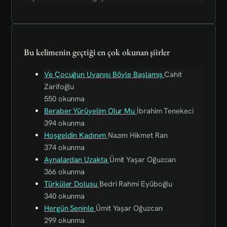
Bu kelimenin geçtiği en çok okunan şiirler
Ve Çocuğun Uyanışı Böyle Başlamış
Cahit
Zarifoğlu
550 okunma
Beraber Yürüyelim Olur Mu
İbrahim Tenekeci
394 okunma
Hoşgeldin Kadınım
Nazım Hikmet Ran
374 okunma
Aynalardan Uzakta
Ümit Yaşar Oğuzcan
366 okunma
Türküler Dolusu
Bedri Rahmi Eyüboğlu
340 okunma
Hergün Seninle
Ümit Yaşar Oğuzcan
299 okunma