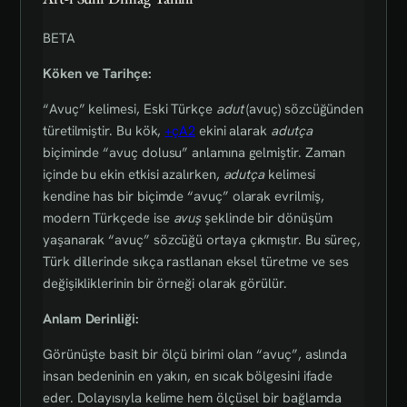
BETA
Köken ve Tarihçe:
“Avuç” kelimesi, Eski Türkçe
adut
(avuç) sözcüğünden
türetilmiştir. Bu kök,
+çA2
ekini alarak
adutça
biçiminde “avuç dolusu” anlamına gelmiştir. Zaman
içinde bu ekin etkisi azalırken,
adutça
kelimesi
kendine has bir biçimde “avuç” olarak evrilmiş,
modern Türkçede ise
avuş
şeklinde bir dönüşüm
yaşanarak “avuç” sözcüğü ortaya çıkmıştır. Bu süreç,
Türk dillerinde sıkça rastlanan eksel türetme ve ses
değişikliklerinin bir örneği olarak görülür.
Anlam Derinliği:
Görünüşte basit bir ölçü birimi olan “avuç”, aslında
insan bedeninin en yakın, en sıcak bölgesini ifade
eder. Dolayısıyla kelime hem ölçüsel bir bağlamda