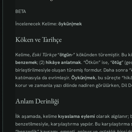
BETA
İncelenecek Kelime:
öykün|mek
Köken ve Tarihçe
Kelime,
Eski Türkçe
“
ötgün-
” kökünden türemiştir. Bu kö
benzemek
; (2)
hikâye anlatmak
. “Ötkün” ise, “
ötüg
” (ge
birleştirilmesiyle oluşan türemiş formdur. Daha sonra “
katılmasıyla da evrimleşir.
Öykün|mek
, bu süreçte “hi
korur ve zamanla yazı dilinde nadiren görülürken, Dil D
Anlam Derinliği
İlk aşamada, kelime
kıyaslama eylemi
olarak algılanır;
benzetilmesiyle, karşılaştırma yapılır. Bu karşılaştırma
“benzerlik” kavramı,
empati
,
anlayış
ve
ortaklık hissi
do