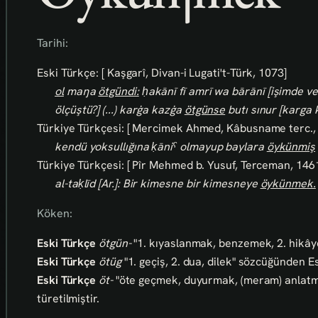
Tarihi:
Eski Türkçe: [ Kaşgarî, Divan-i Lugati't-Türk, 1073]
ol
maŋa
ötgündi:
ḥakānī fī amrī wa bārānī [işimde v
ölçüştü?] (...) karġa kazġa
ötgünse
butı sınur [karga 
Türkiye Türkçesi: [ Mercimek Ahmed, Kâbusname terc.,
kendü yoksullığına ḳāniˁ olmayup baylara
öykünmiş
Türkiye Türkçesi: [ Pîr Mehmed b. Yusuf, Terceman, 1461
al-taḳlīd [Ar.]: Bir kimesne bir kimesneye
öykünmek.
Köken:
Eski Türkçe
ötgün-
"1. kıyaslanmak, benzemek, 2. hikâye a
Eski Türkçe
ötüg
"1. geçiş, 2. dua, dilek" sözcüğünden 
Eski Türkçe
öt-
"öte geçmek, duyurmak, (meram) anlatma
türetilmiştir.