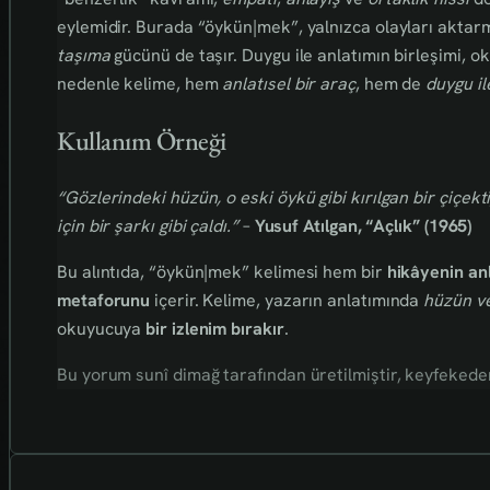
eylemidir. Burada “öykün|mek”, yalnızca olayları akta
taşıma
gücünü de taşır. Duygu ile anlatımın birleşimi, 
nedenle kelime, hem
anlatısel bir araç
, hem de
duygu il
Kullanım Örneği
“Gözlerindeki hüzün, o eski öykü gibi kırılgan bir çiçe
için bir şarkı gibi çaldı.”
–
Yusuf Atılgan, “Açlık” (1965)
Bu alıntıda, “öykün|mek” kelimesi hem bir
hikâyenin anl
metaforunu
içerir. Kelime, yazarın anlatımında
hüzün ve
okuyucuya
bir izlenim bırakır
.
Bu yorum sunî dimağ tarafından üretilmiştir, keyfekederdi