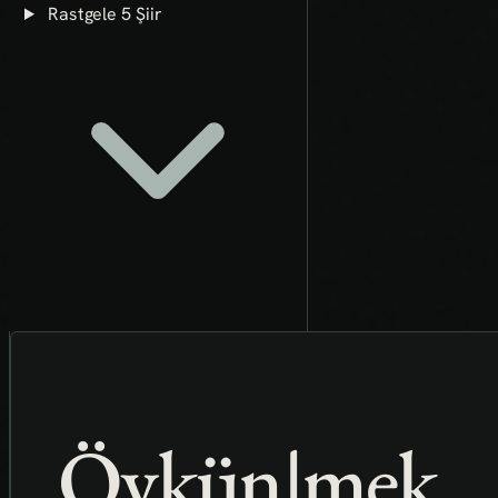
Rastgele 5 Şiir
Öykün|mek