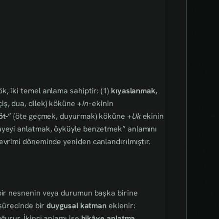
k, iki temel anlama sahiptir: (1)
kıyaslanmak,
çiş, dua, dilek) köküne +
In-
ekinin
öt-
” (öte geçmek, duyurmak) köküne +
Uk
ekinin
kâyeyi anlatmak, öyküyle benzetmek” anlamını
evrimi döneminde yeniden canlandırılmıştır.
 bir nesnenin veya durumun başka birine
 sürecinde bir
duygusal katman
eklenir:
ğurur. İkinci anlamı ise
hikâye anlatma