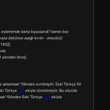
e eylemimde bana kıyaslandı? benle boy
kaza öykünse ayağı kırılır - atasözü]
 1432]
ola
 yılından önce]
nlatmak" fiilinden evrilmiştir. Eski Türkçe fiil
Eski Türkçe
+In-
ekiyle türetilmiştir. Bu sözcük
k" fiilinden Eski Türkçe
+Uk
ekiyle