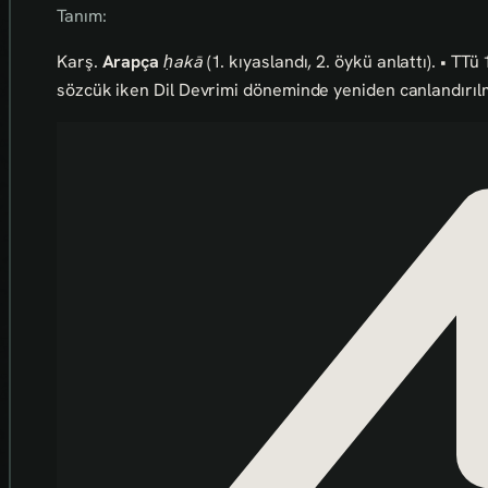
Tanım:
Karş.
Arapça
ḥakā
(1. kıyaslandı, 2. öykü anlattı). • TT
sözcük iken Dil Devrimi döneminde yeniden canlandırılm