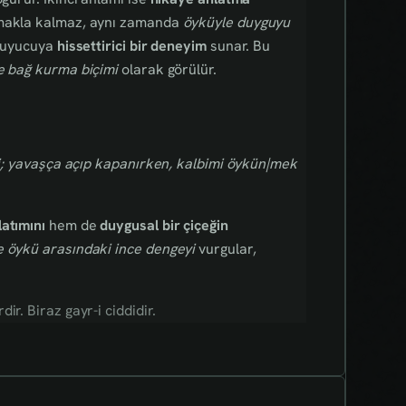
rmakla kalmaz, aynı zamanda
öyküyle duyguyu
okuyucuya
hissettirici bir deneyim
sunar. Bu
e bağ kurma biçimi
olarak görülür.
kti; yavaşça açıp kapanırken, kalbimi öykün|mek
atımını
hem de
duygusal bir çiçeğin
 öykü arasındaki ince dengeyi
vurgular,
r. Biraz gayr-i ciddidir.