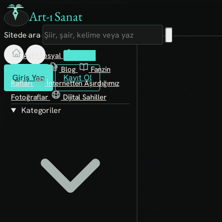
Art-ı Sanat
Sitede ara
Art-ı Sosyal
İmece
Kütüphane
Blog
Fanzin
Giriş Yap
Kayıt Ol
Rafları
İnternetten Aşırdığımız
Fotoğraflar
Dijital Sahiller
Kategoriler