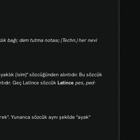
klık bağı; dem tutma notası; (Techn.) her nevi
 ayaklık (isim)" sözcüğünden alıntıdır. Bu sözcük
tıdır. Geç Latince sözcük
Latince
pes, ped-
rek". Yunanca sözcük aynı şekilde "ayak"