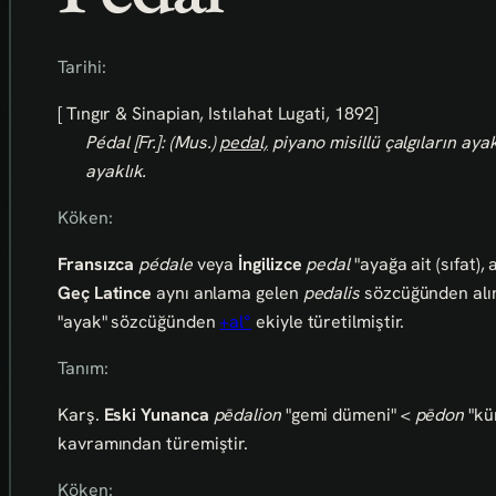
Tarihi:
[ Tıngır & Sinapian, Istılahat Lugati, 1892]
Pédal [Fr.]: (Mus.)
pedal,
piyano misillü çalgıların aya
ayaklık.
Köken:
Fransızca
pédale
veya
İngilizce
pedal
"ayağa ait (sıfat),
Geç Latince
aynı anlama gelen
pedalis
sözcüğünden alın
"ayak" sözcüğünden
+al°
ekiyle türetilmiştir.
Tanım:
Karş.
Eski Yunanca
pēdalion
"gemi dümeni" <
pēdon
"kü
kavramından türemiştir.
Köken: