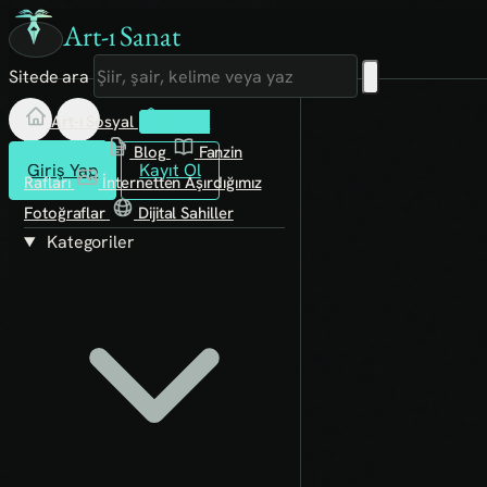
Art-ı Sanat
Sitede ara
Art-ı Sosyal
İmece
Kütüphane
Blog
Fanzin
Giriş Yap
Kayıt Ol
Rafları
İnternetten Aşırdığımız
Fotoğraflar
Dijital Sahiller
Kategoriler