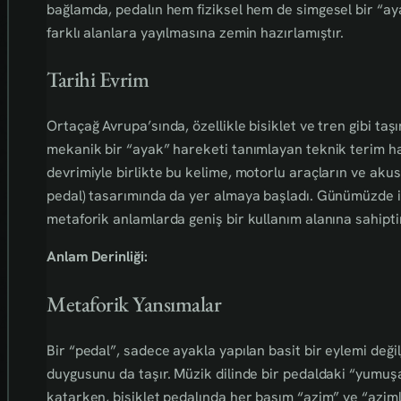
bağlamda, pedalın hem fiziksel hem de simgesel bir “ayak
farklı alanlara yayılmasına zemin hazırlamıştır.
Tarihi Evrim
Ortaçağ Avrupa’sında, özellikle bisiklet ve tren gibi taş
mekanik bir “ayak” hareketi tanımlayan teknik terim hali
devrimiyle birlikte bu kelime, motorlu araçların ve akus
pedal) tasarımında da yer almaya başladı. Günümüzde is
metaforik anlamlarda geniş bir kullanım alanına sahiptir
Anlam Derinliği:
Metaforik Yansımalar
Bir “pedal”, sadece ayakla yapılan basit bir eylemi deği
duygusunu da taşır. Müzik dilinde bir pedaldaki “yumuşak
katarken, bisiklet pedalında her basım “azim” ve “aziml