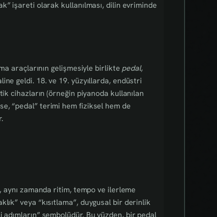
” işareti olarak kullanılması, dilin evriminde
ıma araçlarının gelişmesiyle birlikte
pedal
,
ne geldi. 18. ve 19. yüzyıllarda, endüstri
tik cihazların (örneğin piyanoda kullanılan
e, “pedal” terimi hem fiziksel hem de
.
l, aynı zamanda ritim, tempo ve ilerleme
lık” veya “kısıtlama”, duygusal bir derinlik
i adımların” sembolüdür. Bu yüzden, bir pedal