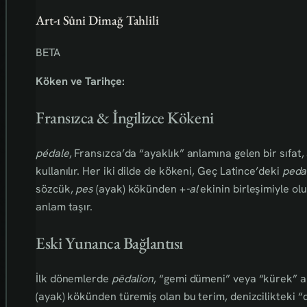
Art-ı Sûni Dimağ Tahlili
BETA
Köken ve Tarihçe:
Fransızca & İngilizce Kökeni
pédale
, Fransızca’da “ayaklık” anlamına gelen bir sıfa
kullanılır. Her iki dilde de kökeni, Geç Latince’deki
peda
sözcük,
pes
(ayak) kökünden +
-al
ekinin birleşimiyle oluş
anlam taşır.
Eski Yunanca Bağlantısı
İlk dönemlerde
pēdalion
, “gemi dümeni” veya “kürek” a
(ayak) kökünden türemiş olan bu terim, denizcilikteki 