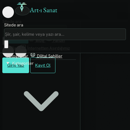
Art-ı Sanat
Sitede ara
Sitede ara
Art-ı Sosyal
İmece
Kütüphane
Blog
Fanzin
Rafları
İnternetten Aşırdığımız
Fotoğraflar
Dijital Sahiller
Kategoriler
Giriş Yap
Kayıt Ol