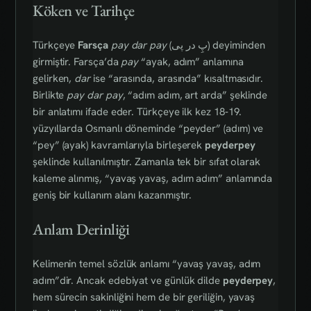
Köken ve Tarihçe
Türkçeye
Farsça
pay dar pay
(پِ در پى) deyiminden
girmiştir. Farsça’da
pay
“ayak, adım” anlamına
gelirken,
dar
ise “arasında, arasında” kısaltmasıdır.
Birlikte
pay dar pay
, “adım adım, art arda” şeklinde
bir anlatımı ifade eder. Türkçeye ilk kez 18‑19.
yüzyıllarda Osmanlı döneminde “peyder” (adım) ve
“pey” (ayak) kavramlarıyla birleşerek
peyderpey
şeklinde kullanılmıştır. Zamanla tek bir sıfat olarak
kaleme alınmış, “yavaş yavaş, adım adım” anlamında
geniş bir kullanım alanı kazanmıştır.
Anlam Derinliği
Kelimenin temel sözlük anlamı “yavaş yavaş, adım
adım”dir. Ancak edebiyat ve günlük dilde
peyderpey
,
hem sürecin sakinliğini hem de bir geriliğin, yavaş