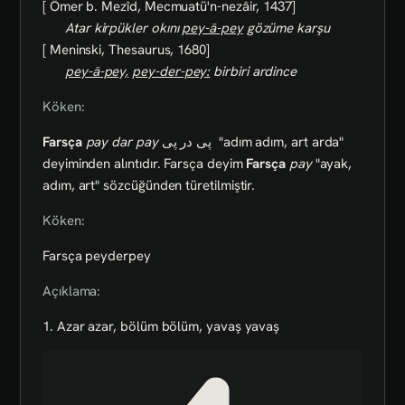
[ Ömer b. Mezîd, Mecmuatü'n-nezâir, 1437]
Atar kirpükler okını
pey-ā-pey
gözüme karşu
[ Meninski, Thesaurus, 1680]
pey-ā-pey,
pey-der-pey:
birbiri ardince
Köken:
Farsça
pay dar pay
پى در پى
"adım adım, art arda"
deyiminden alıntıdır. Farsça deyim
Farsça
pay
"ayak,
adım, art" sözcüğünden türetilmiştir.
Köken:
Farsça peyderpey
Açıklama:
1. Azar azar, bölüm bölüm, yavaş yavaş