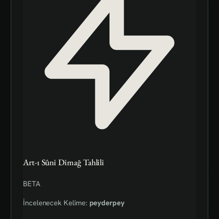
Art-ı Sûni Dimağ Tahlili
BETA
İncelenecek Kelime:
peyderpey