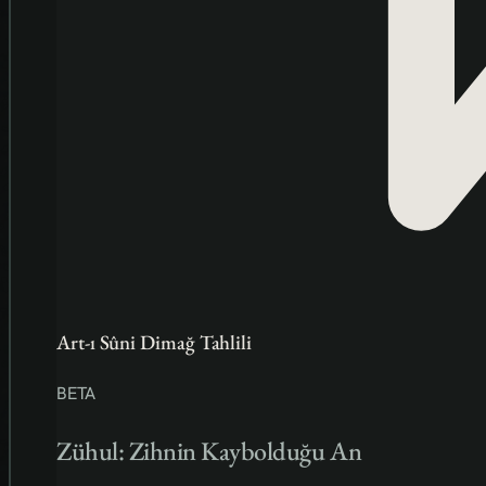
Art-ı Sûni Dimağ Tahlili
BETA
Zühul: Zihnin Kaybolduğu An