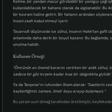
Kelime, bir yandan
mazur görülebilir
bir yanılgıyı çağrı
kullanılabilecek bir bahane olarak da algılanabilir. Bu i
bir kavram haline getirir. Bir hatanın ardından söylene
insani zaafı kabul etmeyi içerir.
Tasavvufi düşüncede ise zühul, insanın Hakk'tan gafil o
anlamında daha derin bir boyut kazanır. Bu bağlamda, sa
unutma halidir.
Kullanım Örneği
"Ömrünün en önemli kararını verirken bir anlık zühul, t
sadece bir göz kırpımı kadar kısa bir dalgınlıkta gizlidir.
Ya da Tanpınar'ın ruhundan ilham alarak:
"Saatlerin ses
kaybettiğimiz zamanı, ömür boyu arayıp bulamayız."
Bu yorum sunî dimağ tarafından üretilmiştir, keyfekederdi