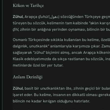
Köken ve Tarihçe
Zühul
, Arapça
ḏuhūl
(ذهول) sözcüğünden Türkçeye ge
türeyen bu sözcük, kelimenin tam kalbinde "aklın karışma
ḏhl
, zihnin bir anlığına yerinden oynaması, bilincin bir bu
Osmanlı Türkçesinde sıklıkla kullanılan bu kelime, özell
dalgınlık, unutkanlık" anlamlarıyla karşımıza çıkar. Za
sağlayarak "zühul" biçimini almış, ancak Arapça kökenind
Klasik edebiyatımızda da sıkça rastlanan bu sözcük, in
metinlerde özel bir yer tutar.
Anlam Derinliği
Zühul
, basit bir unutkanlıktan öte, zihnin geçici bir bul
işaret eder. Bu kelime, insanın en dikkatli olması gereke
bilincin ne kadar kırılgan olduğunu hatırlatır.