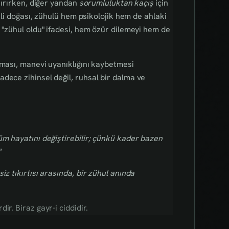
ştırırken, diğer yandan
sorumluluktan kaçış
için
kili doğası, zühulü hem psikolojik hem de ahlaki
n "zühul oldu" ifadesi, hem özür dilemeyi hem de
lması, manevi uyanıklığını kaybetmesi
dece zihinsel değil, ruhsal bir dalma ve
üm hayatını değiştirebilir; çünkü kader bazen
"
siz tıkırtısı arasında, bir zühul anında
r. Biraz gayr-i ciddidir.