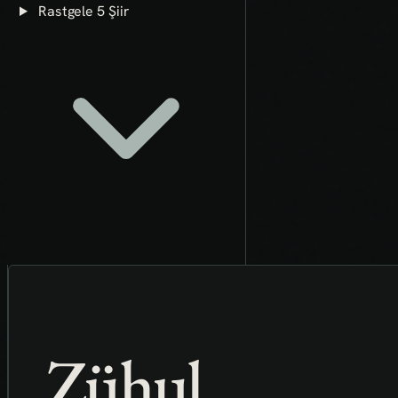
Rastgele 5 Şiir
Zühul