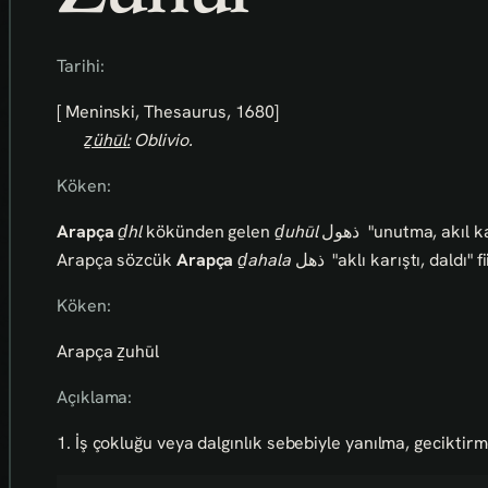
Tarihi:
[ Meninski, Thesaurus, 1680]
ẕühūl:
Oblivio.
Köken:
Arapça
ḏhl
kökünden gelen
ḏuhūl
ذهول
"unutma, akıl kar
Arapça sözcük
Arapça
ḏahala
ذهل
"aklı karıştı, daldı" fi
Köken:
Arapça ẕuhūl
Açıklama:
1. İş çokluğu veya dalgınlık sebebiyle yanılma, geciktir