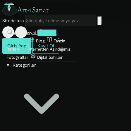
Art-ı Sanat
Sitede ara
Art-ı Sosyal
İmece
Kütüphane
Blog
Fanzin
Giriş Yap
Kayıt Ol
Rafları
İnternetten Aşırdığımız
Fotoğraflar
Dijital Sahiller
Kategoriler