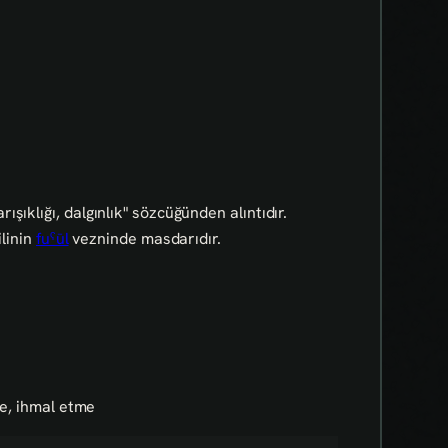
ışıklığı, dalgınlık" sözcüğünden alıntıdır.
ilinin
fuˁūl
vezninde masdarıdır.
me, ihmal etme