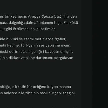
çmiş bir kelimedir. Arapça
ḏahala
(ذهل) fiilinden
sı, dalgınlığa dalma" anlamını taşır. Fiil kökü
lut gibi örtülmesi halini betimler.
ikle hukuki ve resmi metinlerde "gaflet,
manla kelime, Türkçenin ses yapısına uyum
eki derin felsefi içeriğini kaybetmemiştir.
sanın dikkat ve bilinç durumunu sorgulayan
anıklığa, dikkatin bir anlığına kaybolmasına
n anlarda bile zihninin nasıl sürçebileceğini,