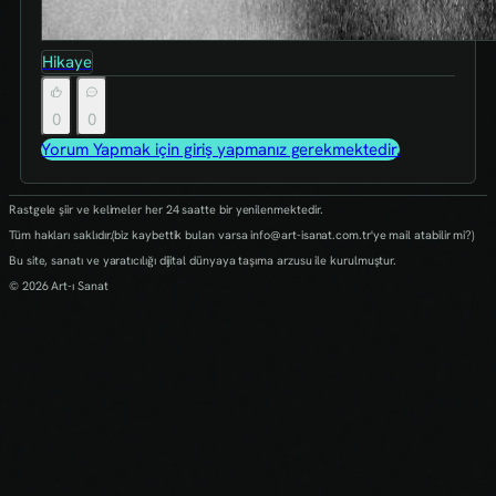
Hikaye
0
0
Yorum Yapmak için giriş yapmanız gerekmektedir.
Rastgele şiir ve kelimeler her 24 saatte bir yenilenmektedir.
Tüm hakları saklıdır.(biz kaybettik bulan varsa info@art-isanat.com.tr'ye mail atabilir mi?)
Bu site, sanatı ve yaratıcılığı dijital dünyaya taşıma arzusu ile kurulmuştur.
© 2026 Art-ı Sanat