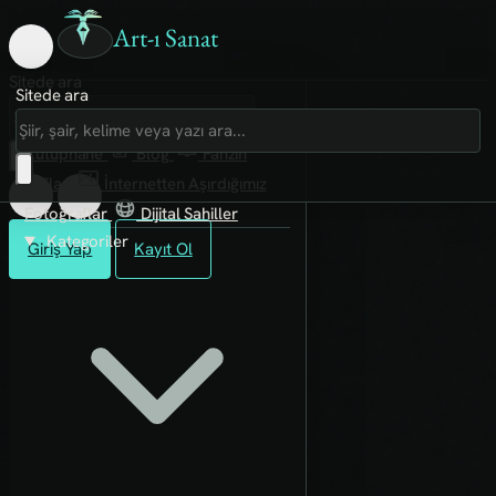
Art-ı Sanat
Sitede ara
Sitede ara
Art-ı Sosyal
İmece
Kütüphane
Blog
Fanzin
Rafları
İnternetten Aşırdığımız
Fotoğraflar
Dijital Sahiller
Kategoriler
Giriş Yap
Kayıt Ol