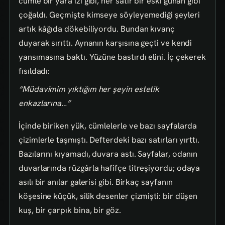
cümle bir yara izi gibi, her satır bir eski günah gibi
çoğaldı. Geçmişte kimseye söyleyemediği şeyleri
artık kâğıda dökebiliyordu. Bundan kıvanç
duyarak sırıttı. Aynanın karşısına geçti ve kendi
yansımasına baktı. Yüzüne bastırdı elini. İç çekerek
fısıldadı:
“Müdavimim yıktığım her şeyin estetik
enkazlarına…”
İçinde biriken yük, cümlelerle ve bazı sayfalarda
çizimlerle taşmıştı. Defterdeki bazı satırları yırttı.
Bazılarını kıyamadı, duvara astı. Sayfalar, odanın
duvarlarında rüzgârla hafifçe titreşiyordu; odaya
asılı bir anılar galerisi gibi. Birkaç sayfanın
köşesine küçük, silik desenler çizmişti: bir düşen
kuş, bir çarpık bina, bir göz.