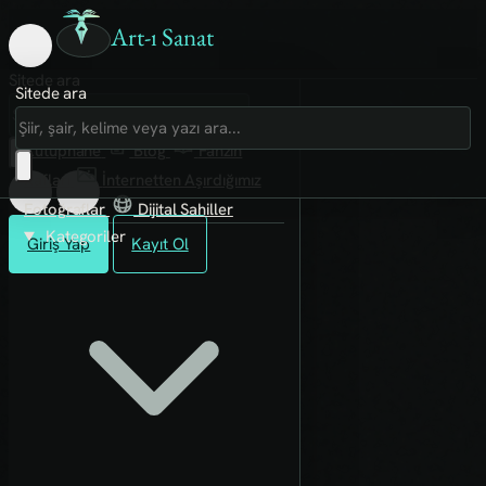
Art-ı Sanat
Sitede ara
Sitede ara
Art-ı Sosyal
İmece
Kütüphane
Blog
Fanzin
Rafları
İnternetten Aşırdığımız
Fotoğraflar
Dijital Sahiller
Kategoriler
Giriş Yap
Kayıt Ol