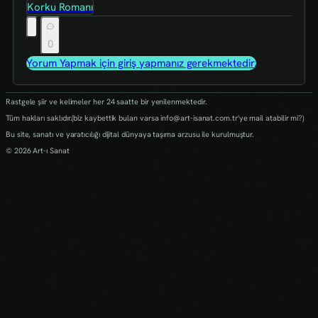
Korku Romanı
0
Yorum Yapmak için giriş yapmanız gerekmektedir.
Rastgele şiir ve kelimeler her 24 saatte bir yenilenmektedir.
Tüm hakları saklıdır.(biz kaybettik bulan varsa info@art-isanat.com.tr'ye mail atabilir mi?)
Bu site, sanatı ve yaratıcılığı dijital dünyaya taşıma arzusu ile kurulmuştur.
© 2026 Art-ı Sanat