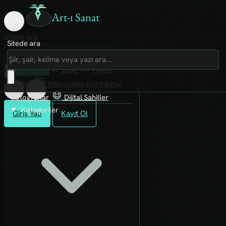
Art-ı Sanat
Sitede ara
Sitede ara
Art-ı Sosyal
İmece
Kütüphane
Blog
Fanzin
Rafları
İnternetten Aşırdığımız
Fotoğraflar
Dijital Sahiller
Kategoriler
Giriş Yap
Kayıt Ol