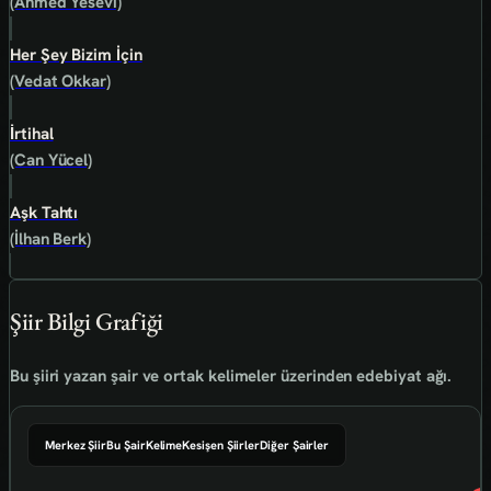
(Ahmed Yesevî)
Her Şey Bizim İçin
(Vedat Okkar)
İrtihal
(Can Yücel)
Aşk Tahtı
(İlhan Berk)
Şiir Bilgi Grafiği
Bu şiiri yazan şair ve ortak kelimeler üzerinden edebiyat ağı.
Merkez Şiir
Bu Şair
Kelime
Kesişen Şiirler
Diğer Şairler