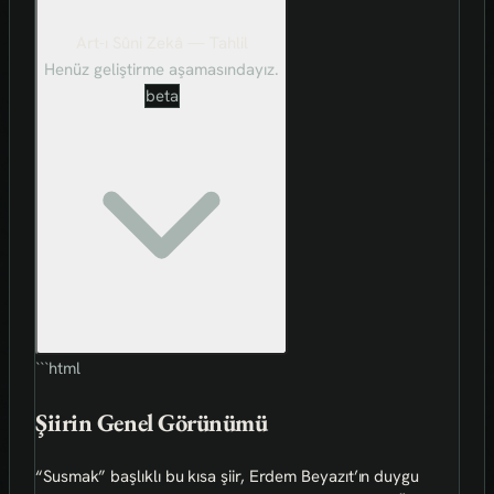
Art-ı Sûni Zekâ — Tahlil
Henüz geliştirme aşamasındayız.
beta
```html
Şiirin Genel Görünümü
“Susmak” başlıklı bu kısa şiir, Erdem Beyazıt’ın duygu