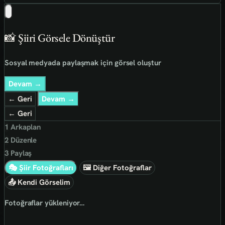
📸 Şiiri Görsele Dönüştür
Sosyal medyada paylaşmak için görsel oluştur
Devam →
← Geri
Devam →
← Geri
1
Arkaplan
2
Düzenle
3
Paylaş
🎭 Şiir Fotoğrafları
🖼 Diğer Fotoğraflar
📤 Kendi Görselim
Fotoğraflar yükleniyor…