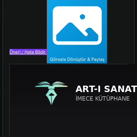
Öneri / Hata Bildir
Görsele Dönüştür & Paylaş