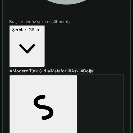
Bu şiire henüz şerh düşülmemiş
Şerhleri Göster
#Modern Türk Şiiri
#Metafor
#Aşk
#Doğa