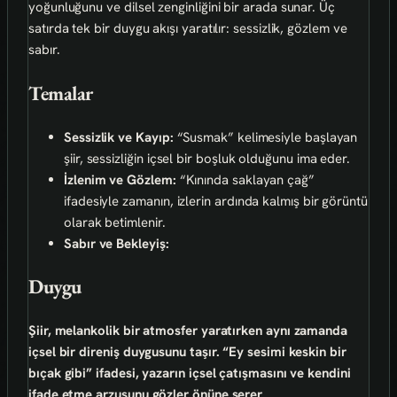
yoğunluğunu ve dilsel zenginliğini bir arada sunar. Üç
satırda tek bir duygu akışı yaratılır: sessizlik, gözlem ve
sabır.
Temalar
Sessizlik ve Kayıp:
“Susmak” kelimesiyle başlayan
şiir, sessizliğin içsel bir boşluk olduğunu ima eder.
İzlenim ve Gözlem:
“Kınında saklayan çağ”
ifadesiyle zamanın, izlerin ardında kalmış bir görüntü
olarak betimlenir.
Sabır ve Bekleyiş:
Duygu
Şiir, melankolik bir atmosfer yaratırken aynı zamanda
içsel bir direniş duygusunu taşır. “Ey sesimi keskin bir
bıçak gibi” ifadesi, yazarın içsel çatışmasını ve kendini
ifade etme arzusunu gözler önüne serer.