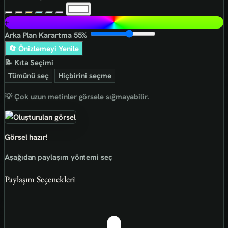
+
Arka Plan Karartma
55%
🔄 Önizlemeyi Yenile
📝 Kıta Seçimi
Tümünü seç
Hiçbirini seçme
💡 Çok uzun metinler görsele sığmayabilir.
Görsel hazır!
Aşağıdan paylaşım yöntemi seç
Paylaşım Seçenekleri