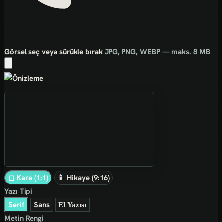
Görsel seç veya sürükle bırak
JPG, PNG, WEBP — maks. 8 MB
◻ Kare (1:1)
📱 Hikaye (9:16)
Yazı Tipi
Serif
Sans
El Yazısı
Metin Rengi