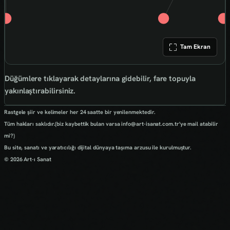
Tam Ekran
Düğümlere tıklayarak detaylarına gidebilir, fare topuyla
yakınlaştırabilirsiniz.
Rastgele şiir ve kelimeler her 24 saatte bir yenilenmektedir.
Tüm hakları saklıdır.(biz kaybettik bulan varsa info@art-isanat.com.tr'ye mail atabilir
mi?)
Bu site, sanatı ve yaratıcılığı dijital dünyaya taşıma arzusu ile kurulmuştur.
© 2026 Art-ı Sanat