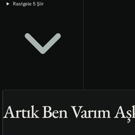
Rastgele 5 Şiir
Artık Ben Varım A