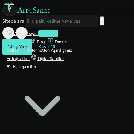
Art-ı Sanat
Sitede ara
Art-ı Sosyal
İmece
Kütüphane
Blog
Fanzin
Giriş Yap
Kayıt Ol
Rafları
İnternetten Aşırdığımız
Fotoğraflar
Dijital Sahiller
Kategoriler