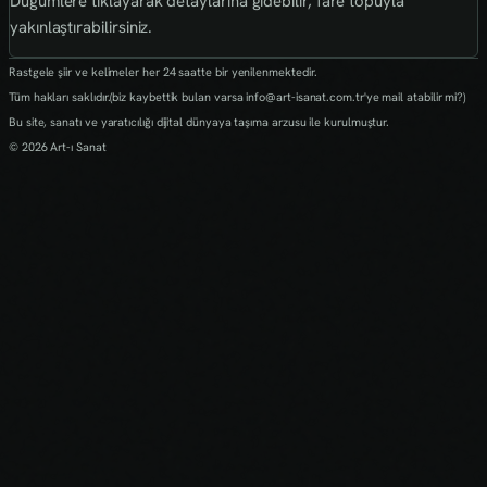
Düğümlere tıklayarak detaylarına gidebilir, fare topuyla
yakınlaştırabilirsiniz.
Rastgele şiir ve kelimeler her 24 saatte bir yenilenmektedir.
Tüm hakları saklıdır.(biz kaybettik bulan varsa info@art-isanat.com.tr'ye mail atabilir mi?)
Bu site, sanatı ve yaratıcılığı dijital dünyaya taşıma arzusu ile kurulmuştur.
© 2026 Art-ı Sanat