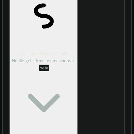
Art-ı Sûni Zekâ — Tahlil
Henüz geliştirme aşamasındayız.
beta