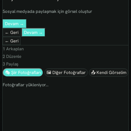
Sosyal medyada paylaşmak için görsel oluştur
Devam →
← Geri
Devam →
← Geri
1
Arkaplan
2
Düzenle
3
Paylaş
🎭 Şiir Fotoğrafları
🖼 Diğer Fotoğraflar
📤 Kendi Görselim
Fotoğraflar yükleniyor…