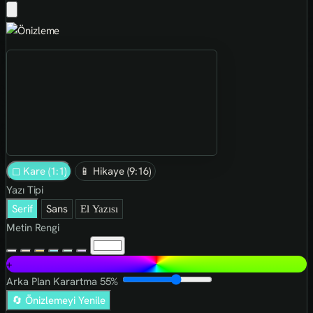
◻ Kare (1:1)
📱 Hikaye (9:16)
Yazı Tipi
Serif
Sans
El Yazısı
Metin Rengi
+
Arka Plan Karartma
55%
🔄 Önizlemeyi Yenile