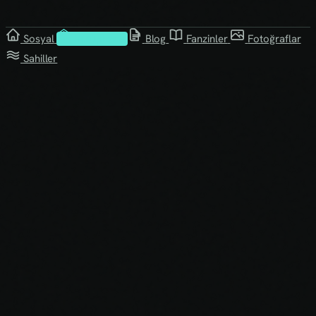
Sosyal
Kütüphane
Blog
Fanzinler
Fotoğraflar
Sahiller