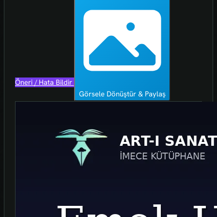
Öneri / Hata Bildir
Görsele Dönüştür & Paylaş