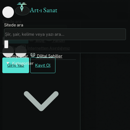
Art-ı Sanat
Sitede ara
Sitede ara
Art-ı Sosyal
İmece
Kütüphane
Blog
Fanzin
Rafları
İnternetten Aşırdığımız
Fotoğraflar
Dijital Sahiller
Kategoriler
Giriş Yap
Kayıt Ol