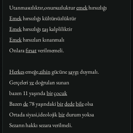
Utanmasızlıktır,onursuzluktur
emek
hırsızlığı
Emek
hırsızlığı kültürsüzlüktür
Emek
hırsızlığı
taş
kalpliliktir
Emek
hırsızları kınanmalı
Onlara
fırsat
verilmemeli.
Herkes
emeğe,
zihin
gücüne
saygı
duymalı.
Gerçeleri
ve
doğruları sunan
bazen 11 yaşında
bir
çocuk
Bazen
de
78 yaşındaki
bir
dede
bile
olsa
Ortada siyasi,ideolojik
bir
durum yoksa
Sezarın hakkı sezara verilmeli.