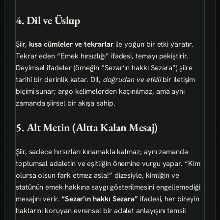
4. Dil ve Üslup
Şiir,
kısa cümleler ve tekrarlar
ile yoğun bir etki yaratır.
Tekrar eden “Emek hırsızlığı” ifadesi, temayı pekiştirir.
Deyimsel ifadeler (örneğin “Sezar’ın hakkı Sezara”) şiire
tarihî bir derinlik katar. Dil,
doğrudan ve etkili
bir iletişim
biçimi sunar; argo kelimelerden kaçınılmaz, ama aynı
zamanda şiirsel bir akışa sahip.
5. Alt Metin (Altta Kalan Mesaj)
Şiir, sadece hırsızları kınamakla kalmaz; aynı zamanda
toplumsal adaletin ve eşitliğin önemine vurgu yapar. “Kim
olursa olsun fark etmez asla!” dizesiyle, kimliğin ve
statünün emek hakkına saygı gösterilmesini engellemediği
mesajını verir.
“Sezar’ın hakkı Sezara”
ifadesi, her bireyin
haklarını koruyan evrensel bir adalet anlayışını temsil