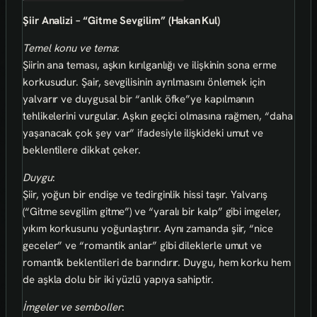
Şiir Analizi – “Gitme Sevgilim” (Hakan Kul)
Temel konu ve tema
:
Şiirin ana teması, aşkın kırılganlığı ve ilişkinin sona erme
korkusudur. Şair, sevgilisinin ayrılmasını önlemek için
yalvarır ve duygusal bir “anlık öfke”ye kapılmanın
tehlikelerini vurgular. Aşkın geçici olmasına rağmen, “daha
yaşanacak çok şey var” ifadesiyle ilişkideki umut ve
beklentilere dikkat çeker.
Duygu
:
Şiir, yoğun bir endişe ve tedirginlik hissi taşır. Yalvarış
(“Gitme sevgilim gitme”) ve “yaralı bir kalp” gibi imgeler,
yıkım korkusunu yoğunlaştırır. Aynı zamanda şiir, “nice
geceler” ve “romantik anlar” gibi dileklerle umut ve
romantik beklentileri de barındırır. Duygu, hem korku hem
de aşkla dolu bir iki yüzlü yapıya sahiptir.
İmgeler ve semboller
: