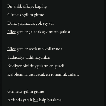
Bir
anlık öfkeye kapılıp
Gitme sevgilim gitme
Daha
yaşanacak
çok
şey
var
Nice
geceler çalacak aşkımızın şarkısı.
Nice
geceler sevdanın kollarında
Tadacağız tadılmayanları
Bekliyor bizi duyguların en güzeli.
Kalplerimiz yaşayacak en
romantik
anları.
Gitme sevgilim gitme
Ardında yaralı
bir
kalp bırakma.