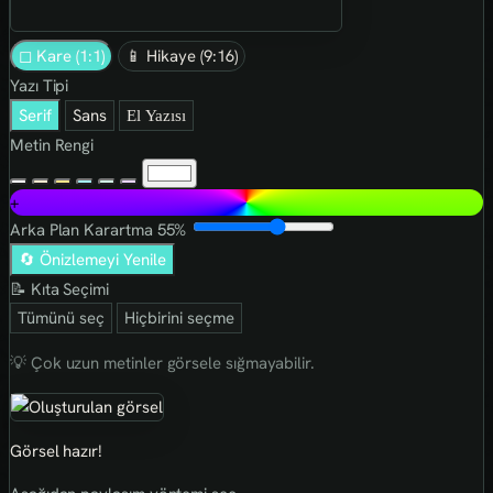
◻ Kare (1:1)
📱 Hikaye (9:16)
Yazı Tipi
Serif
Sans
El Yazısı
Metin Rengi
+
Arka Plan Karartma
55%
🔄 Önizlemeyi Yenile
📝 Kıta Seçimi
Tümünü seç
Hiçbirini seçme
💡 Çok uzun metinler görsele sığmayabilir.
Görsel hazır!