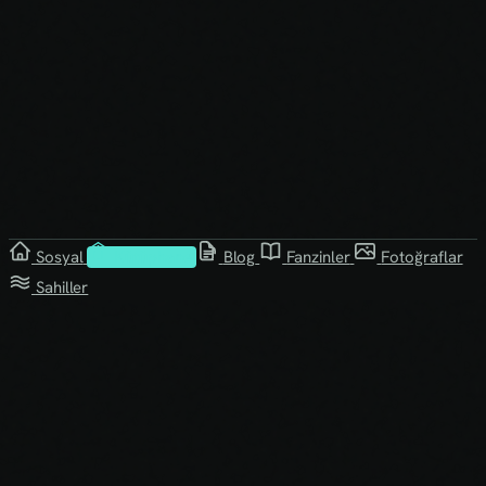
Sosyal
Kütüphane
Blog
Fanzinler
Fotoğraflar
Sahiller