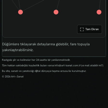
Tam Ekran
Düğümlere tıklayarak detaylarına gidebilir, fare topuyla
yakınlaştırabilirsiniz.
Rastgele şiir ve kelimeler her 24 saatte bir yenilenmektedir.
Tüm hakları saklıdır.(biz kaybettik bulan varsa info@art-isanat.com.tr'ye mail atabilir mi?)
Bu site, sanatı ve yaratıcılığı dijital dünyaya taşıma arzusu ile kurulmuştur.
© 2026 Art-ı Sanat