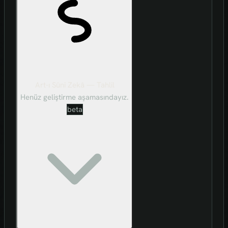
Art-ı Sûni Zekâ — Tahlil
Henüz geliştirme aşamasındayız.
beta