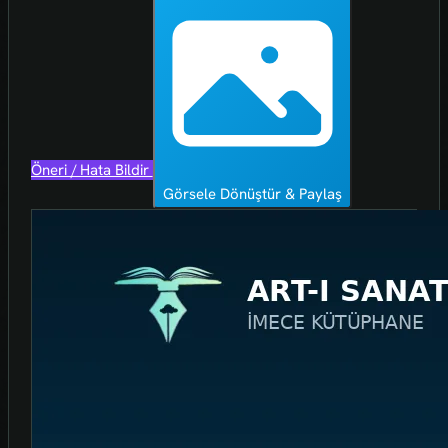
Öneri / Hata Bildir
Görsele Dönüştür & Paylaş