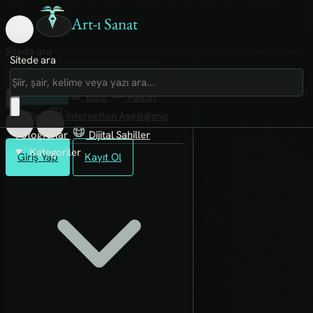
Art-ı Sanat
Sitede ara
Sitede ara
Art-ı Sosyal
İmece
Kütüphane
Blog
Fanzin
Rafları
İnternetten Aşırdığımız
Fotoğraflar
Dijital Sahiller
Kategoriler
Giriş Yap
Kayıt Ol