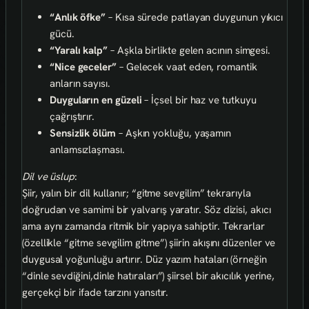
“Anlık öfke”
– Kısa sürede patlayan duygunun yıkıcı
gücü.
“Yaralı kalp”
– Aşkla birlikte gelen acının simgesi.
“Nice geceler”
– Gelecek vaat eden, romantik
anların sayısı.
Duyguların en güzeli
– İçsel bir haz ve tutkuyu
çağrıştırır.
Sensizlik ölüm
– Aşkın yokluğu, yaşamın
anlamsızlaşması.
Dil ve üslup
:
Şiir, yalın bir dil kullanır; “gitme sevgilim” tekrarıyla
doğrudan ve samimi bir yalvarış yaratır. Söz dizisi, akıcı
ama aynı zamanda ritmik bir yapıya sahiptir. Tekrarlar
(özellikle “gitme sevgilim gitme”) şiirin akışını düzenler ve
duygusal yoğunluğu artırır. Düz yazım hataları (örneğin
“dinle sevdiğini,dinle hatıraları”) şiirsel bir akıcılık yerine,
gerçekçi bir ifade tarzını yansıtır.