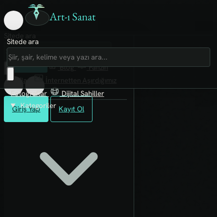
Art-ı Sanat
Sitede ara
Sitede ara
Art-ı Sosyal
İmece
Kütüphane
Blog
Fanzin
Rafları
İnternetten Aşırdığımız
Fotoğraflar
Dijital Sahiller
Kategoriler
Giriş Yap
Kayıt Ol