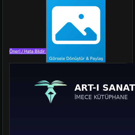
Öneri / Hata Bildir
Görsele Dönüştür & Paylaş