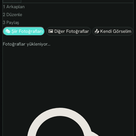
1
Arkaplan
2
Düzenle
3
Paylaş
🎭 Şiir Fotoğrafları
🖼 Diğer Fotoğraflar
📤 Kendi Görselim
Fotoğraflar yükleniyor…