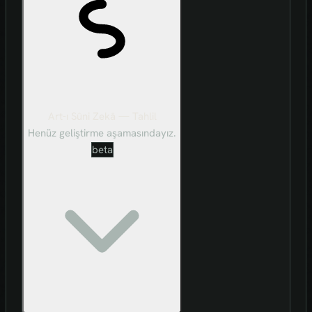
Art-ı Sûni Zekâ — Tahlil
Henüz geliştirme aşamasındayız.
beta