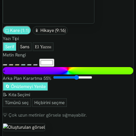
◻ Kare (1:1)
📱 Hikaye (9:16)
Yazı Tipi
Serif
Sans
El Yazısı
Metin Rengi
+
Arka Plan Karartma
55%
🔄 Önizlemeyi Yenile
📝 Kıta Seçimi
Tümünü seç
Hiçbirini seçme
💡 Çok uzun metinler görsele sığmayabilir.