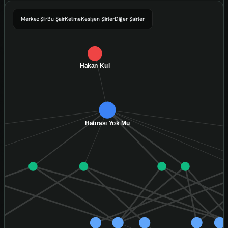
Merkez Şiir
Bu Şair
Kelime
Kesişen Şiirler
Diğer Şairler