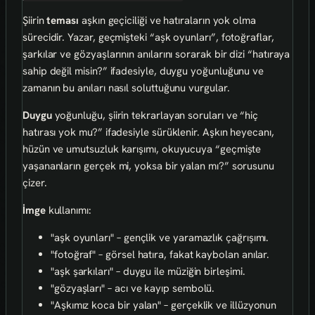
Şiirin
teması
aşkın geçiciliği ve hatıraların yok olma
sürecidir. Yazar, geçmişteki “aşk oyunları”, fotoğraflar,
şarkılar ve gözyaşlarının anılarını sorarak bir dizi “hatıraya
sahip değil misin?” ifadesiyle, duygu yoğunluğunu ve
zamanın bu anıları nasıl soluttuğunu vurgular.
Duygu
yoğunluğu, şiirin tekrarlayan soruları ve “hiç
hatırası yok mu?” ifadesiyle sürüklenir. Aşkın heyecanı,
hüzün ve umutsuzluk karışımı, okuyucuya “geçmişte
yaşananların gerçek mi, yoksa bir yalan mı?” sorusunu
çizer.
İmge
kullanımı:
"aşk oyunları" – gençlik ve yaramazlık çağrışımı.
"fotoğraf" – görsel hatıra, fakat kaybolan anılar.
"aşk şarkıları" – duygu ile müziğin birleşimi.
"gözyaşları" – acı ve kayıp sembolü.
"Aşkımız koca bir yalan" – gerçeklik ve illüzyonun