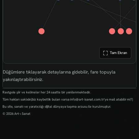
Tam Ekran
Düğümlere tıklayarak detaylarına gidebilir, fare topuyla
yakınlaştırabilirsiniz.
Rastgele şiir ve kelimeler her 24 saatte bir yenilenmektedir.
Tüm hakları saklıdır.(biz kaybettik bulan varsa info@art-isanat.com.tr'ye mail atabilir mi?)
Bu site, sanatı ve yaratıcılığı dijital dünyaya taşıma arzusu ile kurulmuştur.
© 2026 Art-ı Sanat