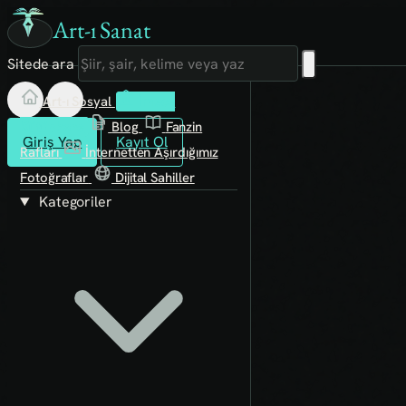
Art-ı Sanat
Sitede ara
Art-ı Sosyal
İmece
Kütüphane
Blog
Fanzin
Giriş Yap
Kayıt Ol
Rafları
İnternetten Aşırdığımız
Fotoğraflar
Dijital Sahiller
Kategoriler