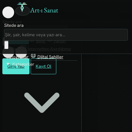
Art-ı Sanat
Sitede ara
Sitede ara
Art-ı Sosyal
İmece
Kütüphane
Blog
Fanzin
Rafları
İnternetten Aşırdığımız
Fotoğraflar
Dijital Sahiller
Kategoriler
Giriş Yap
Kayıt Ol