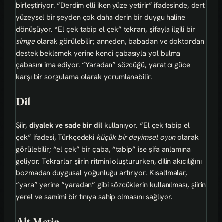
birleştiriyor. “Derdim elli iken yüze yetirir” ifadesinde, dert
yüzeysel bir şeyden çok daha derin bir duygu haline
dönüşüyor. “El çek tabip el çek” tekrarı, şifayla ilgili bir
simge
olarak görülebilir; anneden, babadan ve doktordan
destek beklemek yerine kendi çabasıyla yol bulma
çabasını ima ediyor. “Yaradan” sözcüğü, yaratıcı güce
karşı bir sorgulama olarak yorumlanabilir.
Dil
Şiir,
diyalek ve sade bir dil
kullanıyor. “El çek tabip el
çek” ifadesi, Türkçedeki
küçük bir deyimsel oyun
olarak
görülebilir; “el çek” bir çaba, “tabip” ise şifa anlamına
geliyor. Tekrarlar şiirin ritmini oluştururken, dilin akıcılığını
bozmadan duygusal yoğunluğu artırıyor. Kısaltmalar,
“yara” yerine “yaradan” gibi sözcüklerin kullanılması, şiirin
yerel ve samimi bir tınıya sahip olmasını sağlıyor.
Alt Metin