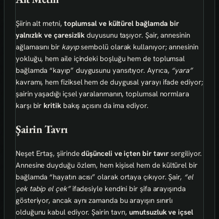
Şiirin alt metni,
toplumsal ve kültürel bağlamda bir
yalnızlık ve çaresizlik
duyusunu taşıyor. Şair, annesinin
ağlamasını bir
kayıp
sembolü olarak kullanıyor; annesinin
yokluğu, hem aile içindeki boşluğu hem de toplumsal
bağlamda “kayıp” duygusunu yansıtıyor. Ayrıca,
“yara”
kavramı, hem fiziksel hem de duygusal yarayı ifade ediyor;
şairin yaşadığı içsel yaralanmanın, toplumsal normlara
karşı bir
kritik
bakış açısını da ima ediyor.
Şairin Tavrı
Neşet Ertaş, şiirinde
düşünceli ve içten bir tavır
sergiliyor.
Annesine duyduğu özlem, hem kişisel hem de kültürel bir
bağlamda “hayatın acısı” olarak ortaya çıkıyor. Şair,
“el
çek tabip el çek”
ifadesiyle kendini bir şifa arayışında
gösteriyor, ancak aynı zamanda bu arayışın sınırlı
olduğunu kabul ediyor. Şairin tavrı,
umutsuzluk ve içsel