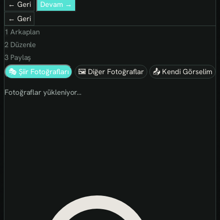
← Geri
Devam →
← Geri
1
Arkaplan
2
Düzenle
3
Paylaş
🎭 Şiir Fotoğrafları
🖼 Diğer Fotoğraflar
📤 Kendi Görselim
Fotoğraflar yükleniyor…