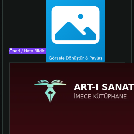
Öneri / Hata Bildir
Görsele Dönüştür & Paylaş