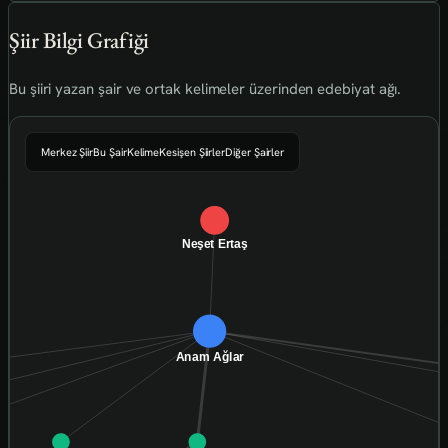
Şiir Bilgi Grafiği
Bu şiiri yazan şair ve ortak kelimeler üzerinden edebiyat ağı.
Merkez Şiir
Bu Şair
Kelime
Kesişen Şiirler
Diğer Şairler