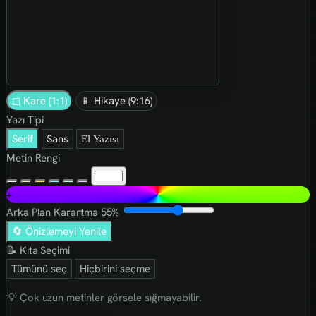
◻ Kare (1:1)
📱 Hikaye (9:16)
Yazı Tipi
Serif
Sans
El Yazısı
Metin Rengi
+
Arka Plan Karartma
55%
🔄 Önizlemeyi Yenile
📝 Kıta Seçimi
Tümünü seç
Hiçbirini seçme
💡 Çok uzun metinler görsele sığmayabilir.