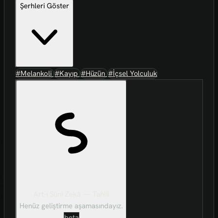
Şerhleri Göster
#Melankoli
#Kayıp
#Hüzün
#İçsel Yolculuk
Art-ı Sûni Zekâ — Tahlil
Henüz geliştirme aşamasındayız.
beta