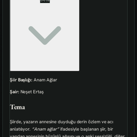
Şiir Başlığı:
Anam Ağlar
Şair:
Neşet Ertaş
Tema
Şiirde, yazarın annesine duyduğu derin özlem ve acı
anlatılıyor.
“Anam ağlar”
ifadesiyle başlanan şiir, bir
yandan annesinin hüzünlü ağışını ve o anki sessizliği, diğer