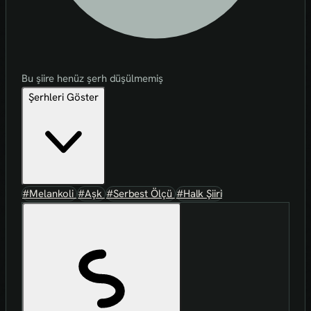
Bu şiire henüz şerh düşülmemiş
Şerhleri Göster
#Melankoli
#Aşk
#Serbest Ölçü
#Halk Şiiri