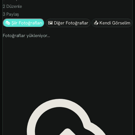
2
Düzenle
3
Paylaş
🎭 Şiir Fotoğrafları
🖼 Diğer Fotoğraflar
📤 Kendi Görselim
Fotoğraflar yükleniyor…