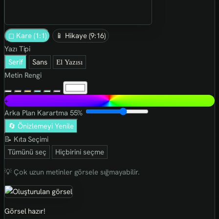
◻ Kare (1:1)
📱 Hikaye (9:16)
Yazı Tipi
Serif
Sans
El Yazısı
Metin Rengi
+
Arka Plan Karartma
55%
🔄 Önizlemeyi Yenile
📝 Kıta Seçimi
Tümünü seç
Hiçbirini seçme
💡 Çok uzun metinler görsele sığmayabilir.
Görsel hazır!