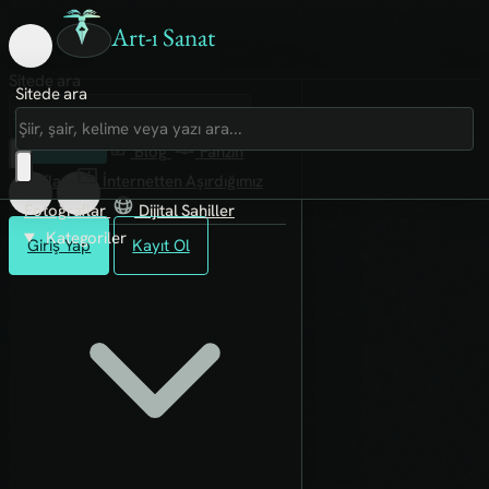
Art-ı Sanat
Sitede ara
Sitede ara
Art-ı Sosyal
İmece
Kütüphane
Blog
Fanzin
Rafları
İnternetten Aşırdığımız
Fotoğraflar
Dijital Sahiller
Kategoriler
Giriş Yap
Kayıt Ol