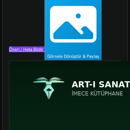
Öneri / Hata Bildir
Görsele Dönüştür & Paylaş