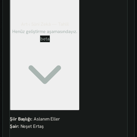
Art-ı Sûni Zekâ — Tahlil
Henüz geliştirme aşamasındayız.
beta
Şiir Başlığı:
Aslanım Eller
Şair:
Neşet Ertaş