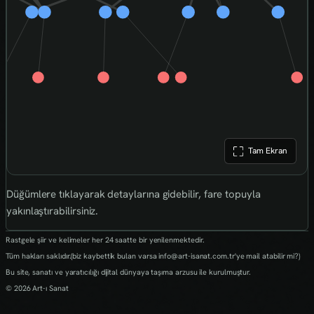
Tam Ekran
Düğümlere tıklayarak detaylarına gidebilir, fare topuyla
yakınlaştırabilirsiniz.
Rastgele şiir ve kelimeler her 24 saatte bir yenilenmektedir.
Tüm hakları saklıdır.(biz kaybettik bulan varsa info@art-isanat.com.tr'ye mail atabilir mi?)
Bu site, sanatı ve yaratıcılığı dijital dünyaya taşıma arzusu ile kurulmuştur.
© 2026 Art-ı Sanat