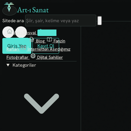
Art-ı Sanat
Sitede ara
Art-ı Sosyal
İmece
Kütüphane
Blog
Fanzin
Giriş Yap
Kayıt Ol
Rafları
İnternetten Aşırdığımız
Fotoğraflar
Dijital Sahiller
Kategoriler