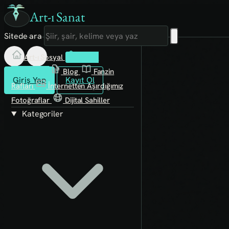
Art-ı Sanat
Sitede ara
Art-ı Sosyal
İmece
Kütüphane
Blog
Fanzin
Giriş Yap
Kayıt Ol
Rafları
İnternetten Aşırdığımız
Fotoğraflar
Dijital Sahiller
Kategoriler