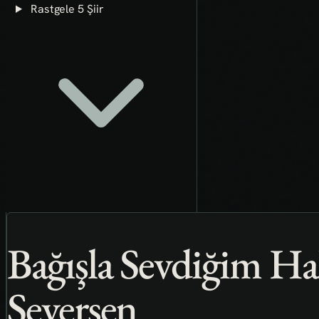
Rastgele 5 Şiir
Bağışla Sevdiğim Ha
Seversen