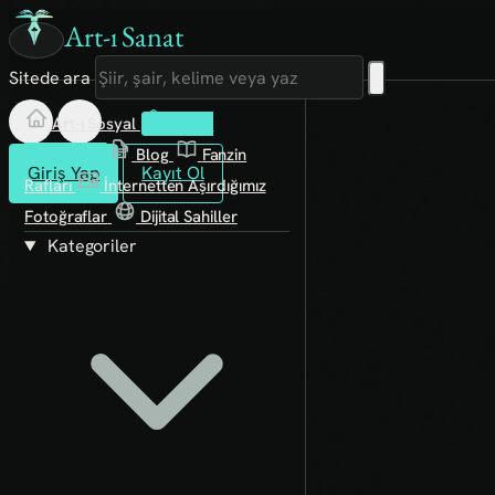
Art-ı Sanat
Sitede ara
Art-ı Sosyal
İmece
Kütüphane
Blog
Fanzin
Giriş Yap
Kayıt Ol
Rafları
İnternetten Aşırdığımız
Fotoğraflar
Dijital Sahiller
Kategoriler