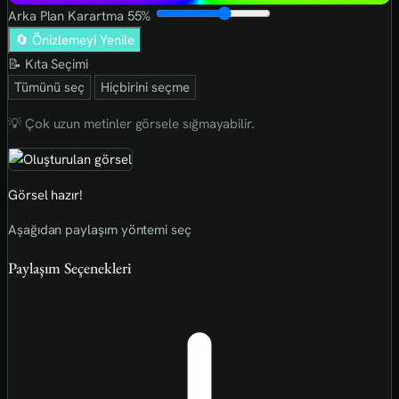
Arka Plan Karartma
55%
🔄 Önizlemeyi Yenile
📝 Kıta Seçimi
Tümünü seç
Hiçbirini seçme
💡 Çok uzun metinler görsele sığmayabilir.
Görsel hazır!
Aşağıdan paylaşım yöntemi seç
Paylaşım Seçenekleri