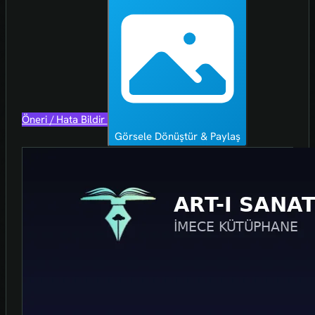
Öneri / Hata Bildir
Görsele Dönüştür & Paylaş