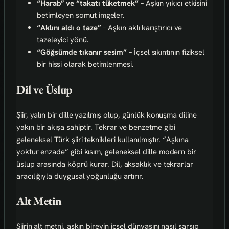
“Harab” ve “takatı tüketmek”
– Aşkın yıkıcı etkisini
betimleyen somut imgeler.
“Aklını aldı o taze”
– Aşkın aklı karıştırıcı ve
tazeleyici yönü.
“Göğsümde tıkanır sesim”
– İçsel sıkıntının fiziksel
bir hissi olarak betimlenmesi.
Dil ve Üslup
Şiir, yalın bir dille yazılmış olup, günlük konuşma diline
yakın bir akışa sahiptir. Tekrar ve benzetme gibi
geleneksel Türk şiiri teknikleri kullanılmıştır. “Aşkına
yoktur enzade” gibi kısım, geleneksel dille modern bir
üslup arasında köprü kurar. Dil, aksaklık ve tekrarlar
aracılığıyla duygusal yoğunluğu artırır.
Alt Metin
Şiirin alt metni, aşkın bireyin içsel dünyasını nasıl sarsıp