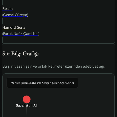
Resim
(Cemal Süreya)
Hamd U Sena
(Faruk Nafiz Çamlıbel)
Şiir Bilgi Grafiği
Bu şiiri yazan şair ve ortak kelimeler üzerinden edebiyat ağı.
Merkez Şiir
Bu Şair
Kelime
Kesişen Şiirler
Diğer Şairler