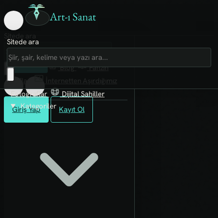
Art-ı Sanat
Sitede ara
Sitede ara
Art-ı Sosyal
İmece
Kütüphane
Blog
Fanzin
Rafları
İnternetten Aşırdığımız
Fotoğraflar
Dijital Sahiller
Kategoriler
Giriş Yap
Kayıt Ol