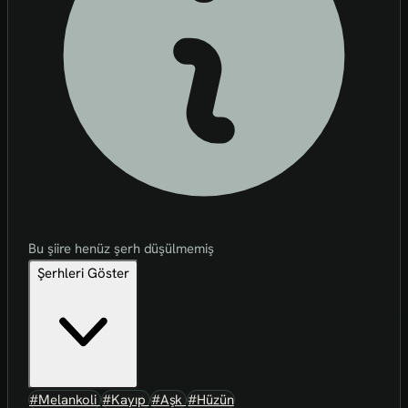
Bu şiire henüz şerh düşülmemiş
Şerhleri Göster
#Melankoli
#Kayıp
#Aşk
#Hüzün