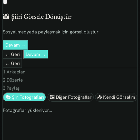
📸 Şiiri Görsele Dönüştür
Sosyal medyada paylaşmak için görsel oluştur
Devam →
← Geri
Devam →
← Geri
1
Arkaplan
2
Düzenle
3
Paylaş
🎭 Şiir Fotoğrafları
🖼 Diğer Fotoğraflar
📤 Kendi Görselim
Fotoğraflar yükleniyor…