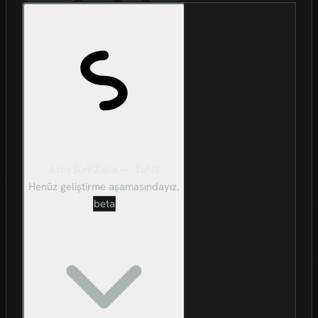
Art-ı Sûni Zekâ — Tahlil
Henüz geliştirme aşamasındayız.
beta