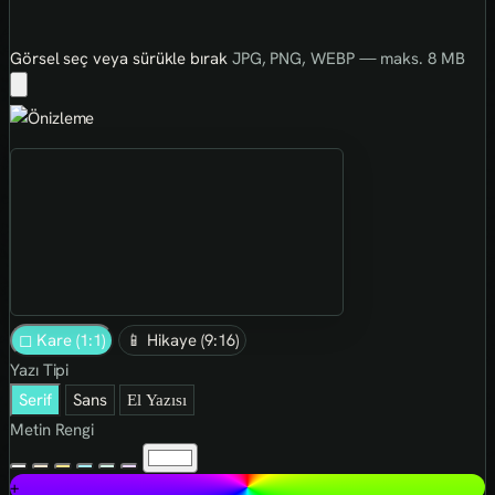
Görsel seç veya sürükle bırak
JPG, PNG, WEBP — maks. 8 MB
◻ Kare (1:1)
📱 Hikaye (9:16)
Yazı Tipi
Serif
Sans
El Yazısı
Metin Rengi
+