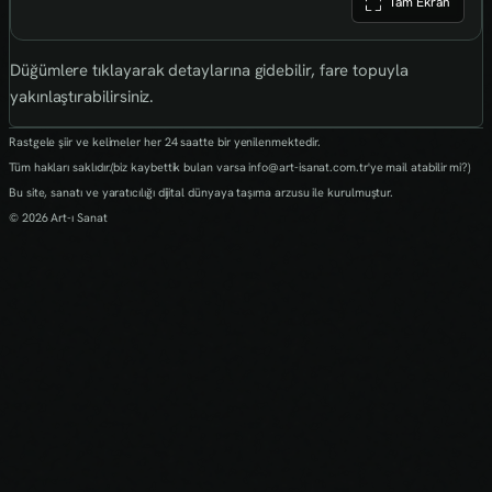
Tam Ekran
Düğümlere tıklayarak detaylarına gidebilir, fare topuyla
yakınlaştırabilirsiniz.
Rastgele şiir ve kelimeler her 24 saatte bir yenilenmektedir.
Tüm hakları saklıdır.(biz kaybettik bulan varsa info@art-isanat.com.tr'ye mail atabilir mi?)
Bu site, sanatı ve yaratıcılığı dijital dünyaya taşıma arzusu ile kurulmuştur.
© 2026 Art-ı Sanat