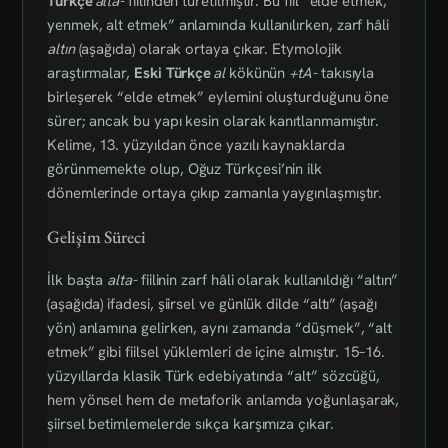
Türkçe
alta-
fiilinden türetilmiştir. Bu fiil “elde etmek,
yenmek, alt etmek” anlamında kullanılırken, zarf hâli
altın
(aşağıda) olarak ortaya çıkar. Etymolojik
araştırmalar,
Eski Türkçe
al
kökünün
+tA-
takısıyla
birleşerek “elde etmek” eylemini oluşturduğunu öne
sürer; ancak bu yapı kesin olarak kanıtlanmamıştır.
Kelime, 13. yüzyıldan önce yazılı kaynaklarda
görünmemekte olup, Oğuz Türkçesi’nin ilk
dönemlerinde ortaya çıkıp zamanla yaygınlaşmıştır.
Gelişim Süreci
İlk başta
alta-
fiilinin zarf hâli olarak kullanıldığı “altın”
(aşağıda) ifadesi, şiirsel ve günlük dilde “altı” (aşağı
yön) anlamına gelirken, aynı zamanda “düşmek”, “alt
etmek” gibi fiilsel yüklemleri de içine almıştır. 15–16.
yüzyıllarda klasik Türk edebiyatında “alt” sözcüğü,
hem yönsel hem de metaforik anlamda yoğunlaşarak,
şiirsel betimlemelerde sıkça karşımıza çıkar.