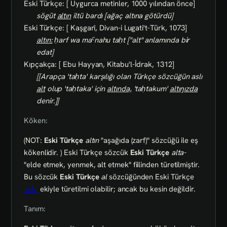
Eski Türkçe: [ Uygurca metinler, 1000 yılından önce]
sögüt
altın
iltü bardı [ağaç altına götürdü]
Eski Türkçe: [ Kaşgarî, Divan-i Lugati't-Türk, 1073]
altın:
ḥarf wa maˁnahu taḥt ["alt" anlamında bir
edat]
Kıpçakça: [ Ebu Hayyan, Kitabu'l-İdrak, 1312]
[[Arapça 'taḥta' karşılığı olan Türkçe sözcüğün aslı
alt
olup 'taḥtaka' için
altında,
'taḥtakum'
altıŋızda
denir.]]
Köken:
(NOT:
Eski Türkçe
altın
"aşağıda (zarf)" sözcüğü ile eş
kökenlidir. ) Eski Türkçe sözcük
Eski Türkçe
alta-
"elde etmek, yenmek, alt etmek" fiilinden türetilmiştir.
Bu sözcük
Eski Türkçe
al
sözcüğünden Eski Türkçe
+tA-
ekiyle türetilmi olabilir; ancak bu kesin değildir.
Tanım: