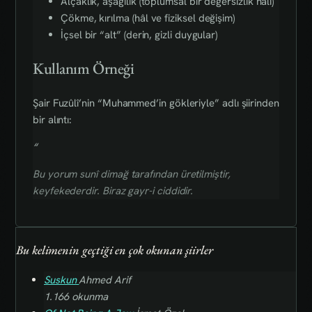
Alçaklık, aşağılık (toplumsal bir değersizlik hali)
Çökme, kırılma (hâl ve fiziksel değişim)
İçsel bir “alt” (derin, gizli duygular)
Kullanım Örneği
Şair Fuzûlî’nin “Muhammed’in gökleriyle” adlı şiirinden
bir alıntı:
“
Bu yorum sunî dimağ tarafından üretilmiştir,
keyfekederdir. Biraz gayr-i ciddidir.
Bu kelimenin geçtiği en çok okunan şiirler
Suskun
Ahmed Arif
1.166 okunma