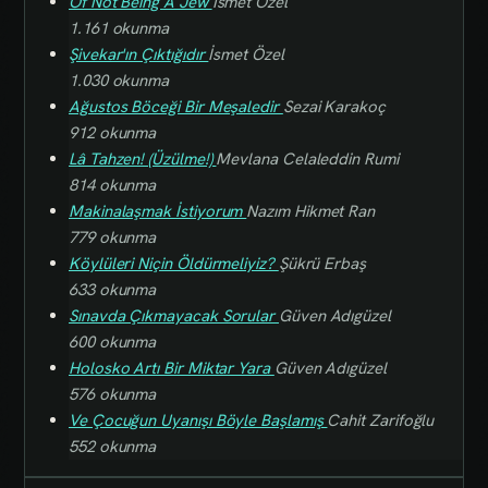
Of Not Being A Jew
İsmet Özel
1.161 okunma
Şivekar'ın Çıktığıdır
İsmet Özel
1.030 okunma
Ağustos Böceği Bir Meşaledir
Sezai Karakoç
912 okunma
Lâ Tahzen! (Üzülme!)
Mevlana Celaleddin Rumi
814 okunma
Makinalaşmak İstiyorum
Nazım Hikmet Ran
779 okunma
Köylüleri Niçin Öldürmeliyiz?
Şükrü Erbaş
633 okunma
Sınavda Çıkmayacak Sorular
Güven Adıgüzel
600 okunma
Holosko Artı Bir Miktar Yara
Güven Adıgüzel
576 okunma
Ve Çocuğun Uyanışı Böyle Başlamış
Cahit Zarifoğlu
552 okunma