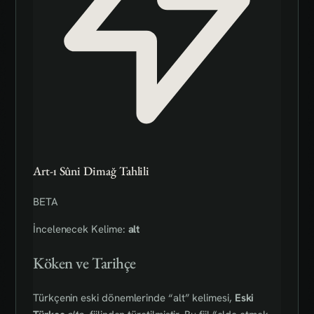
Art-ı Sûni Dimağ Tahlili
BETA
İncelenecek Kelime:
alt
Köken ve Tarihçe
Türkçenin eski dönemlerinde “alt” kelimesi,
Eski