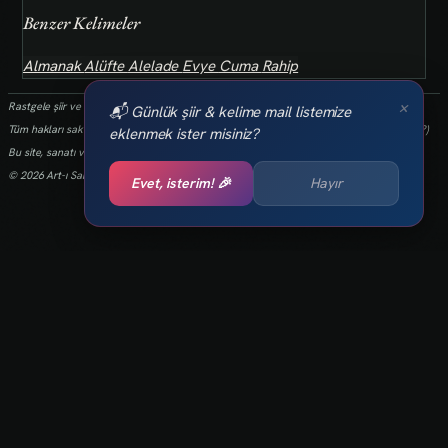
Benzer Kelimeler
Almanak
Alüfte
Alelade
Evye
Cuma
Rahip
×
Rastgele şiir ve kelimeler her 24 saatte bir yenilenmektedir.
📬 Günlük şiir & kelime mail listemize
Tüm hakları saklıdır.(biz kaybettik bulan varsa info@art-isanat.com.tr'ye mail atabilir mi?)
eklenmek ister misiniz?
Bu site, sanatı ve yaratıcılığı dijital dünyaya taşıma arzusu ile kurulmuştur.
© 2026 Art-ı Sanat
Evet, isterim! 🎉
Hayır