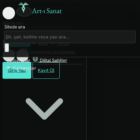
Art-ı Sanat
Sitede ara
Sitede ara
Art-ı Sosyal
İmece
Kütüphane
Blog
Fanzin
Rafları
İnternetten Aşırdığımız
Fotoğraflar
Dijital Sahiller
Kategoriler
Giriş Yap
Kayıt Ol