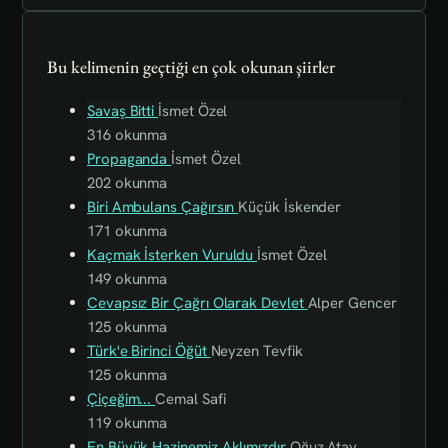
Bu kelimenin geçtiği en çok okunan şiirler
Savaş Bitti
İsmet Özel
316 okunma
Propaganda
İsmet Özel
202 okunma
Biri Ambulans Çağırsın
Küçük İskender
171 okunma
Kaçmak İsterken Vuruldu
İsmet Özel
149 okunma
Cevapsız Bir Çağrı Olarak Devlet
Alper Gencer
125 okunma
Türk'e Birinci Öğüt
Neyzen Tevfik
125 okunma
Çiçeğim...
Cemal Safi
119 okunma
En Büyük Hazinemiz Aklımızdır
Oğuz Atay