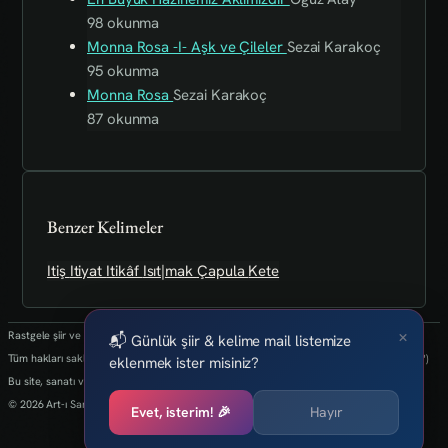
98 okunma
Monna Rosa -I- Aşk ve Çileler
Sezai Karakoç
95 okunma
Monna Rosa
Sezai Karakoç
87 okunma
Benzer Kelimeler
Itiş
Itiyat
Itikâf
Isıt|mak
Çapula
Kete
×
Rastgele şiir ve kelimeler her 24 saatte bir yenilenmektedir.
📬 Günlük şiir & kelime mail listemize
Tüm hakları saklıdır.(biz kaybettik bulan varsa info@art-isanat.com.tr'ye mail atabilir mi?)
eklenmek ister misiniz?
Bu site, sanatı ve yaratıcılığı dijital dünyaya taşıma arzusu ile kurulmuştur.
© 2026 Art-ı Sanat
Evet, isterim! 🎉
Hayır