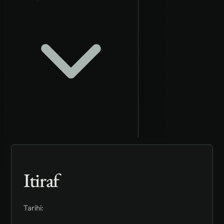
Itiraf
Tarihi: