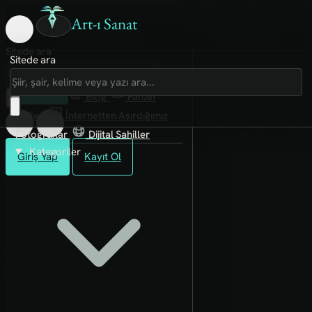
Art-ı Sanat
Sitede ara
Sitede ara
Art-ı Sosyal
İmece
Kütüphane
Blog
Fanzin
Rafları
İnternetten Aşırdığımız
Fotoğraflar
Dijital Sahiller
Kategoriler
Giriş Yap
Kayıt Ol