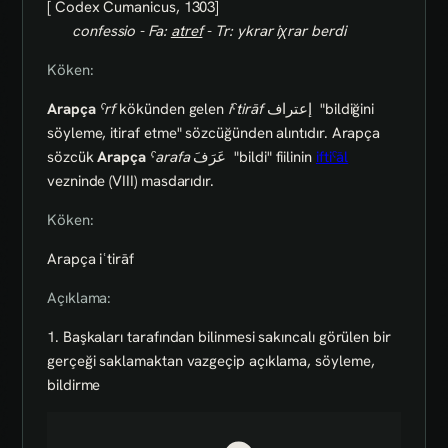
[ Codex Cumanicus, 1303]
confessio - Fa:
atref
- Tr: ykrar iχrar berdi
Köken:
Arapça
ˁrf
kökünden gelen
iˁtirāf
إعتراف
"bildiğini
söyleme, itiraf etme" sözcüğünden alıntıdır. Arapça
sözcük
Arapça
ˁarafa
عَرَفَ
"bildi" fiilinin
iftiˁāl
vezninde (VIII) masdarıdır.
Köken:
Arapça iʿtirāf
Açıklama:
1. Başkaları tarafından bilinmesi sakıncalı görülen bir
gerçeği saklamaktan vazgeçip açıklama, söyleme,
bildirme