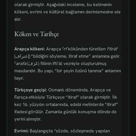
olarak girmiştir. Aşağıdaki inceleme, bu kelimenin
kökeni, evrimi ve kültürel bağlamını derinlemesine ele
alır.
Köken ve Tarihçe
Arapça kökeni:
Arapça
ˁrf
kökünden türetilen
iˁtirāf
(إعتراف) “bildiğini söyleme, itiraf etme” anlamına gelir.
ˁarafa
(عَرَفَ) fiilinin ifti‘āl vezniyle oluşturulmuş
masdarıdır. Bu yapı, “bir şeyin özünü tanıma” anlamını
taşır.
Türkçeye geçişi:
Osmanlı döneminde, Arapça ve
Farsça etkisiyle Türkçeye “itiraf” olarak girmiştir. İlk
kez 16. yüzyılın ortalarında, edebi metinlerde “itiraf”
ifadesi görülür. Zamanla günlük konuşma dilinde de
yerini almıştır.
Evrimi:
Başlangıçta “sözde, sözleşmede yapılan