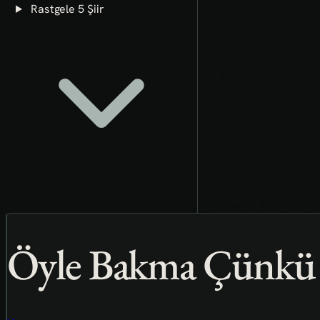
Rastgele 5 Şiir
Öyle Bakma Çünkü