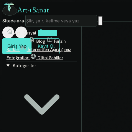
Art-ı Sanat
Sitede ara
Art-ı Sosyal
İmece
Kütüphane
Blog
Fanzin
Giriş Yap
Kayıt Ol
Rafları
İnternetten Aşırdığımız
Fotoğraflar
Dijital Sahiller
Kategoriler