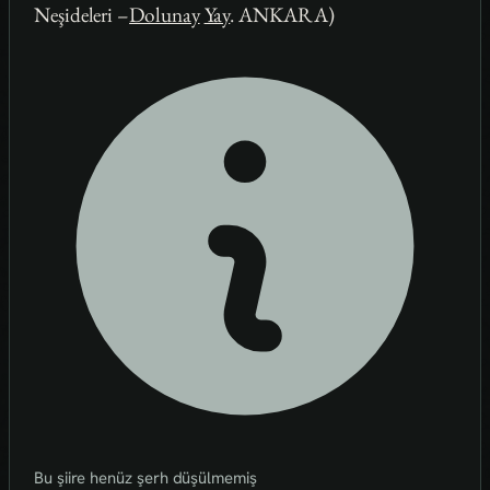
Neşideleri –
Dolunay
Yay
. ANKARA)
Bu şiire henüz şerh düşülmemiş