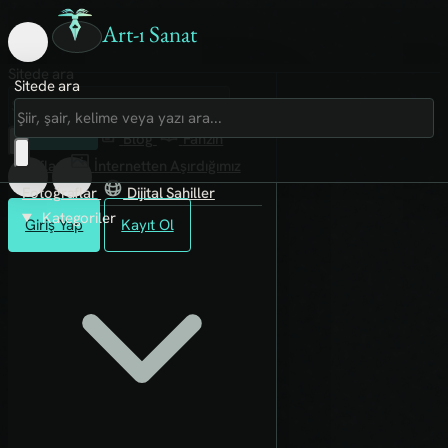
Art-ı Sanat
Sitede ara
Sitede ara
Art-ı Sosyal
İmece
Kütüphane
Blog
Fanzin
Rafları
İnternetten Aşırdığımız
Fotoğraflar
Dijital Sahiller
Kategoriler
Giriş Yap
Kayıt Ol