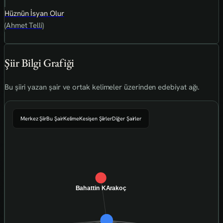
Hüznün İsyan Olur
(Ahmet Telli)
Şiir Bilgi Grafiği
Bu şiiri yazan şair ve ortak kelimeler üzerinden edebiyat ağı.
Merkez Şiir
Bu Şair
Kelime
Kesişen Şiirler
Diğer Şairler