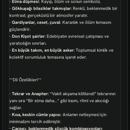
-
Elma düşmesi
: Kayıp, ölüm ve sonun sembolü.
-
Gökkuşağı bilezikler takmışlar
: Renkli, beklenmedik bir
kontrast; gerçeküstü bir atmosfer yaratır.
-
Gardiyanlar, ceset, çuval
: Karanlık ve ölüm temasını
güçlendirir.
-
Don Kişot şairler
: Edebiyatın evrensel çatışması ve
yaratıcılığın sınırları.
-
En büyük takım, en büyük asker
: Toplumsal kimlik ve
kolektif sorumluluk temasına işaret eder.
**Dil Özellikleri**
-
Tekrar ve Anapher
: “Vakit akşama kilitlendi” tekrarının
yanı sıra “Bir elma daha…” gibi kısım, ritmi ve akıcılığı
sağlar.
-
Kısa, keskin cümle yapısı
: Anlamın netleşmesi için
minimalizm tercih edilmiştir.
-
Çarpıcı, beklenmedik sözcük kombinasyonları
: