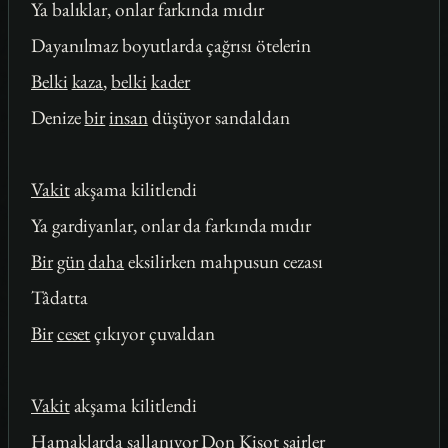
Ya balıklar, onlar farkında mıdır
Dayanılmaz boyutlarda çağrısı ötelerin
Belki
kaza
,
belki
kader
Denize
bir
insan
düşüyor sandaldan
Vakit
akşama kilitlendi
Ya gardiyanlar, onlar da farkında mıdır
Bir
gün
daha
eksilirken mahpusun cezası
Tâdatta
Bir
ceset
çıkıyor çuvaldan
Vakit
akşama kilitlendi
Hamaklarda sallanıyor Don Kişot şairler