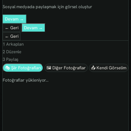
Sosyal medyada paylaşmak için görsel oluştur
Devam →
← Geri
Devam →
← Geri
1
Arkaplan
2
Düzenle
3
Paylaş
🎭 Şiir Fotoğrafları
🖼 Diğer Fotoğraflar
📤 Kendi Görselim
Fotoğraflar yükleniyor…