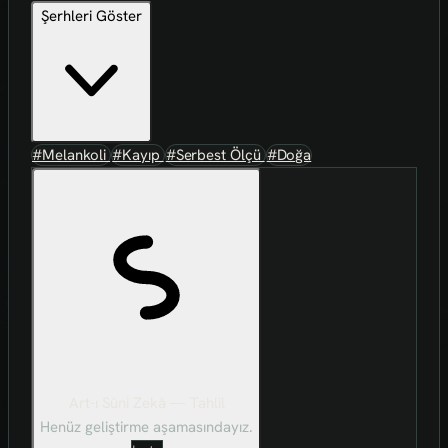
Şerhleri Göster
#Melankoli
#Kayıp
#Serbest Ölçü
#Doğa
Art-ı Sûni Zekâ — Tahlil
Henüz geliştirme aşamasındayız.