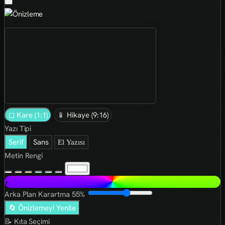
◻ Kare (1:1)
📱 Hikaye (9:16)
Yazı Tipi
Serif
Sans
El Yazısı
Metin Rengi
+
Arka Plan Karartma
55%
🔄 Önizlemeyi Yenile
📝 Kıta Seçimi