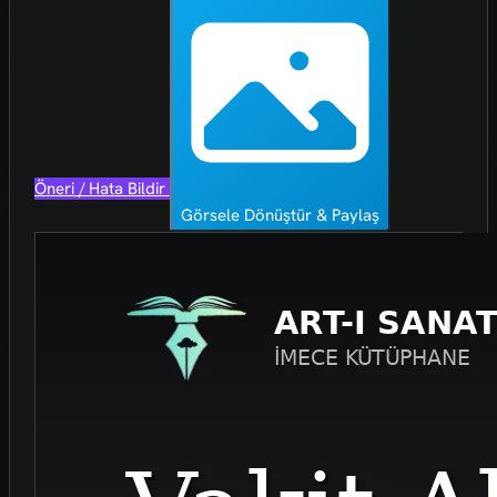
Öneri / Hata Bildir
Görsele Dönüştür & Paylaş