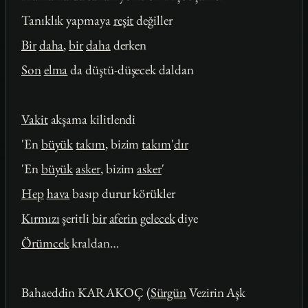
Tanıklık yapmaya
reşit
değiller
Bir
daha
,
bir
daha
derken
Son
elma
da düştü-düşecek daldan
Vakit
akşama kilitlendi
'En
büyük
takım
, bizim
takım
'
dır
'En
büyük
asker
, bizim
asker
'
Hep
hava
basıp durur körükler
Kırmızı
şeritli
bir
aferin
gelecek
diye
Örümcek
kraldan…
Bahaeddin KARAKOÇ (
Sürgün
Vezirin Aşk