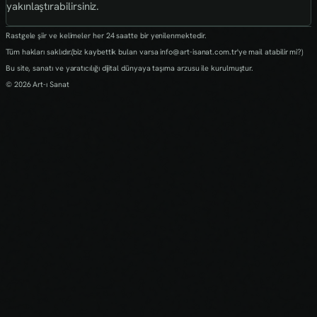
yakınlaştırabilirsiniz.
Rastgele şiir ve kelimeler her 24 saatte bir yenilenmektedir.
Tüm hakları saklıdır.(biz kaybettik bulan varsa info@art-isanat.com.tr'ye mail atabilir mi?)
Bu site, sanatı ve yaratıcılığı dijital dünyaya taşıma arzusu ile kurulmuştur.
© 2026 Art-ı Sanat