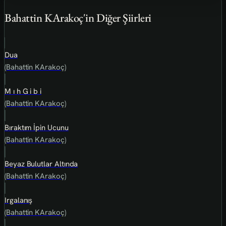
Bahattin KArakoç'in Diğer Şiirleri
Dua
(Bahattin KArakoç)
M ı h G i b i
(Bahattin KArakoç)
Bıraktım İpin Ucunu
(Bahattin KArakoç)
Beyaz Bulutlar Altında
(Bahattin KArakoç)
Irgalanış
(Bahattin KArakoç)