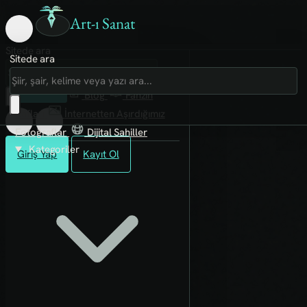
Art-ı Sanat
Sitede ara
Sitede ara
Art-ı Sosyal
İmece
Kütüphane
Blog
Fanzin
Rafları
İnternetten Aşırdığımız
Fotoğraflar
Dijital Sahiller
Kategoriler
Giriş Yap
Kayıt Ol