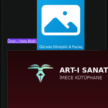
Öneri / Hata Bildir
Görsele Dönüştür & Paylaş