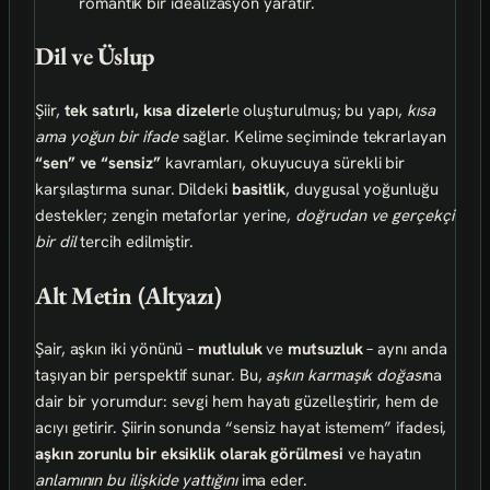
romantik bir idealizasyon yaratır.
Dil ve Üslup
Şiir,
tek satırlı, kısa dizeler
le oluşturulmuş; bu yapı,
kısa
ama yoğun bir ifade
sağlar. Kelime seçiminde tekrarlayan
“sen” ve “sensiz”
kavramları, okuyucuya sürekli bir
karşılaştırma sunar. Dildeki
basitlik
, duygusal yoğunluğu
destekler; zengin metaforlar yerine,
doğrudan ve gerçekçi
bir dil
tercih edilmiştir.
Alt Metin (Altyazı)
Şair, aşkın iki yönünü –
mutluluk
ve
mutsuzluk
– aynı anda
taşıyan bir perspektif sunar. Bu,
aşkın karmaşık doğası
na
dair bir yorumdur: sevgi hem hayatı güzelleştirir, hem de
acıyı getirir. Şiirin sonunda “sensiz hayat istemem” ifadesi,
aşkın zorunlu bir eksiklik olarak görülmesi
ve hayatın
anlamının bu ilişkide yattığını
ima eder.