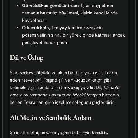
Gömüldükçe gömülür insan:
İçsel duyguların
zamanla bastırılıp büyümesi, kişinin kendi içinde
kaybolması.
O küçük kalp, ten yayılabilirdi:
Sevginin
potansiyelinin sınırlı bir yürek içinde kalması, ancak
genişleyebilecek gücü.
Dil ve Üslup
Şair,
serbest ölçüde
ve akıcı bir dille yazmıştır. Tekrar
eden “severlik”, “sığındığı” ve “küçücük kalp” gibi
kelimeler, şiir içinde bir
ritmik akış
yaratır. Dil,
hüzünlü
ama aynı zamanda umudun da izlerini taşıyan
bir tonla
ilerler. Tekrarlar, şiirin içsel monologunu güçlendirir.
Alt Metin ve Sembolik Anlam
Şiirin alt metni, modern yaşamda bireyin
kendi iç