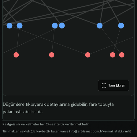
Tam Ekran
Düğümlere tıklayarak detaylarına gidebilir, fare topuyla
yakınlaştırabilirsiniz.
Rastgele şiir ve kelimeler her 24 saatte bir yenilenmektedir.
Tüm hakları saklıdır.(biz kaybettik bulan varsa info@art-isanat.com.tr'ye mail atabilir mi?)