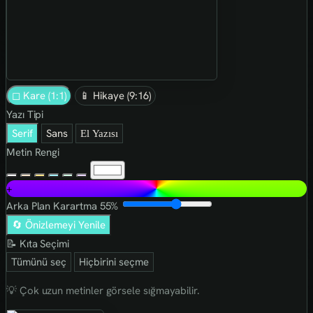
◻ Kare (1:1)
📱 Hikaye (9:16)
Yazı Tipi
Serif
Sans
El Yazısı
Metin Rengi
+
Arka Plan Karartma
55%
🔄 Önizlemeyi Yenile
📝 Kıta Seçimi
Tümünü seç
Hiçbirini seçme
💡 Çok uzun metinler görsele sığmayabilir.