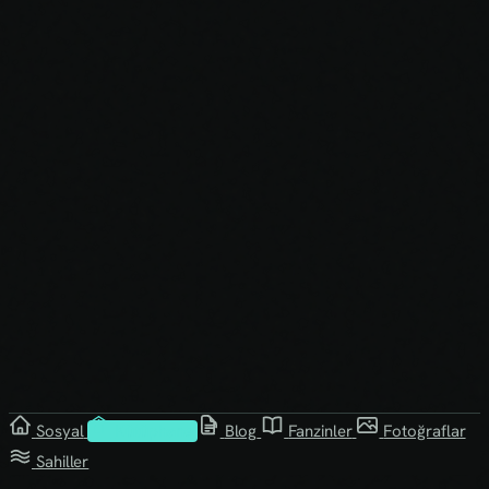
Sosyal
Kütüphane
Blog
Fanzinler
Fotoğraflar
Sahiller