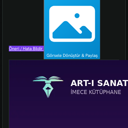
Öneri / Hata Bildir
Görsele Dönüştür & Paylaş