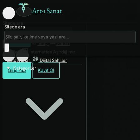
Art-ı Sanat
Sitede ara
Sitede ara
Art-ı Sosyal
İmece
Kütüphane
Blog
Fanzin
Rafları
İnternetten Aşırdığımız
Fotoğraflar
Dijital Sahiller
Kategoriler
Giriş Yap
Kayıt Ol