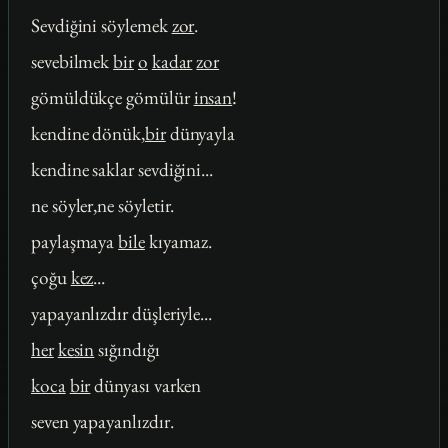
Sevdiğini söylemek
zor
.
sevebilmek
bir
o
kadar
zor
gömüldükçe gömülür
insan
!
kendine dönük,
bir
dünyayla
kendine saklar sevdiğini...
ne söyler,ne söyletir.
paylaşmaya
bile
kıyamaz.
çoğu
kez
...
yapayanlızdır düşleriyle...
her
kesin
sığındığı
koca
bir
dünyası varken
seven yapayanlızdır.