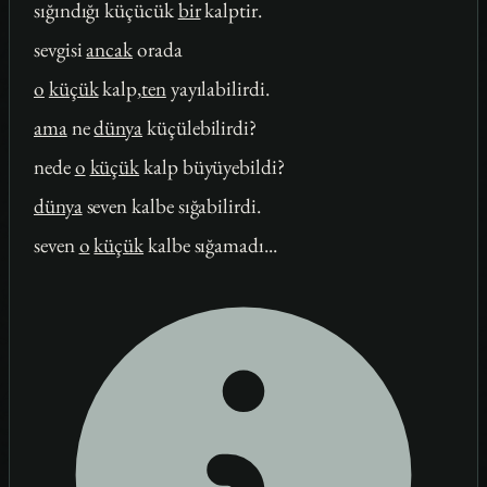
sığındığı küçücük
bir
kalptir.
sevgisi
ancak
orada
o
küçük
kalp,
ten
yayılabilirdi.
ama
ne
dünya
küçülebilirdi?
nede
o
küçük
kalp büyüyebildi?
dünya
seven kalbe sığabilirdi.
seven
o
küçük
kalbe sığamadı...