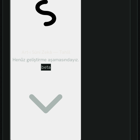
Art-ı Sûni Zekâ — Tahlil
Henüz geliştirme aşamasındayız.
beta