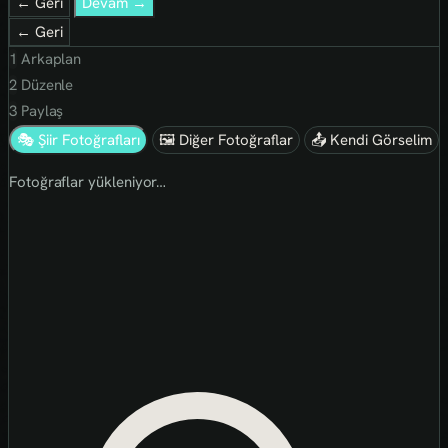
← Geri
Devam →
← Geri
1
Arkaplan
2
Düzenle
3
Paylaş
🎭 Şiir Fotoğrafları
🖼 Diğer Fotoğraflar
📤 Kendi Görselim
Fotoğraflar yükleniyor…