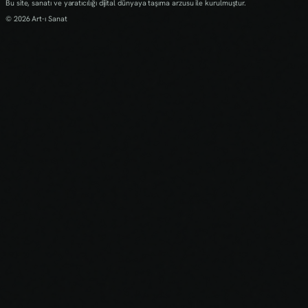
Bu site, sanatı ve yaratıcılığı dijital dünyaya taşıma arzusu ile kurulmuştur.
© 2026 Art-ı Sanat