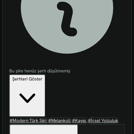
Bu şiire henüz şerh düşülmemiş
Şerhleri Göster
#Modern Türk Şiiri
#Melankoli
#Kayıp
#İçsel Yolculuk