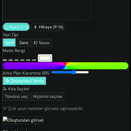
◻ Kare (1:1)
📱 Hikaye (9:16)
Yazı Tipi
Serif
Sans
El Yazısı
Metin Rengi
+
Arka Plan Karartma
55%
🔄 Önizlemeyi Yenile
📝 Kıta Seçimi
Tümünü seç
Hiçbirini seçme
💡 Çok uzun metinler görsele sığmayabilir.