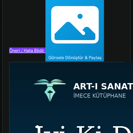
Öneri / Hata Bildir
Görsele Dönüştür & Paylaş