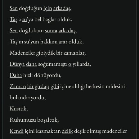
Sen
doğduğun
için
arkadaş
,
Taş
'a
su
'ya bel bağlar olduk,
Sen
doğduktan
sonra
arkadaş
,
Taş
'ın
su
'yun hakkını arar olduk,
Madenciler gibiydik
bir
zamanlar,
Dünya
daha
soğumamıştı
o
yıllarda,
Daha
hızlı dönüyordu,
Zaman
bir
girdap
gibi
içine aldığı herkesin midesini
bulandırıyordu,
Kustuk,
Ruhumuzu boşalttık,
Kendi
içini kazmaktan
delik
deşik olmuş madenciler