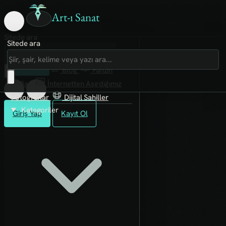
Art-ı Sanat
Sitede ara
Sitede ara
Art-ı Sosyal
İmece
Kütüphane
Blog
Fanzin
Rafları
İnternetten Aşırdığımız
Fotoğraflar
Dijital Sahiller
Kategoriler
Giriş Yap
Kayıt Ol