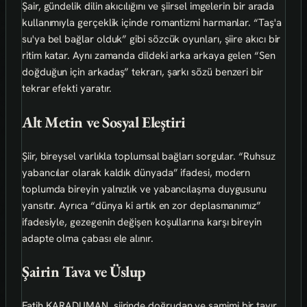
Şair, gündelik dilin akıcılığını ve şiirsel imgelerin bir arada
kullanımıyla gerçeklik içinde romantizmi harmanlar. “Taş'a
su'ya bel bağlar olduk” gibi sözcük oyunları, şiire akıcı bir
ritim katar. Aynı zamanda dildeki arka arkaya gelen “Sen
doğduğun için arkadaş” tekrarı, şarkı sözü benzeri bir
tekrar efekti yaratır.
Alt Metin ve Sosyal Eleştiri
Şiir, bireysel varlıkla toplumsal bağları sorgular. “Ruhsuz
yabancılar olarak kaldık dünyada” ifadesi, modern
toplumda bireyin yalnızlık ve yabancılaşma duygusunu
yansıtır. Ayrıca “dünya ki artık en zor deplasmanımız”
ifadesiyle, gezegenin değişen koşullarına karşı bireyin
adapte olma çabası ele alınır.
Şairin Tava ve Üslup
Fatih KARADUMAN, şiirinde doğrudan ve samimi bir tavır