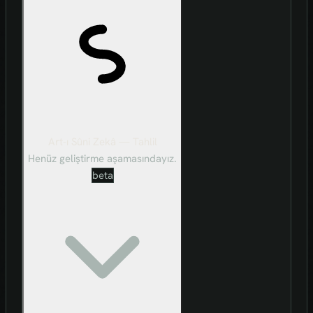
Art-ı Sûni Zekâ — Tahlil
Henüz geliştirme aşamasındayız.
beta