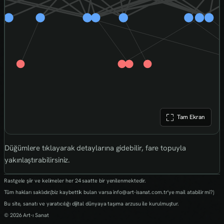
Tam Ekran
Düğümlere tıklayarak detaylarına gidebilir, fare topuyla
yakınlaştırabilirsiniz.
Rastgele şiir ve kelimeler her 24 saatte bir yenilenmektedir.
Tüm hakları saklıdır.(biz kaybettik bulan varsa info@art-isanat.com.tr'ye mail atabilir mi?)
Bu site, sanatı ve yaratıcılığı dijital dünyaya taşıma arzusu ile kurulmuştur.
© 2026 Art-ı Sanat