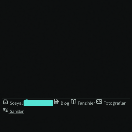
Sosyal
Kütüphane
Blog
Fanzinler
Fotoğraflar
Sahiller