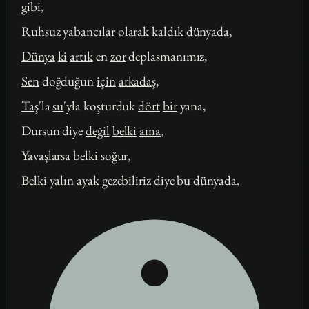
gibi
,
Ruhsuz yabancılar olarak kaldık dünyada,
Dünya
ki
artık
en
zor
deplasmanımız,
Sen
doğduğun
için
arkadaş
,
Taş
'la
su
'yla koşturduk
dört
bir
yana,
Dursun diye
değil
belki
ama
,
Yavaşlarsa
belki
soğur,
Belki
yalın
ayak
gezebiliriz diye bu dünyada.