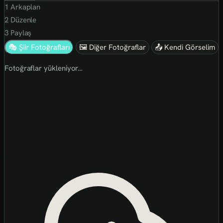
1
Arkaplan
2
Düzenle
3
Paylaş
🎭 Şiir Fotoğrafları
🖼 Diğer Fotoğraflar
📤 Kendi Görselim
Fotoğraflar yükleniyor…