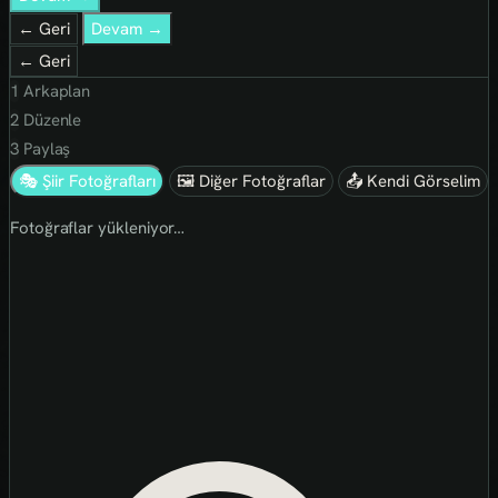
← Geri
Devam →
← Geri
1
Arkaplan
2
Düzenle
3
Paylaş
🎭 Şiir Fotoğrafları
🖼 Diğer Fotoğraflar
📤 Kendi Görselim
Fotoğraflar yükleniyor…