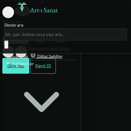
Art-ı Sanat
Sitede ara
Sitede ara
Art-ı Sosyal
İmece
Kütüphane
Blog
Fanzin
Rafları
İnternetten Aşırdığımız
Fotoğraflar
Dijital Sahiller
Kategoriler
Giriş Yap
Kayıt Ol