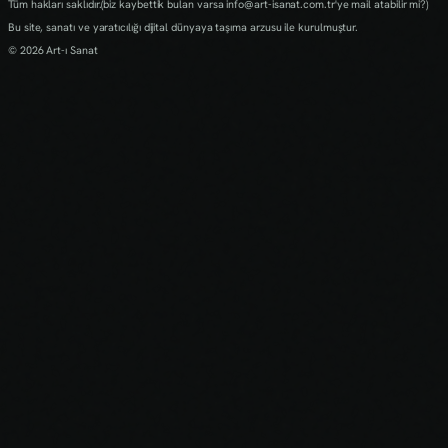
Tüm hakları saklıdır.(biz kaybettik bulan varsa info@art-isanat.com.tr'ye mail atabilir mi?)
Bu site, sanatı ve yaratıcılığı dijital dünyaya taşıma arzusu ile kurulmuştur.
© 2026 Art-ı Sanat