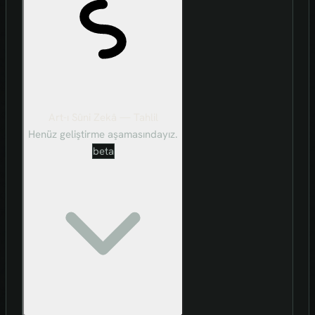
Art-ı Sûni Zekâ — Tahlil
Henüz geliştirme aşamasındayız.
beta