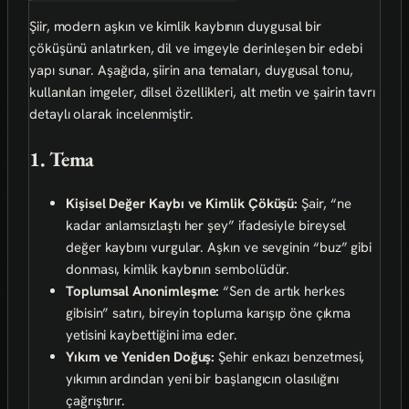
Şiir, modern aşkın ve kimlik kaybının duygusal bir
çöküşünü anlatırken, dil ve imgeyle derinleşen bir edebi
yapı sunar. Aşağıda, şiirin ana temaları, duygusal tonu,
kullanılan imgeler, dilsel özellikleri, alt metin ve şairin tavrı
detaylı olarak incelenmiştir.
1. Tema
Kişisel Değer Kaybı ve Kimlik Çöküşü:
Şair, “ne
kadar anlamsızlaştı her şey” ifadesiyle bireysel
değer kaybını vurgular. Aşkın ve sevginin “buz” gibi
donması, kimlik kaybının sembolüdür.
Toplumsal Anonimleşme:
“Sen de artık herkes
gibisin” satırı, bireyin topluma karışıp öne çıkma
yetisini kaybettiğini ima eder.
Yıkım ve Yeniden Doğuş:
Şehir enkazı benzetmesi,
yıkımın ardından yeni bir başlangıcın olasılığını
çağrıştırır.