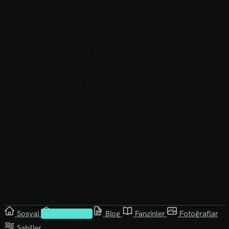
Sosyal
Kütüphane
Blog
Fanzinler
Fotoğraflar
Sahiller