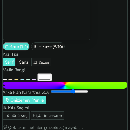
◻ Kare (1:1)
📱 Hikaye (9:16)
Yazı Tipi
Serif
Sans
El Yazısı
Metin Rengi
+
Arka Plan Karartma
55%
🔄 Önizlemeyi Yenile
📝 Kıta Seçimi
Tümünü seç
Hiçbirini seçme
💡 Çok uzun metinler görsele sığmayabilir.