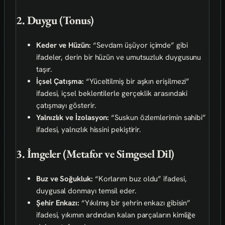
2. Duygu (Tonus)
Keder ve Hüzün:
“Sevdam üşüyor içimde” gibi
ifadeler, derin bir hüzün ve umutsuzluk duygusunu
taşır.
İçsel Çatışma:
“Yüceltilmiş bir aşkın erişilmezi”
ifadesi, içsel beklentilerle gerçeklik arasındaki
çatışmayı gösterir.
Yalnızlık ve İzolasyon:
“Suskun özlemlerimin sahibi”
ifadesi, yalnızlık hissini pekiştirir.
3. İmgeler (Metafor ve Simgesel Dil)
Buz ve Soğukluk:
“Korlarım buz oldu” ifadesi,
duygusal donmayı temsil eder.
Şehir Enkazı:
“Yıkılmış bir şehrin enkazı gibisin”
ifadesi, yıkımın ardından kalan parçaların kimliğe