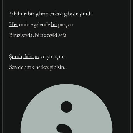
Yıkılmış
bir
şehrin enkazı gibisin
şimdi
Her
önüne gelende
bir
parçan
Biraz
sevda
, biraz zevki sefa
Şimdi
daha
az
acıyor içim
Sen
de
artık
herkes
gibisin..