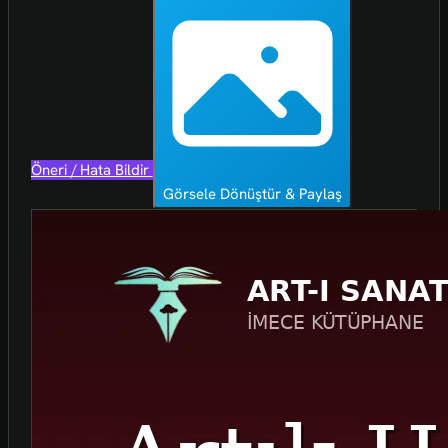
Öneri / Hata Bildir
Görsele Dönüştür & Paylaş