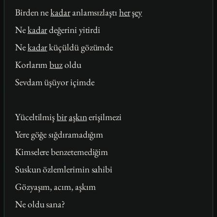
Birden ne
kadar
anlamsızlaştı
her
şey
Ne
kadar
değerini yitirdi
Ne
kadar
küçüldü gözümde
Korlarım
buz
oldu
Sevdam üşüyor içimde
Yüceltilmiş
bir
aşkın
erişilmezi
Yere göğe sığdıramadığım
Kimselere benzetemediğim
Suskun özlemlerimin sahibi
Gözyaşım, acım, aşkım
Ne oldu sana?