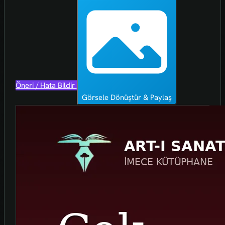
Öneri / Hata Bildir
Görsele Dönüştür & Paylaş