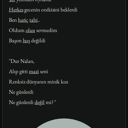
Herkes
gecenin onikisini beklerdi
Ben
hariç
tabi
..
Oldum
olası
sevmedim
Başım
hoş
değildi
"Dur Nalan,
Alıp gitti
mazi
seni
Renksiz dünyanın minik kızı
Ne günlerdi
Ne günlerdi
değil
mi? "