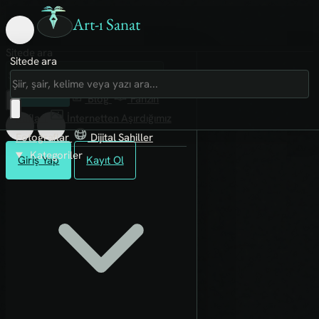
Art-ı Sanat
Sitede ara
Sitede ara
Art-ı Sosyal
İmece
Kütüphane
Blog
Fanzin
Rafları
İnternetten Aşırdığımız
Fotoğraflar
Dijital Sahiller
Kategoriler
Giriş Yap
Kayıt Ol