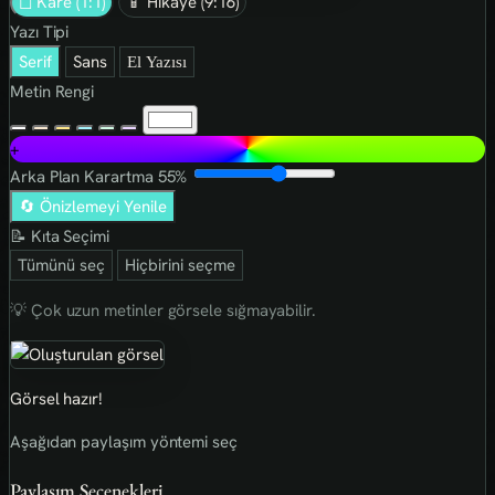
◻ Kare (1:1)
📱 Hikaye (9:16)
Yazı Tipi
Serif
Sans
El Yazısı
Metin Rengi
+
Arka Plan Karartma
55%
🔄 Önizlemeyi Yenile
📝 Kıta Seçimi
Tümünü seç
Hiçbirini seçme
💡 Çok uzun metinler görsele sığmayabilir.
Görsel hazır!
Aşağıdan paylaşım yöntemi seç
Paylaşım Seçenekleri