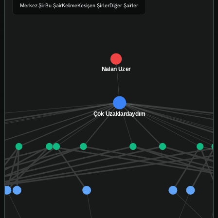
Merkez Şiir
Bu Şair
Kelime
Kesişen Şiirler
Diğer Şairler