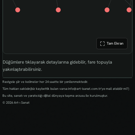
Tam Ekran
Düğümlere tıklayarak detaylarına gidebilir, fare topuyla
yakınlaştırabilirsiniz.
Rastgele şiir ve kelimeler her 24 saatte bir yenilenmektedir.
Tüm hakları saklıdır.(biz kaybettik bulan varsa info@art-isanat.com.tr'ye mail atabilir mi?)
Bu site, sanatı ve yaratıcılığı dijital dünyaya taşıma arzusu ile kurulmuştur.
© 2026 Art-ı Sanat