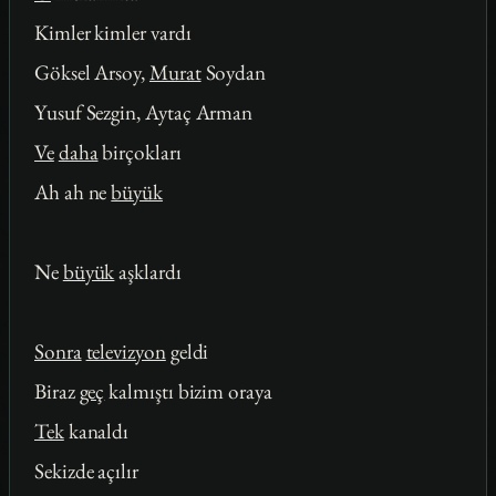
Kimler kimler vardı
Göksel Arsoy,
Murat
Soydan
Yusuf Sezgin, Aytaç Arman
Ve
daha
birçokları
Ah ah ne
büyük
Ne
büyük
aşklardı
Sonra
televizyon
geldi
Biraz
geç
kalmıştı bizim oraya
Tek
kanaldı
Sekizde açılır