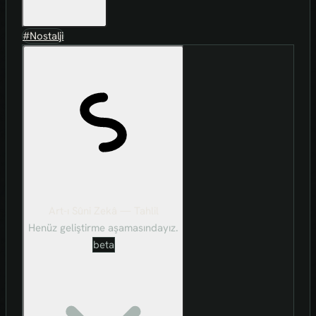
#Nostalji
Art-ı Sûni Zekâ — Tahlil
Henüz geliştirme aşamasındayız.
beta