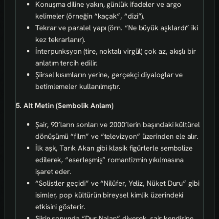
Konuşma diline yakın, günlük ifadeler ve argo
kelimeler (örneğin “kaçak”, “dizi”).
Tekrar ve paralel yapı (örn. “Ne büyük aşklardı” iki
kez tekrarlanır).
İnterpunksyon (tire, noktalı virgül) çok az, akışlı bir
anlatım tercih edilir.
Şiirsel kısımların yerine, gerçekçi diyaloglar ve
betimlemeler kullanılmıştır.
5. Alt Metin (Sembolik Anlam)
Şair, 90’ların sonları ve 2000’lerin başındaki kültürel
dönüşümü “film” ve “televizyon” üzerinden ele alır.
İlk aşk, Tarık Akan gibi klasik figürlerle sembolize
edilerek, “eserleşmiş” romantizmin yıkılmasına
işaret eder.
“Solistler geçidi” ve “Nilüfer, Yeliz, Nüket Duru” gibi
isimler, pop kültürün bireysel kimlik üzerindeki
etkisini gösterir.
Şiirin sonunda “Dur Nalan” diyerek, şair kendisine