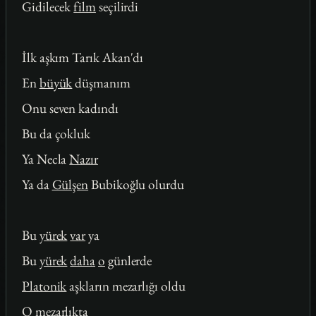
Gidilecek
film
seçilirdi
İlk aşkım Tarık Akan'dı
En
büyük
düşmanım
Onu seven kadındı
Bu da çokluk
Ya Necla
Nazır
Ya da
Gülşen
Bubikoğlu olurdu
Bu
yürek
var
ya
Bu
yürek
daha
o
günlerde
Platonik
aşkların mezarlığı oldu
O
mezarlıkta