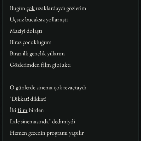
Bugün
çok
uzaklardaydı gözlerim
Uçsuz bucaksız yollar aştı
Maziyi dolaştı
Biraz çocukluğum
Biraz
ilk
gençlik yıllarım
Gözlerimden
film
gibi
aktı
O
günlerde
sinema
çok
revaçtaydı
"
Dikkat
!
dikkat
!
İki
film
birden
Lale
sinemasında" dedimiydi
Hemen
gecenin programı yapılır