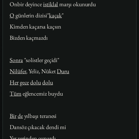
Onbir deyince
istiklal
marşı okunurdu
O
günlerin dizisi"
kaçak
"
Kimden kaçarsa kaçsın
Bizden kaçmazdı
Sonra
"solistler geçidi"
Nilüfer
, Yeliz, Nüket
Duru
Her
gece
dolu
dolu
Tüm
eğlencemiz buydu
Bir
de
yılbaşı teranesi
Dansöz çıkacak dendi mi
Yer
yerinden oynardı