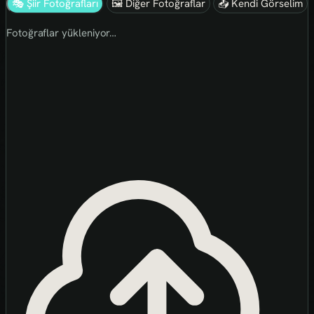
🎭 Şiir Fotoğrafları
🖼 Diğer Fotoğraflar
📤 Kendi Görselim
Fotoğraflar yükleniyor…