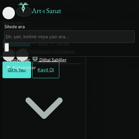
Art-ı Sanat
Sitede ara
Sitede ara
Art-ı Sosyal
İmece
Kütüphane
Blog
Fanzin
Rafları
İnternetten Aşırdığımız
Fotoğraflar
Dijital Sahiller
Kategoriler
Giriş Yap
Kayıt Ol