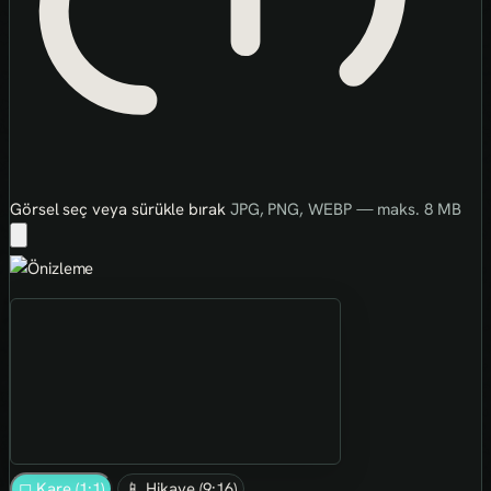
Görsel seç veya sürükle bırak
JPG, PNG, WEBP — maks. 8 MB
◻ Kare (1:1)
📱 Hikaye (9:16)