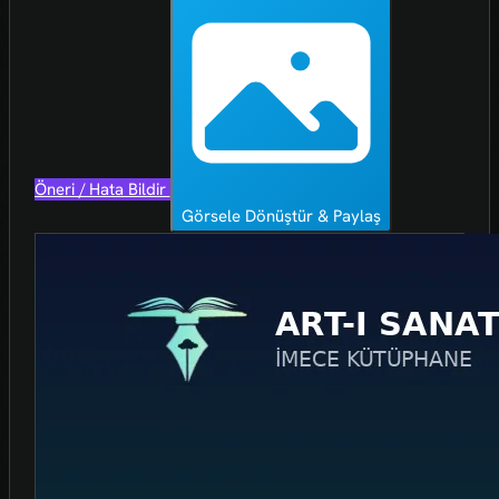
Öneri / Hata Bildir
Görsele Dönüştür & Paylaş