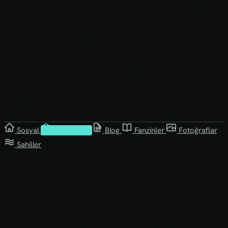
Sosyal
Kütüphane
Blog
Fanzinler
Fotoğraflar
Sahiller