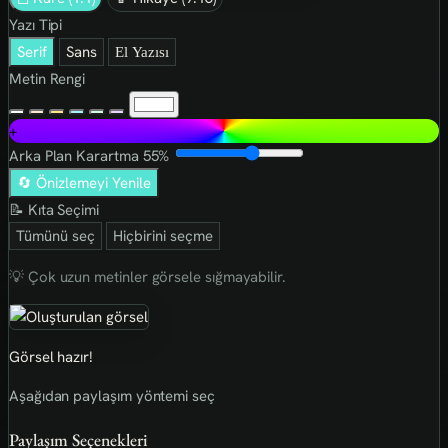
Yazı Tipi
Serif
Sans
El Yazısı
Metin Rengi
+
Arka Plan Karartma
55%
🔄 Önizlemeyi Yenile
📝 Kıta Seçimi
Tümünü seç
Hiçbirini seçme
💡 Çok uzun metinler görsele sığmayabilir.
Görsel hazır!
Aşağıdan paylaşım yöntemi seç
Paylaşım Seçenekleri