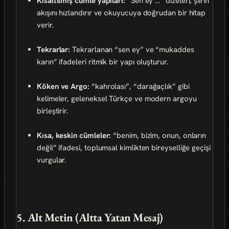
Kısaltılmış cümle yapıları:
“Sen ey …” dizeleri, şiirin
akışını hızlandırır ve okuyucuya doğrudan bir hitap
verir.
Tekrarlar:
Tekrarlanan “sen ey” ve “mukaddes
karın” ifadeleri ritmik bir yapı oluşturur.
Köken ve Argo:
“kahrolası”, “darağaçlık” gibi
kelimeler, geleneksel Türkçe ve modern argoyu
birleştirir.
Kısa, keskin cümleler:
“benim, bizim, onun, onların
değil” ifadesi, toplumsal kimlikten bireyselliğe geçişi
vurgular.
5. Alt Metin (Altta Yatan Mesaj)