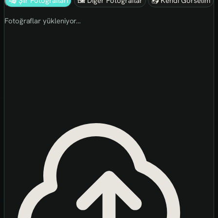
🎭 Şiir Fotoğrafları
🖼 Diğer Fotoğraflar
📤 Kendi Görselim
Fotoğraflar yükleniyor…