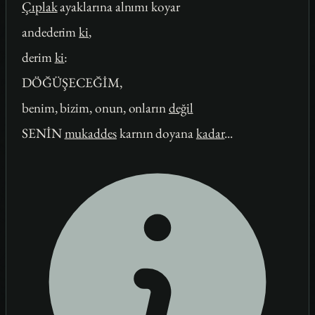
Çıplak
ayaklarına alnımı koyar
andederim
ki
,
derim
ki
:
DÖĞÜŞECEĞİM,
benim, bizim, onun, onların
değil
SENİN
mukaddes
karnın doyana
kadar
...