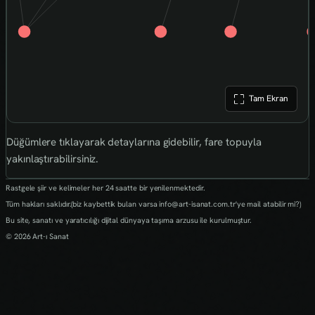
Tam Ekran
Düğümlere tıklayarak detaylarına gidebilir, fare topuyla
yakınlaştırabilirsiniz.
Rastgele şiir ve kelimeler her 24 saatte bir yenilenmektedir.
Tüm hakları saklıdır.(biz kaybettik bulan varsa info@art-isanat.com.tr'ye mail atabilir mi?)
Bu site, sanatı ve yaratıcılığı dijital dünyaya taşıma arzusu ile kurulmuştur.
© 2026 Art-ı Sanat