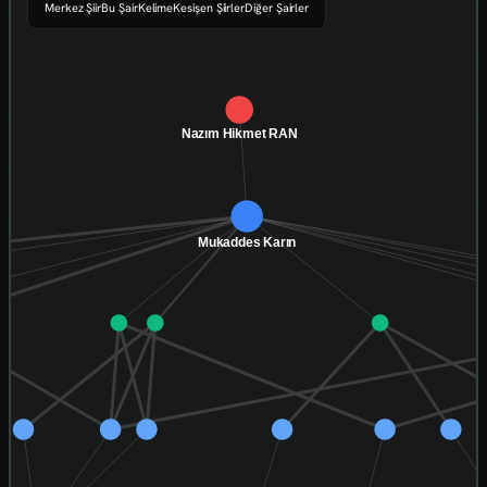
Merkez Şiir
Bu Şair
Kelime
Kesişen Şiirler
Diğer Şairler