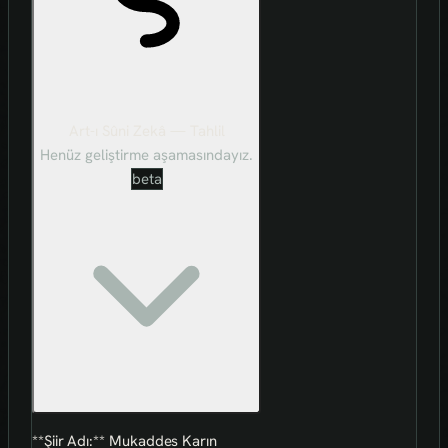
Art-ı Sûni Zekâ — Tahlil
Henüz geliştirme aşamasındayız.
beta
**Şiir Adı:** Mukaddes Karın