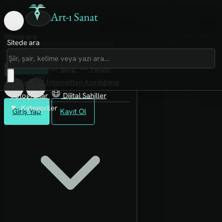
Art-ı Sanat
Sitede ara
Sitede ara
Art-ı Sosyal
İmece
Kütüphane
Blog
Fanzin
Rafları
İnternetten Aşırdığımız
Fotoğraflar
Dijital Sahiller
Kategoriler
Giriş Yap
Kayıt Ol