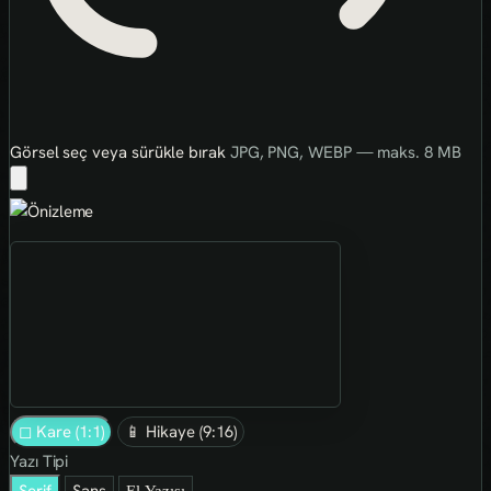
Görsel seç veya sürükle bırak
JPG, PNG, WEBP — maks. 8 MB
◻ Kare (1:1)
📱 Hikaye (9:16)
Yazı Tipi