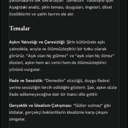
yansımalarını tek tekrarlayan “demedim” ifadesiyle işler.
Aşağıdaki analiz, şiirin teması, duyguları, imgeleri, dilsel
özelliklerini ve şairin tavrını ele alır.
Temalar
Aşkın Yalnızlığı ve Çaresizliği:
Şiirin bütününde aşkı
yalnızlıkla, acıyla ve ölümsüzleştirici bir tutku olarak
görürüz. “Aşık olan hiç gülmez” ve “aşık olan hiç ölmez”
dizeleri, aşkın hem acı verici hem de ölümsüzleştirici
yönünü vurgular.
İfade ve Sessizlik:
“Demedim” sözcüğü, duygu ifadesi
yerine sessizliğin tercih edildiğini gösterir. Şair, aşkın sözle
ifade edilemeyeceğine dair bir inancı dile getirir.
Gerçeklik ve İdealizm Çatışması:
“Güller solmaz” gibi
iddialar, gerçekçi beklentilerin idealizme karşı çıkışını
simgeler.