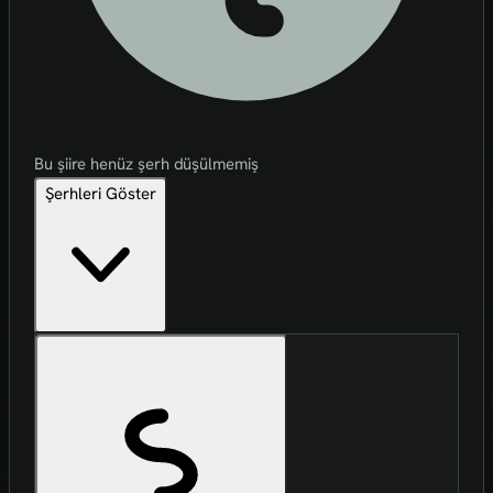
Bu şiire henüz şerh düşülmemiş
Şerhleri Göster