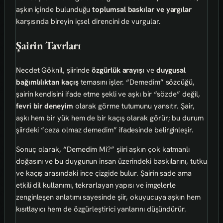
aşkın içinde bulunduğu
toplumsal baskılar ve yargılar
karşısında bireyin içsel direncini de vurgular.
Şairin Tavrları
Necdet Göknil, şiirinde
özgürlük arayışı
ve
duygusal
bağımlılıktan kaçış
temasını işler. “Demedim” sözcüğü,
şairin kendisini ifade etme şekli ve aşkı bir “sözde” değil,
fevri bir deneyim
olarak görme tutumunu yansıtır. Şair,
aşkı hem bir yük hem de bir kaçış olarak görür; bu durum
şiirdeki “ceza olmaz demedim” ifadesinde belirginleşir.
Sonuç olarak, “Demedim Mi?” şiiri aşkın çok katmanlı
doğasını ve bu duygunun insan üzerindeki baskılarını, tutku
ve kaçış arasındaki ince çizgide bulur. Şairin sade ama
etkili dil kullanımı, tekrarlayan yapısı ve imgelerle
zenginleşen anlatımı sayesinde şiir, okuyucuya aşkın hem
kısıtlayıcı hem de özgürleştirici yanlarını düşündürür.