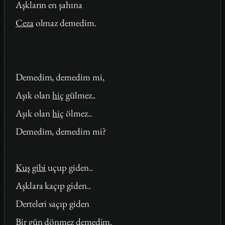
Aşkların en şahına
Ceza
olmaz demedim.
Demedim, demedim mi,
Aşık olan
hiç
gülmez..
Aşık olan
hiç
ölmez..
Demedim, demedim mi?
Kuş
gibi
uçup giden..
Aşklara kaçıp giden..
Derteleri saçıp giden
Bir
gün
dönmez demedim.