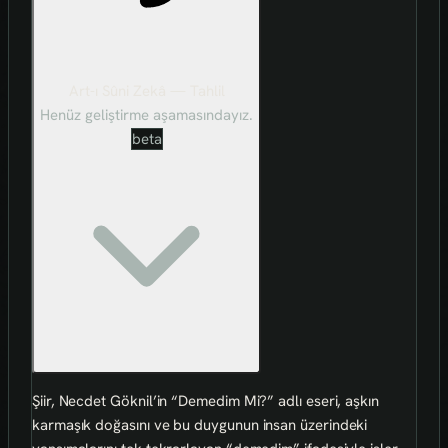
Art-ı Sûni Zekâ — Tahlil
Henüz geliştirme aşamasındayız.
beta
Şiir, Necdet Göknil’in “Demedim Mi?” adlı eseri, aşkın
karmaşık doğasını ve bu duygunun insan üzerindeki