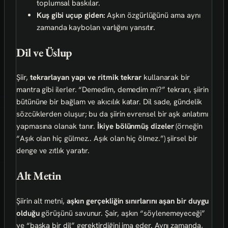
toplumsal baskılar.
Kuş gibi uçup giden:
Aşkın özgürlüğünü ama aynı
zamanda kaybolan varlığını yansıtır.
Dil ve Üslup
Şiir,
tekrarlayan yapı ve ritmik tekrar
kullanarak bir
mantra gibi ilerler. “Demedim, demedim mi?” tekrarı, şiirin
bütününe bir bağlam ve akıcılık katar. Dil sade, gündelik
sözcüklerden oluşur; bu da şiirin evrensel bir aşk anlatımı
yapmasına olanak tanır.
İkiye bölünmüş dizeler
(örneğin
“Aşık olan hiç gülmez.. Aşık olan hiç ölmez.”) şiirsel bir
denge ve zıtlık yaratır.
Alt Metin
Şiirin alt metni,
aşkın gerçekliğin sınırlarını aşan bir duygu
olduğu
görüşünü savunur. Şair, aşkın “söylenemeyeceği”
ve “başka bir dil” gerektirdiğini ima eder. Aynı zamanda,