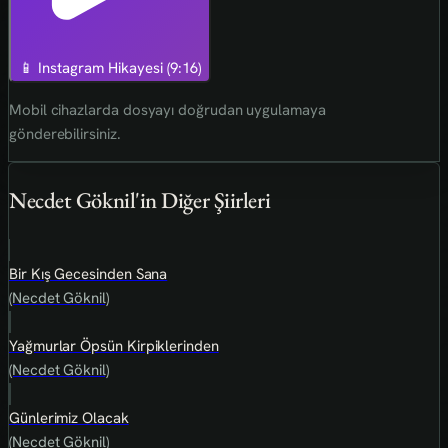
📱 Instagram Hikayesi (9:16)
Mobil cihazlarda dosyayı doğrudan uygulamaya
gönderebilirsiniz.
Necdet Göknil'in Diğer Şiirleri
Bir Kış Gecesinden Sana
(Necdet Göknil)
Yağmurlar Öpsün Kirpiklerinden
(Necdet Göknil)
Günlerimiz Olacak
(Necdet Göknil)