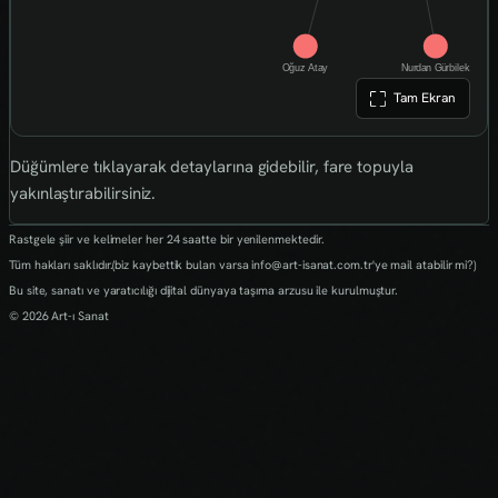
Tam Ekran
Düğümlere tıklayarak detaylarına gidebilir, fare topuyla
yakınlaştırabilirsiniz.
Rastgele şiir ve kelimeler her 24 saatte bir yenilenmektedir.
Tüm hakları saklıdır.(biz kaybettik bulan varsa info@art-isanat.com.tr'ye mail atabilir mi?)
Bu site, sanatı ve yaratıcılığı dijital dünyaya taşıma arzusu ile kurulmuştur.
© 2026 Art-ı Sanat