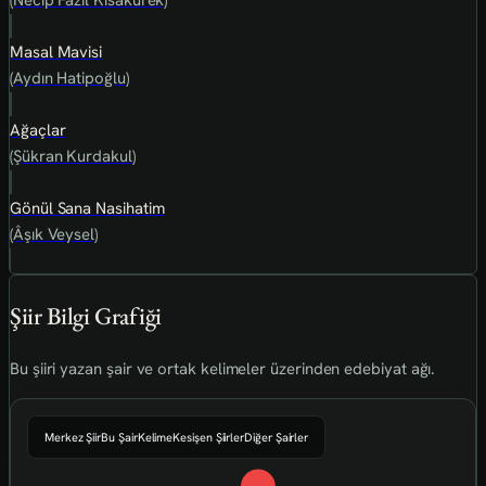
(Necip Fazıl Kısakürek)
Masal Mavisi
(Aydın Hatipoğlu)
Ağaçlar
(Şükran Kurdakul)
Gönül Sana Nasihatim
(Âşık Veysel)
Şiir Bilgi Grafiği
Bu şiiri yazan şair ve ortak kelimeler üzerinden edebiyat ağı.
Merkez Şiir
Bu Şair
Kelime
Kesişen Şiirler
Diğer Şairler