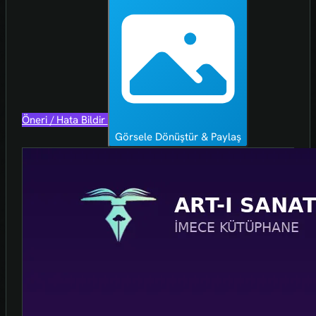
Öneri / Hata Bildir
Görsele Dönüştür & Paylaş