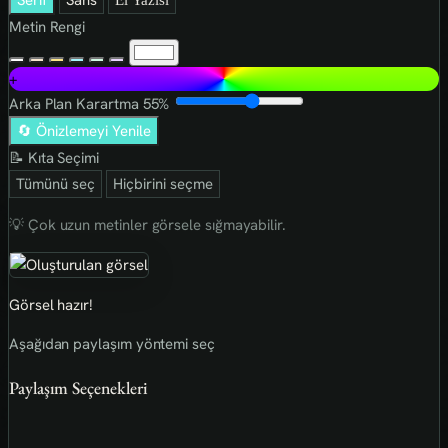
Serif
Sans
El Yazısı
Metin Rengi
+
Arka Plan Karartma
55%
🔄 Önizlemeyi Yenile
📝 Kıta Seçimi
Tümünü seç
Hiçbirini seçme
💡 Çok uzun metinler görsele sığmayabilir.
Görsel hazır!
Aşağıdan paylaşım yöntemi seç
Paylaşım Seçenekleri