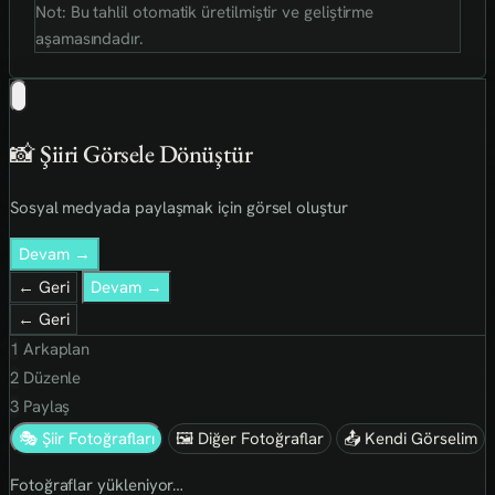
Not: Bu tahlil otomatik üretilmiştir ve geliştirme
aşamasındadır.
📸 Şiiri Görsele Dönüştür
Sosyal medyada paylaşmak için görsel oluştur
Devam →
← Geri
Devam →
← Geri
1
Arkaplan
2
Düzenle
3
Paylaş
🎭 Şiir Fotoğrafları
🖼 Diğer Fotoğraflar
📤 Kendi Görselim
Fotoğraflar yükleniyor…