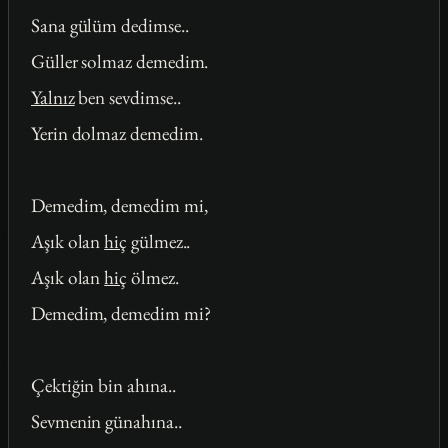
Sana gülüm dedimse..
Güller solmaz demedim.
Yalnız
ben sevdimse..
Yerin dolmaz demedim.
Demedim, demedim mi,
Aşık olan
hiç
gülmez..
Aşık olan
hiç
ölmez.
Demedim, demedim mi?
Çektiğin bin ahına..
Sevmenin günahına..