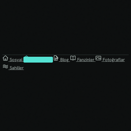
Sosyal
Kütüphane
Blog
Fanzinler
Fotoğraflar
Sahiller