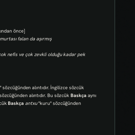
lından önce]
murtası falan da aşırmış
çok nefis ve çok zevkli olduğu kadar pek
" sözcüğünden alıntıdır. İngilizce sözcük
 sözcüğünden alıntıdır. Bu sözcük
Baskça
aynı
zcük
Baskça
antxu
"kuru" sözcüğünden