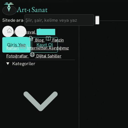
Art-ı Sanat
Sitede ara
Art-ı Sosyal
İmece
Kütüphane
Blog
Fanzin
Giriş Yap
Kayıt Ol
Rafları
İnternetten Aşırdığımız
Fotoğraflar
Dijital Sahiller
Kategoriler