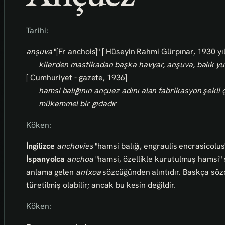
Tarihi:
anşuva
"[Fr anchois]" [ Hüseyin Rahmi Gürpınar, 1930 yı
kilerden mastikadan başka havyar,
anşuva,
balık yu
[ Cumhuriyet - gazete, 1936]
hamsi balığının
ançuez
adını alan fabrikasyon şekli 
mükemmel bir gıdadır
Köken:
İngilizce
anchovies
"hamsi balığı, engraulis encrasicolus
İspanyolca
anchoa
"hamsi, özellikle kurutulmuş hamsi"
anlama gelen
antxoa
sözcüğünden alıntıdır. Baskça sö
türetilmiş olabilir; ancak bu kesin değildir.
Köken: