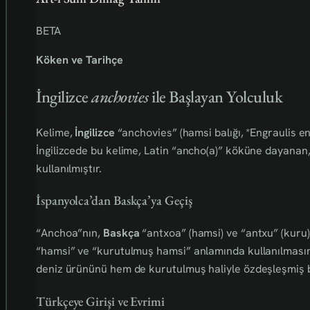
BETA
Köken ve Tarihçe
İngilizce
anchovies
ile Başlayan Yolculuk
Kelime,
İngilizce
“anchovies” (hamsi balığı, *Engraulis e
İngilizcede bu kelime, Latin “ancho(a)” köküne dayanan
kullanılmıştır.
İspanyolca’dan Baskça’ya Geçiş
“Anchoa”nın,
Baskça
“antxoa” (hamsi) ve “antxu” (kuru) 
“hamsi” ve “kurutulmuş hamsi” anlamında kullanılmasını
deniz ürününü hem de kurutulmuş haliyle özdeşleşmiş b
Türkçeye Girişi ve Evrimi