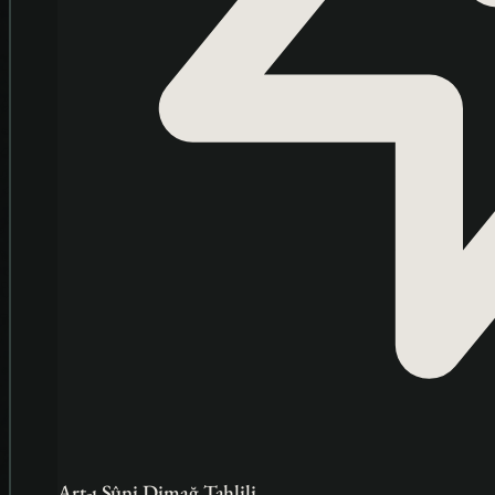
Art-ı Sûni Dimağ Tahlili