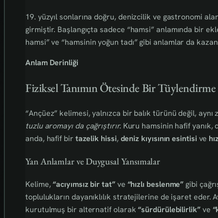
19. yüzyıl sonlarına doğru, denizcilik ve gastronomi al
girmiştir. Başlangıçta sadece “hamsi” anlamında bir ek
hamsi” ve “hamsinin yoğun tadı” gibi anlamlar da kazanı
Anlam Derinliği
Fiziksel Tanımın Ötesinde Bir Tüylendirme
“Ançüez” kelimesi, yalnızca bir balık türünü değil, ayn
tuzlu aromayı da çağrıştırır.
Kuru hamsinin hafif yanık, d
anda, hafif bir
tazelik hissi
,
deniz kıyısının esintisi
ve
hı
Yan Anlamlar ve Duygusal Yansımalar
Kelime,
“acıyımsız bir tat”
ve
“hızlı beslenme”
gibi çağrı
toplulukların dayanıklılık stratejilerine de işaret eder
kurutulmuş bir alternatif olarak
“sürdürülebilirlik”
ve
“