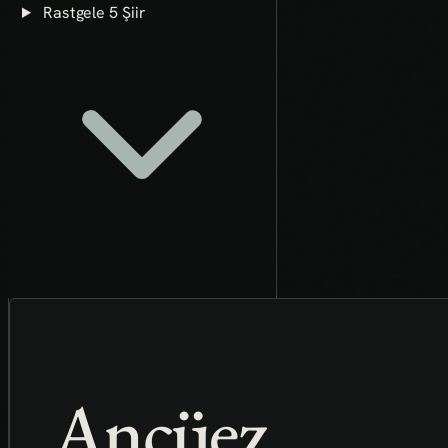
Rastgele 5 Şiir
Ançüez