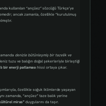
anında kullanılan “ançüez” sözcüğü Türkçe’ye
lemedir; ancak zamanla, özellikle “kurutulmuş
lmıştır.
ı zamanda
denizle bütünleşmiş bir tazelik ve
eniz tuzu ve balığın doğal şekerleriyle birleştiği
zlı bir enerji patlaması
hissi ortaya çıkar.
şımlarıyla, özellikle soğuk iklimlerde yaşayan
. Aynı zamanda, “ançüez” taze balık yerine
kültürel miras”
duygularını da taşır.