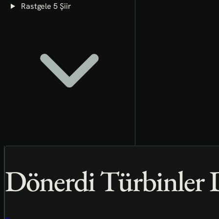
Rastgele 5 Şiir
Dönerdi Türbinler 