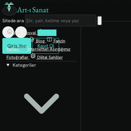
Art-ı Sanat
Sitede ara
Art-ı Sosyal
İmece
Kütüphane
Blog
Fanzin
Giriş Yap
Kayıt Ol
Rafları
İnternetten Aşırdığımız
Fotoğraflar
Dijital Sahiller
Kategoriler