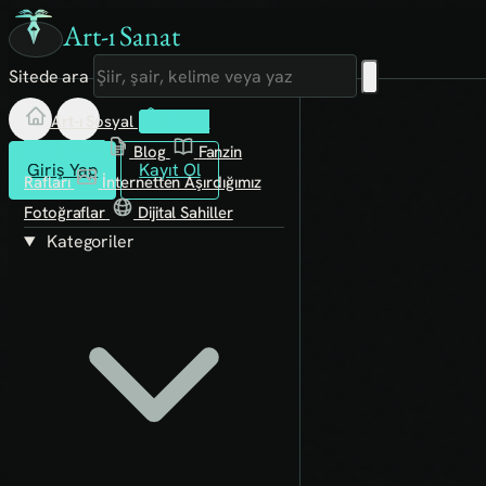
Art-ı Sanat
Sitede ara
Art-ı Sosyal
İmece
Kütüphane
Blog
Fanzin
Giriş Yap
Kayıt Ol
Rafları
İnternetten Aşırdığımız
Fotoğraflar
Dijital Sahiller
Kategoriler