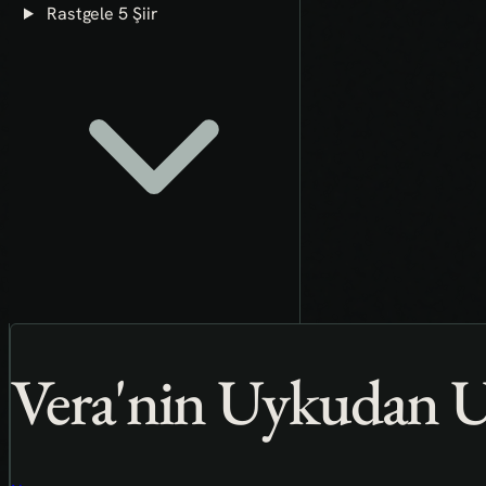
Rastgele 5 Şiir
Vera'nin Uykudan U