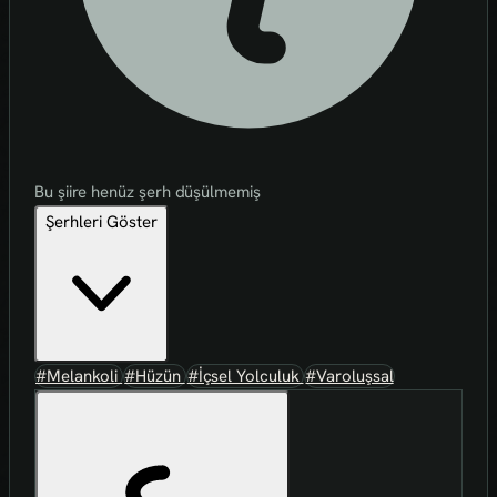
Bu şiire henüz şerh düşülmemiş
Şerhleri Göster
#Melankoli
#Hüzün
#İçsel Yolculuk
#Varoluşsal