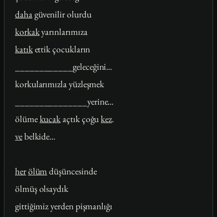
daha
güvenilir olurdu
korkak
yarınlarımıza
katık
ettik çocukların
____________geleceğini...
korkularımızla yüzleşmek
_______________yerine...
ölüme
kucak
açtık çoğu
kez
.
ve
belkide...
her
ölüm
düşüncesinde
ölmüş olsaydık
gittiğimiz yerden pişmanlığı