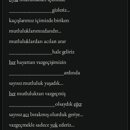
_______________gizleriz...
kaçışlarımız içimizde biriken
mutluluklarımızdandır...
mutluluklardan acıları arar
_______________hale geliriz
her
hayattan vazgeçişimizin
___________________ardında
sayısız mutluluk yaşadık...
her
mutluluktan vazgeçmiş
________________olsaydık
eğer
sayısız
acı
bırakmış olurduk geriye...
vazgeçmekle sadece
yok
ederiz...