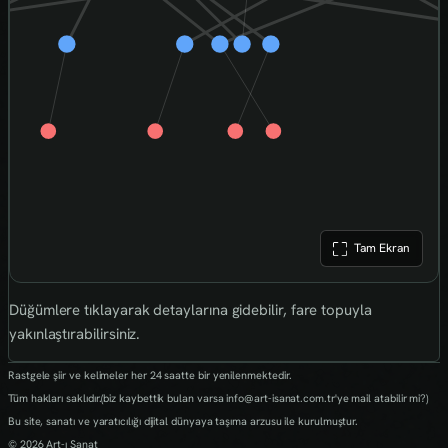
Tam Ekran
Düğümlere tıklayarak detaylarına gidebilir, fare topuyla
yakınlaştırabilirsiniz.
Rastgele şiir ve kelimeler her 24 saatte bir yenilenmektedir.
Tüm hakları saklıdır.(biz kaybettik bulan varsa info@art-isanat.com.tr'ye mail atabilir mi?)
Bu site, sanatı ve yaratıcılığı dijital dünyaya taşıma arzusu ile kurulmuştur.
© 2026 Art-ı Sanat