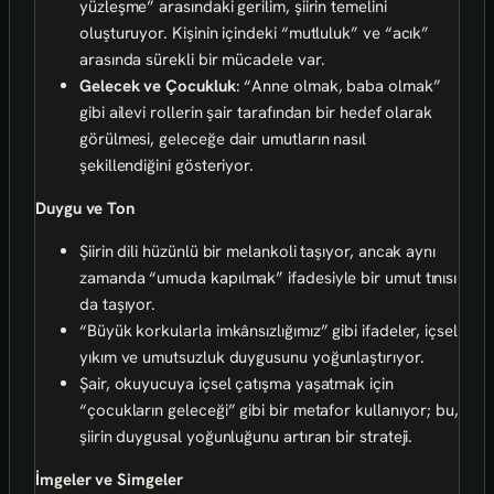
yüzleşme” arasındaki gerilim, şiirin temelini
oluşturuyor. Kişinin içindeki “mutluluk” ve “acık”
arasında sürekli bir mücadele var.
Gelecek ve Çocukluk
: “Anne olmak, baba olmak”
gibi ailevi rollerin şair tarafından bir hedef olarak
görülmesi, geleceğe dair umutların nasıl
şekillendiğini gösteriyor.
Duygu ve Ton
Şiirin dili hüzünlü bir melankoli taşıyor, ancak aynı
zamanda “umuda kapılmak” ifadesiyle bir umut tınısı
da taşıyor.
“Büyük korkularla imkânsızlığımız” gibi ifadeler, içsel
yıkım ve umutsuzluk duygusunu yoğunlaştırıyor.
Şair, okuyucuya içsel çatışma yaşatmak için
“çocukların geleceği” gibi bir metafor kullanıyor; bu,
şiirin duygusal yoğunluğunu artıran bir strateji.
İmgeler ve Simgeler