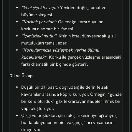
“Yeni çiçekler açtı”
: Yeniden doğuş, umut ve
büyüme simgesi.
“Korkak yarınlar”
: Geleceğe karşı duyulan
korkunun somut bir ifadesi.
“İçimizdeki mutlu”
: Kişinin içsel dünyasındaki gizli
mutlulukları temsil eder.
“Korkularımızla yüzleşmek yerine ölümü
kucaklamak”
: Korku ile gerçek yüzleşme arasındaki
farkı dramatik bir biçimde gösterir.
Dil ve Üslup
Düşük bir dil (basit, doğrudan) ile derin felsefi
kavramlar arasında köprü kuruyor. Örneğin, “günde
bir kere ölürdük” gibi tekrarlayan ifadeler ritmik bir
yapı oluşturuyor.
Çizgi ve boşluklar, şiirin akışını kesintiye uğratıyor;
bu da okuyucunun bir “vazgeçiş” anı yaşamasını
simgeliyor.