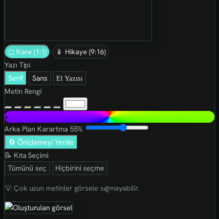
◻ Kare (1:1)
📱 Hikaye (9:16)
Yazı Tipi
Serif
Sans
El Yazısı
Metin Rengi
+
Arka Plan Karartma
55%
🔄 Önizlemeyi Yenile
📝 Kıta Seçimi
Tümünü seç
Hiçbirini seçme
💡 Çok uzun metinler görsele sığmayabilir.