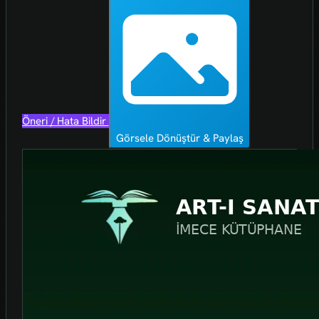
Öneri / Hata Bildir
Görsele Dönüştür & Paylaş