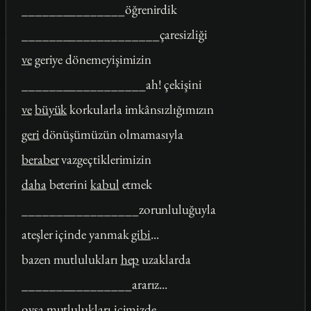
_______________öğrenirdik
____________________çaresizliği
ve
geriye dönemeyişimizin
__________________ah! çekişini
ve
büyük
korkularla imkânsızlığımızın
geri
dönüşümüzün olmamasıyla
beraber
vazgeçtiklerimizin
daha
beterini
kabul
etmek
_________________zorunluluğuyla
ateşler içinde yanmak
gibi
...
bazen mutlulukları
hep
uzaklarda
________________ararız...
oysa
mutlulukları içimizde