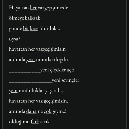
Hayattan
her
vazgeçişimizde
ölmeye kalksak
günde
bir
kere
ölürdük...
oysa
?
hayattan
her
vazgeçişimizin
ardında
yeni
umutlar doğdu
___________yeni çiçekler açtı
_______________yeni sevinçler
yeni
mutluluklar yaşandı...
hayattan
her
vaz geçişimizin,
ardında
daha
ne
çok
şeyin..!
olduğunu
fark
ettik