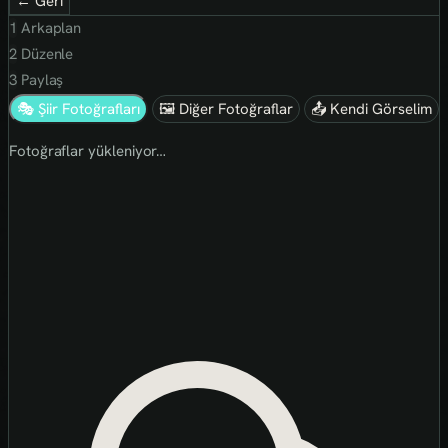
← Geri
1
Arkaplan
2
Düzenle
3
Paylaş
🎭 Şiir Fotoğrafları
🖼 Diğer Fotoğraflar
📤 Kendi Görselim
Fotoğraflar yükleniyor…