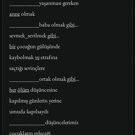
__________yaşanması gereken
anne
olmak
__________baba olmak
gibi
...
sevmek_sevilmek
gibi
...
bir
çocuğun gülüşünde
kaybolmak
ve
etrafına
saçtığı sevinçlere
__________ortak olmak
gibi
...
her
ölüm
düşüncesine
kapılmış günlerin yerine
umuda kapılsaydı
____________düşüncelerimiz
çocukların geleceği