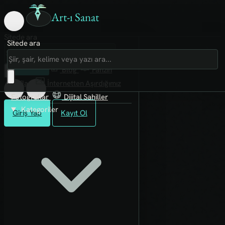
Art-ı Sanat
Sitede ara
Sitede ara
Art-ı Sosyal
İmece
Kütüphane
Blog
Fanzin
Rafları
İnternetten Aşırdığımız
Fotoğraflar
Dijital Sahiller
Kategoriler
Giriş Yap
Kayıt Ol