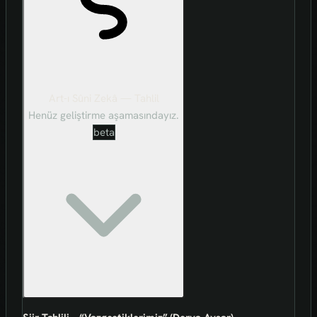
Art-ı Sûni Zekâ — Tahlil
Henüz geliştirme aşamasındayız.
beta