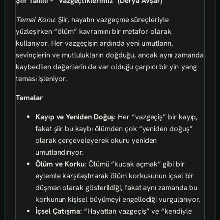
Şiir Tahlili – “Vazgeçtiklerimiz” (Derya Avşar)
Temel Konu
: Şiir, hayatın vazgeçme süreçleriyle
yüzleşirken “ölüm” kavramını bir metafor olarak
kullanıyor. Her vazgeçişin ardında yeni umutların,
sevinçlerin ve mutlulukların doğduğu, ancak aynı zamanda
kaybedilen değerlerin de var olduğu çarpıcı bir yin-yang
teması işleniyor.
Temalar
Kayıp ve Yeniden Doğuş
: Her “vazgeçiş” bir kayıp,
fakat şiir bu kaybı ölümden çok “yeniden doğuş”
olarak çerçeveleyerek okuru yeniden
umutlandırıyor.
Ölüm ve Korku
: Ölümü “kucak açmak” gibi bir
eylemle karşılaştırarak ölüm korkusunun içsel bir
düşman olarak gösterildiği, fakat aynı zamanda bu
korkunun kişisel büyümeyi engellediği vurgulanıyor.
İçsel Çatışma
: “Hayattan vazgeçiş” ve “kendiyle