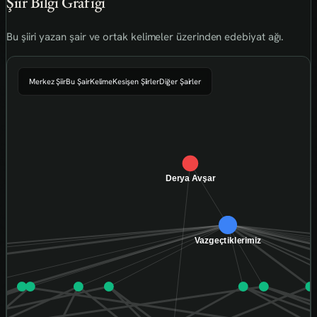
Şiir Bilgi Grafiği
Bu şiiri yazan şair ve ortak kelimeler üzerinden edebiyat ağı.
Merkez Şiir
Bu Şair
Kelime
Kesişen Şiirler
Diğer Şairler